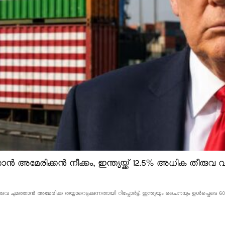
ൻ അമേരിക്കൻ നീക്കം, ഇന്ത്യയ്ക്ക് 12.5% അധിക തീരുവ വന
വ ചുമത്താൻ അമേരിക്ക തയ്യാറെടുക്കുന്നതായി റിപ്പോർട്ട്. ഇന്ത്യയും ചൈനയും ഉൾപ്പെടെ 60 ര