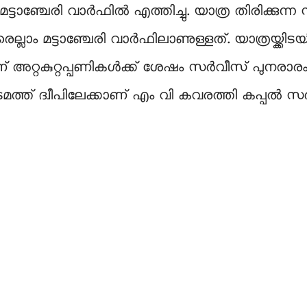
ഞ്ചേരി വാർഫിൽ എത്തിച്ചു. യാത്ര തിരിക്കുന്ന 
ാരെല്ലാം മട്ടാഞ്ചേരി വാർഫിലാണുള്ളത്. യാത്രയ്ക്
 അറ്റകുറ്റപ്പണികൾക്ക് ശേഷം സർവീസ് പുനരാരംഭി
്ത് ദ്വീപിലേക്കാണ് എം വി കവരത്തി കപ്പൽ സർവ