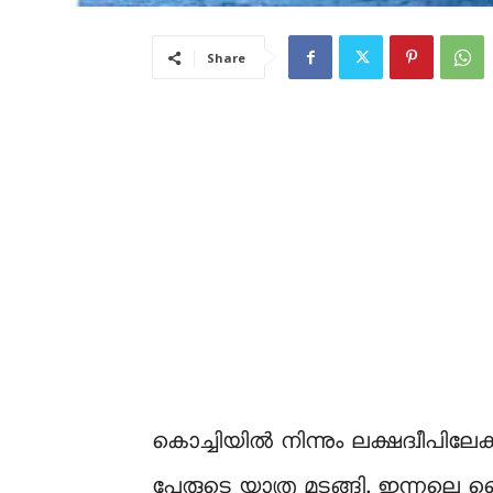
Share
കൊച്ചിയിൽ നിന്നും ലക്ഷദ്വീപിലേ
പേരുടെ യാത്ര മുടങ്ങി. ഇന്നലെ വ