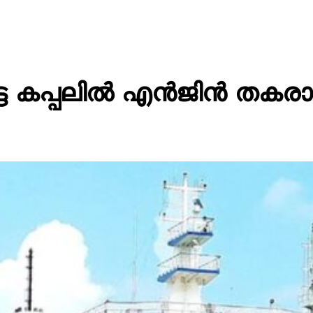
്പെട്ട കപ്പലിൽ എൻജിൻ തകര