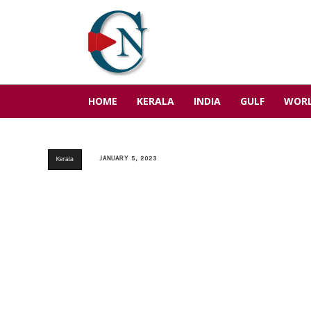
HOME
KERALA
INDIA
GULF
WOR
JANUARY 5, 2023
Kerala