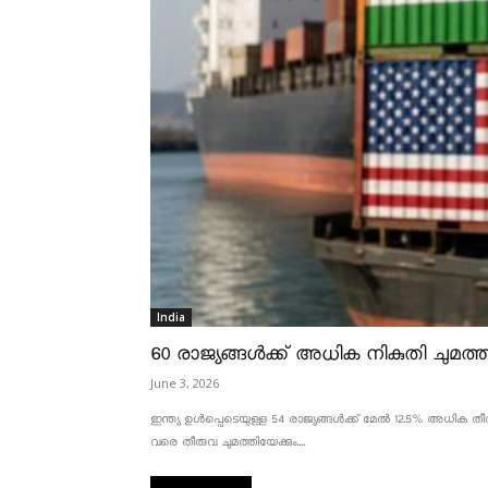
India
60 രാജ്യങ്ങൾക്ക് അധിക നികുതി ചുമത്താ
June 3, 2026
ഇന്ത്യ ഉൾപ്പെടെയുള്ള 54 രാജ്യങ്ങൾക്ക് മേൽ 12.5% അധിക തീരു
വരെ തീരുവ ചുമത്തിയേക്കും....