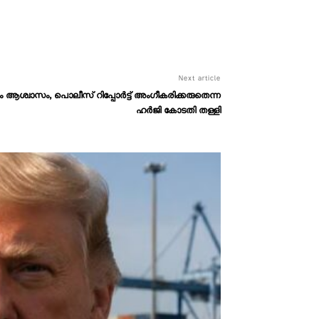
Next article
 ആശ്വാസം, പൊലീസ് റിപ്പോർട്ട് അംഗീകരിക്കരുതെന്ന
ഹർജി കോടതി തള്ളി