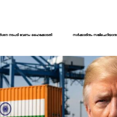
ം, കർശന നടപടി വേണം: ഹൈക്കോടതി
സർക്കാരിനും സജിചെറിയാനും