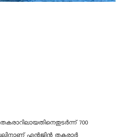
ജിൻ തകരാറിലായതിനെതുടർന്ന് 700
്ട കപ്പലിനാണ് എൻജിൻ തകരാർ