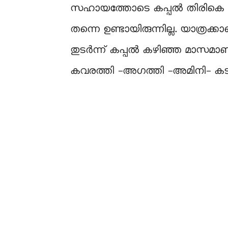
സഹായത്തോടെ കപ്പൽ തിരികെ മട്ടാ
തന്നെ ഉണ്ടായിരുന്നില്ല. യാത്രക്ക
തുടർന്ന് കപ്പൽ കഴിഞ്ഞ മാസമാണ്
കവരത്തി -അഗത്തി -അമിനി- കടമത