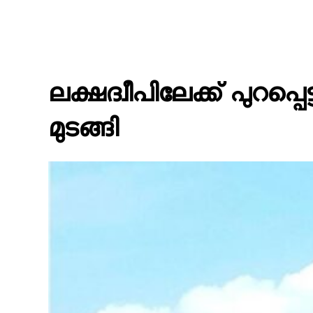
ലക്ഷദ്വീപിലേക്ക് പുറപ
മുടങ്ങി