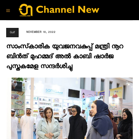
NOVEMBER 10, 2022
Gulf
സാംസ്‌കാരിക യുവജനവകുപ്പ് മന്ത്രി നൂറ
ബിൻത് മുഹമ്മദ് അൽ കാബി ഷാർജ
പുസ്തകമേള സന്ദർശിച്ചു