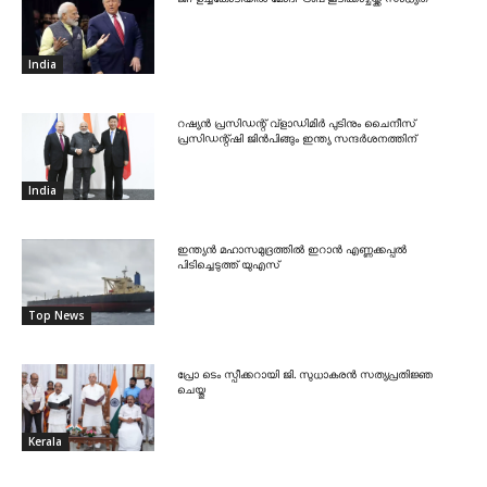
India
റഷ്യൻ പ്രസിഡന്റ് വ്‌ളാഡിമിർ പുടിനും ചൈനീസ്
പ്രസിഡന്റ്ഷി ജിൻപിങ്ങും ഇന്ത്യ സന്ദർശനത്തിന്
India
ഇന്ത്യൻ മഹാസമുദ്രത്തിൽ ഇറാൻ എണ്ണക്കപ്പൽ
പിടിച്ചെടുത്ത് യുഎസ്
Top News
പ്രോ ടെം സ്പീക്കറായി ജി. സുധാകരൻ സത്യപ്രതിജ്ഞ
ചെയ്തു
Kerala