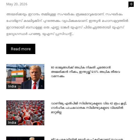
May 20, 2026
0
അമേരിക്കയും ഇറാനും തമ്മിലുള്ള സംഘർഷം രൂക്ഷമാവുകയാണ്. സംഘർഷം
ഹോർമുസ് കടലിടുക്കിന് പുറത്തേക്കും വ്യാപിക്കുകയാണ്. ഇന്ത്യൻ മഹാസമുദ്രത്തിൽ
ഇറാനുമായി ബന്ധമുള്ള ഒരു എണ്ണ ടാങ്കർ യുഎസ് പിടിച്ചെടുത്തതായി യുഎസ്
ഉദ്യോഗസ്ഥർ പറഞ്ഞു. യുഎസ് പ്രസിഡന്റ്...
Read more
60 രാജ്യങ്ങൾക്ക് അധിക നികുതി ചുമത്താൻ
അമേരിക്കൻ നീക്കം, ഇന്ത്യയ്ക്ക് 12.5% അധിക തീരുവ
വന്നേക്കും
India
വാണിജ്യ എൽപിജി സിലിണ്ടറുകളുടെ വില 42 രൂപ കൂട്ടി,
ഗാർഹിക പാചകവാതക സിലിണ്ടറുകളുടെ വിലയിൽ
മാറ്റമില്ല
India
ജി7 ഉച്ചകോടിയിൽ മോദി-ട്രംപ് കൂടിക്കാഴ്ചയ്ക്ക് സാധ്യത