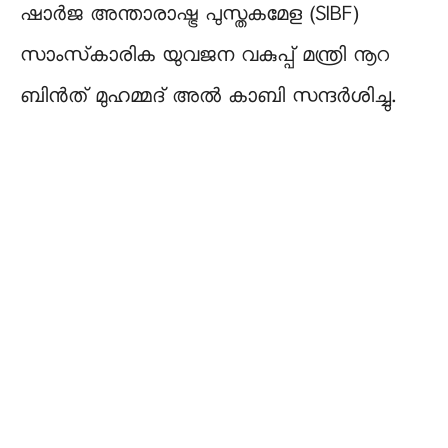
ഷാർജ അന്താരാഷ്ട്ര പുസ്തകമേള (SIBF)
സാംസ്‌കാരിക യുവജന വകുപ്പ് മന്ത്രി നൂറ
ബിൻത് മുഹമ്മദ് അൽ കാബി സന്ദർശിച്ചു.