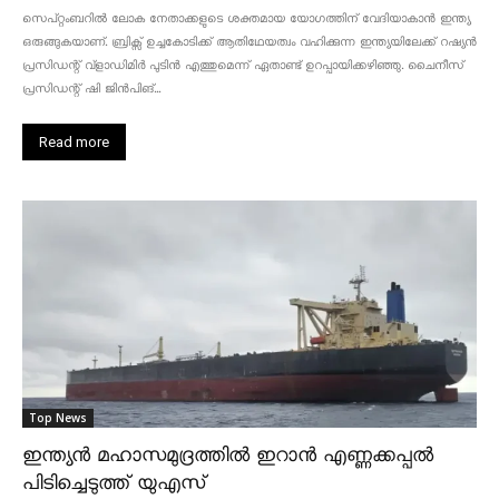
സെപ്റ്റംബറിൽ ലോക നേതാക്കളുടെ ശക്തമായ യോഗത്തിന് വേദിയാകാൻ ഇന്ത്യ
ഒരുങ്ങുകയാണ്. ബ്രിക്സ് ഉച്ചകോടിക്ക് ആതിഥേയത്വം വഹിക്കുന്ന ഇന്ത്യയിലേക്ക് റഷ്യൻ
പ്രസിഡന്റ് വ്‌ളാഡിമിർ പുടിൻ എത്തുമെന്ന് ഏതാണ്ട് ഉറപ്പായിക്കഴിഞ്ഞു. ചൈനീസ്
പ്രസിഡന്റ് ഷി ജിൻപിങ്...
Read more
Top News
ഇന്ത്യൻ മഹാസമുദ്രത്തിൽ ഇറാൻ എണ്ണക്കപ്പൽ
പിടിച്ചെടുത്ത് യുഎസ്