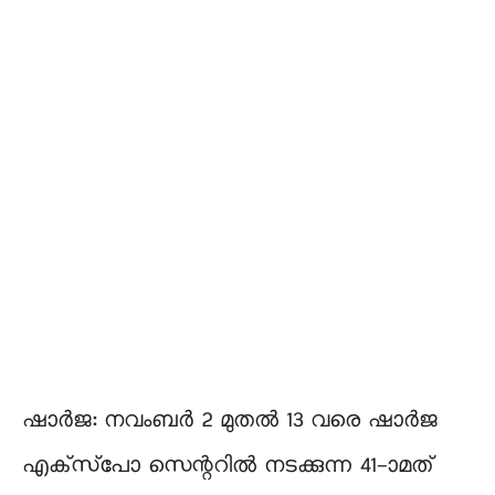
ഷാർജ: നവംബർ 2 മുതൽ 13 വരെ ഷാർജ
എക്‌സ്‌പോ സെന്ററിൽ നടക്കുന്ന 41-ാമത്