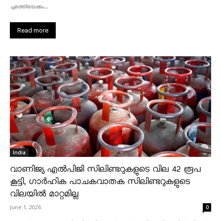
ചുമത്തിയേക്കും....
Read more
India
വാണിജ്യ എൽപിജി സിലിണ്ടറുകളുടെ വില 42 രൂപ
കൂട്ടി, ഗാർഹിക പാചകവാതക സിലിണ്ടറുകളുടെ
വിലയിൽ മാറ്റമില്ല
June 1, 2026
0