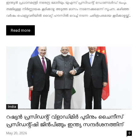
ഇന്ത്യൻ പ്രധാനമന്ത്രി നരേന്ദ്ര മോദിയും യുഎസ് പ്രസിഡന്റ് ഡൊണാൾഡ് ട്രംപും
തമ്മിലുള്ള നിർണ്ണായക കൂടിക്കാഴ്ച അടുത്ത മാസം നടന്നേക്കുമെന്ന് സൂചന. കഴിഞ്ഞ
വർഷം ഫെബ്രുവരിയിൽ വൈറ്റ് ഹൗസിൽ വെച്ച് നടന്ന ചരിത്രപരമായ കൂടിക്കാഴ്ചയ്ക്ക്...
Read more
India
റഷ്യൻ പ്രസിഡന്റ് വ്‌ളാഡിമിർ പുടിനും ചൈനീസ്
പ്രസിഡന്റ്ഷി ജിൻപിങ്ങും ഇന്ത്യ സന്ദർശനത്തിന്
May 20, 2026
0