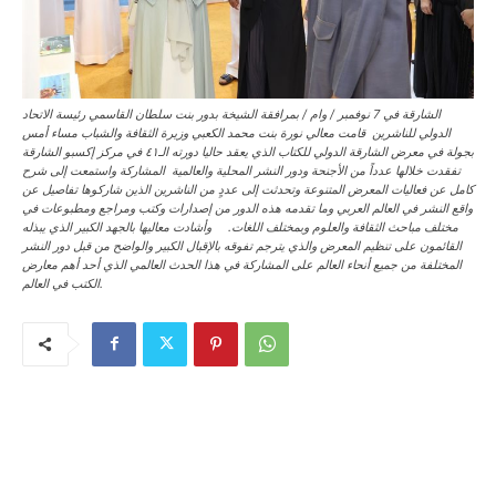
الشارقة في 7 نوفمبر / وام / بمرافقة الشيخة بدور بنت سلطان القاسمي رئيسة الاتحاد
الدولي للناشرين قامت معالي نورة بنت محمد الكعبي وزيرة الثقافة والشباب مساء أمس
بجولة في معرض الشارقة الدولي للكتاب الذي يعقد حاليا دورته الـ٤١ في مركز إكسبو الشارقة
تفقدت خلالها عدداً من الأجنحة ودور النشر المحلية والعالمية المشاركة واستمعت إلى شرح
كامل عن فعاليات المعرض المتنوعة وتحدثت إلى عددٍ من الناشرين الذين شاركوها تفاصيل عن
واقع النشر في العالم العربي وما تقدمه هذه الدور من إصدارات وكتب ومراجع ومطبوعات في
مختلف مباحث الثقافة والعلوم وبمختلف اللغات. وأشادت معاليها بالجهد الكبير الذي يبذله
القائمون على تنظيم المعرض والذي يترجم تفوقه بالإقبال الكبير والواضح من قبل دور النشر
المختلفة من جميع أنحاء العالم على المشاركة في هذا الحدث العالمي الذي أحد أهم معارض
الكتب في العالم.