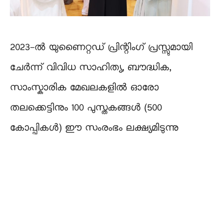
2023-ൽ യുണൈറ്റഡ് പ്രിന്റിംഗ് പ്രസ്സുമായി
ചേർന്ന് വിവിധ സാഹിത്യ, ബൗദ്ധിക,
സാംസ്കാരിക മേഖലകളിൽ ഓരോ
തലക്കെട്ടിനും 100 പുസ്തകങ്ങൾ (500
കോപ്പികൾ) ഈ സംരംഭം ലക്ഷ്യമിടുന്നു