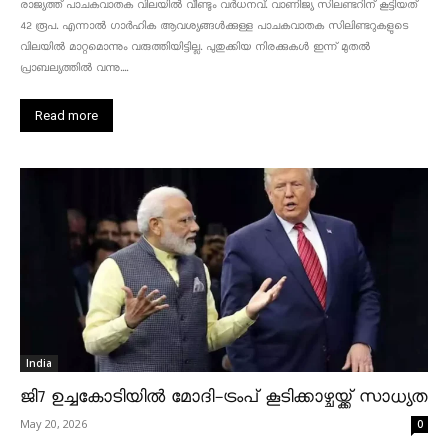
രാജ്യത്ത് പാചകവാതക വിലയിൽ വീണ്ടും വർധനവ്. വാണിജ്യ സിലണ്ടറിന് കൂട്ടിയത്
42 രൂപ. എന്നാൽ ഗാർഹിക ആവശ്യങ്ങൾക്കുള്ള പാചകവാതക സിലിണ്ടറുകളുടെ
വിലയിൽ മാറ്റമൊന്നും വരുത്തിയിട്ടില്ല. പുതുക്കിയ നിരക്കുകൾ ഇന്ന് മുതൽ
പ്രാബല്യത്തിൽ വന്നു....
Read more
India
ജി7 ഉച്ചകോടിയിൽ മോദി-ട്രംപ് കൂടിക്കാഴ്ചയ്ക്ക് സാധ്യത
May 20, 2026
0