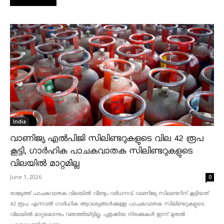
India
വാണിജ്യ എൽപിജി സിലിണ്ടറുകളുടെ വില 42 രൂപ
കൂട്ടി, ഗാർഹിക പാചകവാതക സിലിണ്ടറുകളുടെ
വിലയിൽ മാറ്റമില്ല
June 1, 2026
0
രാജ്യത്ത് പാചകവാതക വിലയിൽ വീണ്ടും വർധനവ്. വാണിജ്യ സിലണ്ടറിന് കൂട്ടിയത്
42 രൂപ. എന്നാൽ ഗാർഹിക ആവശ്യങ്ങൾക്കുള്ള പാചകവാതക സിലിണ്ടറുകളുടെ
വിലയിൽ മാറ്റമൊന്നും വരുത്തിയിട്ടില്ല. പുതുക്കിയ നിരക്കുകൾ ഇന്ന് മുതൽ