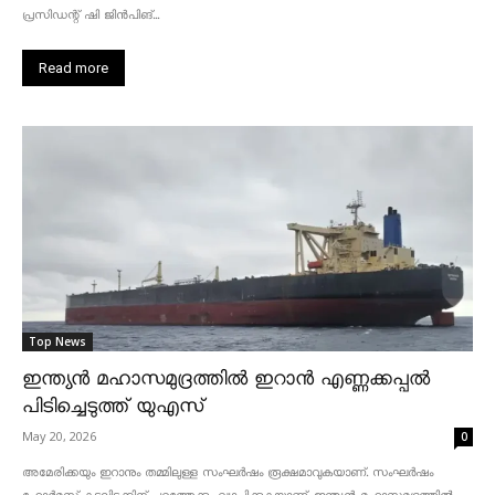
പ്രസിഡന്റ് ഷി ജിൻപിങ്...
Read more
Top News
ഇന്ത്യൻ മഹാസമുദ്രത്തിൽ ഇറാൻ എണ്ണക്കപ്പൽ
പിടിച്ചെടുത്ത് യുഎസ്
May 20, 2026
0
അമേരിക്കയും ഇറാനും തമ്മിലുള്ള സംഘർഷം രൂക്ഷമാവുകയാണ്. സംഘർഷം