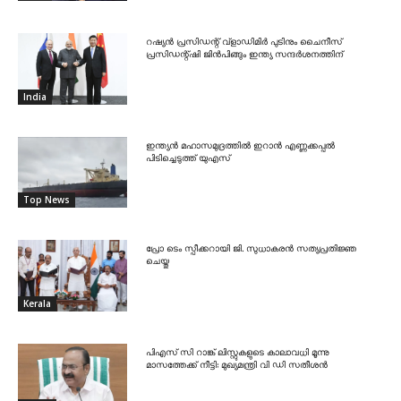
റഷ്യൻ പ്രസിഡന്റ് വ്‌ളാഡിമിർ പുടിനും ചൈനീസ്
പ്രസിഡന്റ്ഷി ജിൻപിങ്ങും ഇന്ത്യ സന്ദർശനത്തിന്
India
ഇന്ത്യൻ മഹാസമുദ്രത്തിൽ ഇറാൻ എണ്ണക്കപ്പൽ
പിടിച്ചെടുത്ത് യുഎസ്
Top News
പ്രോ ടെം സ്പീക്കറായി ജി. സുധാകരൻ സത്യപ്രതിജ്ഞ
ചെയ്തു
Kerala
പിഎസ് സി റാങ്ക് ലിസ്റ്റുകളുടെ കാലാവധി മൂന്നു
മാസത്തേക്ക് നീട്ടി: മുഖ്യമന്ത്രി വി ഡി സതീശൻ