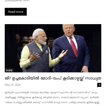
പ്രാബല്യത്തിൽ വന്നു....
Read more
India
ജി7 ഉച്ചകോടിയിൽ മോദി-ട്രംപ് കൂടിക്കാഴ്ചയ്ക്ക് സാധ്യത
May 20, 2026
0
ഇന്ത്യൻ പ്രധാനമന്ത്രി നരേന്ദ്ര മോദിയും യുഎസ് പ്രസിഡന്റ് ഡൊണാൾഡ് ട്രംപും
തമ്മിലുള്ള നിർണ്ണായക കൂടിക്കാഴ്ച അടുത്ത മാസം നടന്നേക്കുമെന്ന് സൂചന. കഴിഞ്ഞ
വർഷം ഫെബ്രുവരിയിൽ വൈറ്റ് ഹൗസിൽ വെച്ച് നടന്ന ചരിത്രപരമായ കൂടിക്കാഴ്ചയ്ക്ക്...