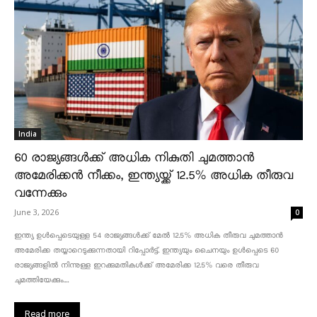
India
60 രാജ്യങ്ങൾക്ക് അധിക നികുതി ചുമത്താൻ
അമേരിക്കൻ നീക്കം, ഇന്ത്യയ്ക്ക് 12.5% അധിക തീരുവ
വന്നേക്കും
June 3, 2026
0
ഇന്ത്യ ഉൾപ്പെടെയുള്ള 54 രാജ്യങ്ങൾക്ക് മേൽ 12.5% അധിക തീരുവ ചുമത്താൻ
അമേരിക്ക തയ്യാറെടുക്കുന്നതായി റിപ്പോർട്ട്. ഇന്ത്യയും ചൈനയും ഉൾപ്പെടെ 60
രാജ്യങ്ങളിൽ നിന്നുള്ള ഇറക്കുമതികൾക്ക് അമേരിക്ക 12.5% ​​വരെ തീരുവ
ചുമത്തിയേക്കും....
Read more