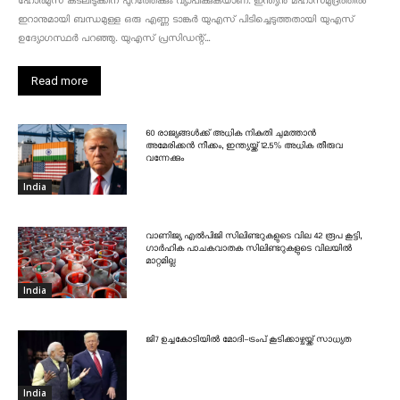
ഹോർമുസ് കടലിടുക്കിന് പുറത്തേക്കും വ്യാപിക്കുകയാണ്. ഇന്ത്യൻ മഹാസമുദ്രത്തിൽ
ഇറാനുമായി ബന്ധമുള്ള ഒരു എണ്ണ ടാങ്കർ യുഎസ് പിടിച്ചെടുത്തതായി യുഎസ്
ഉദ്യോഗസ്ഥർ പറഞ്ഞു. യുഎസ് പ്രസിഡന്റ്...
Read more
60 രാജ്യങ്ങൾക്ക് അധിക നികുതി ചുമത്താൻ
അമേരിക്കൻ നീക്കം, ഇന്ത്യയ്ക്ക് 12.5% അധിക തീരുവ
വന്നേക്കും
India
വാണിജ്യ എൽപിജി സിലിണ്ടറുകളുടെ വില 42 രൂപ കൂട്ടി,
ഗാർഹിക പാചകവാതക സിലിണ്ടറുകളുടെ വിലയിൽ
മാറ്റമില്ല
India
ജി7 ഉച്ചകോടിയിൽ മോദി-ട്രംപ് കൂടിക്കാഴ്ചയ്ക്ക് സാധ്യത
India