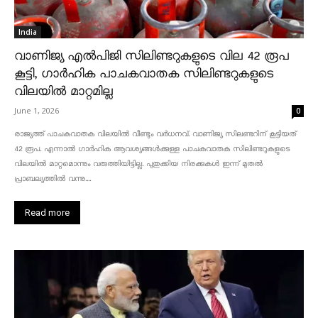
India
വാണിജ്യ എൽപിജി സിലിണ്ടറുകളുടെ വില 42 രൂപ
കൂട്ടി, ഗാർഹിക പാചകവാതക സിലിണ്ടറുകളുടെ
വിലയിൽ മാറ്റമില്ല
June 1, 2026
0
രാജ്യത്ത് പാചകവാതക വിലയിൽ വീണ്ടും വർധനവ്. വാണിജ്യ സിലണ്ടറിന് കൂട്ടിയത്
42 രൂപ. എന്നാൽ ഗാർഹിക ആവശ്യങ്ങൾക്കുള്ള പാചകവാതക സിലിണ്ടറുകളുടെ
വിലയിൽ മാറ്റമൊന്നും വരുത്തിയിട്ടില്ല. പുതുക്കിയ നിരക്കുകൾ ഇന്ന് മുതൽ
പ്രാബല്യത്തിൽ വന്നു....
Read more