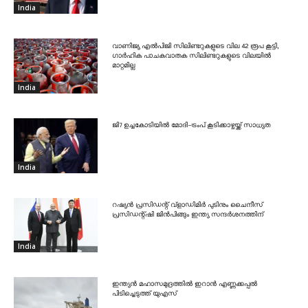
India
വാണിജ്യ എൽപിജി സിലിണ്ടറുകളുടെ വില 42 രൂപ കൂട്ടി,
ഗാർഹിക പാചകവാതക സിലിണ്ടറുകളുടെ വിലയിൽ
മാറ്റമില്ല
India
ജി7 ഉച്ചകോടിയിൽ മോദി-ട്രംപ് കൂടിക്കാഴ്ചയ്ക്ക് സാധ്യത
India
റഷ്യൻ പ്രസിഡന്റ് വ്‌ളാഡിമിർ പുടിനും ചൈനീസ്
പ്രസിഡന്റ്ഷി ജിൻപിങ്ങും ഇന്ത്യ സന്ദർശനത്തിന്
India
ഇന്ത്യൻ മഹാസമുദ്രത്തിൽ ഇറാൻ എണ്ണക്കപ്പൽ
പിടിച്ചെടുത്ത് യുഎസ്