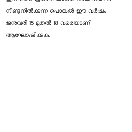
നീണ്ടുനിൽക്കുന്ന പൊങ്കൽ ഈ വർഷം
ജനുവരി 15 മുതൽ 18 വരെയാണ്
ആഘോഷിക്കുക.