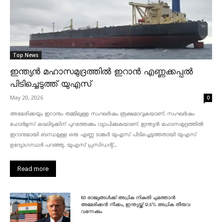
Top News
ഇന്ത്യൻ മഹാസമുദ്രത്തിൽ ഇറാൻ എണ്ണക്കപ്പൽ
പിടിച്ചെടുത്ത് യുഎസ്
May 20, 2026
0
അമേരിക്കയും ഇറാനും തമ്മിലുള്ള സംഘർഷം രൂക്ഷമാവുകയാണ്. സംഘർഷം
ഹോർമുസ് കടലിടുക്കിന് പുറത്തേക്കും വ്യാപിക്കുകയാണ്. ഇന്ത്യൻ മഹാസമുദ്രത്തിൽ
ഇറാനുമായി ബന്ധമുള്ള ഒരു എണ്ണ ടാങ്കർ യുഎസ് പിടിച്ചെടുത്തതായി യുഎസ്
ഉദ്യോഗസ്ഥർ പറഞ്ഞു. യുഎസ് പ്രസിഡന്റ്...
Read more
60 രാജ്യങ്ങൾക്ക് അധിക നികുതി ചുമത്താൻ
അമേരിക്കൻ നീക്കം, ഇന്ത്യയ്ക്ക് 12.5% അധിക തീരുവ
വന്നേക്കും