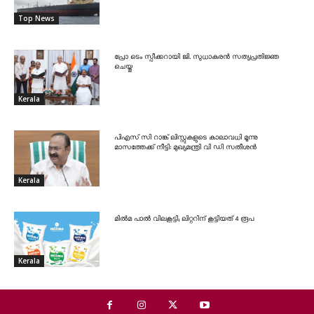
Top News
പ്രോ ടെം സ്പീക്കറായി ജി. സുധാകരൻ സത്യപ്രതിജ്ഞ
ചെയ്തു
Kerala
പിഎസ് സി റാങ്ക് ലിസ്റ്റുകളുടെ കാലാവധി മൂന്നു
മാസത്തേക്ക് നീട്ടി: മുഖ്യമന്ത്രി വി ഡി സതീശൻ
Kerala
മിൽമ പാൽ വിലകൂട്ടി; ലിറ്ററിന് കൂട്ടിയത് 4 രൂപ
Kerala