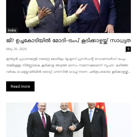
India
ജി7 ഉച്ചകോടിയിൽ മോദി-ട്രംപ് കൂടിക്കാഴ്ചയ്ക്ക് സാധ്യത
May 20, 2026
0
ഇന്ത്യൻ പ്രധാനമന്ത്രി നരേന്ദ്ര മോദിയും യുഎസ് പ്രസിഡന്റ് ഡൊണാൾഡ് ട്രംപും
തമ്മിലുള്ള നിർണ്ണായക കൂടിക്കാഴ്ച അടുത്ത മാസം നടന്നേക്കുമെന്ന് സൂചന. കഴിഞ്ഞ
വർഷം ഫെബ്രുവരിയിൽ വൈറ്റ് ഹൗസിൽ വെച്ച് നടന്ന ചരിത്രപരമായ കൂടിക്കാഴ്ചയ്ക്ക്...
Read more