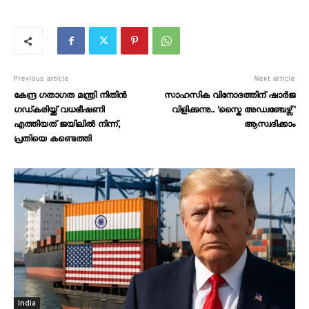
Previous article
Next article
കേന്ദ്ര ഗതാഗത മന്ത്രി നിതിൻ
സാഹസിക വിനോദത്തിന് ഷാർജ
ഗഡ്കരിയ്ക്ക് വധഭീഷണി
വിളിക്കുന്നു.. ‘സ്കൈ അഡ്വഞ്ചേഴ്സ്’
എത്തിയത് ജയിലിൽ നിന്ന്,
ആസ്വദിക്കാം
പ്രതിയെ കണ്ടെത്തി
India