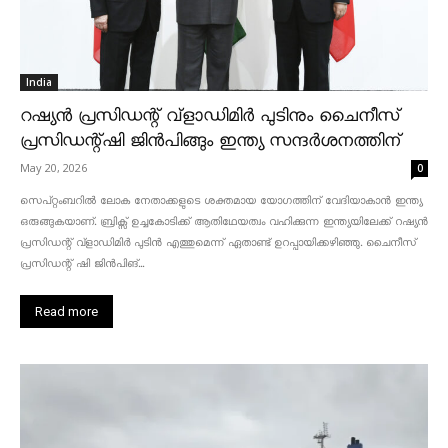
India
റഷ്യൻ പ്രസിഡന്റ് വ്‌ളാഡിമിർ പുടിനും ചൈനീസ്
പ്രസിഡന്റ്ഷി ജിൻപിങ്ങും ഇന്ത്യ സന്ദർശനത്തിന്
May 20, 2026
0
സെപ്റ്റംബറിൽ ലോക നേതാക്കളുടെ ശക്തമായ യോഗത്തിന് വേദിയാകാൻ ഇന്ത്യ
ഒരുങ്ങുകയാണ്. ബ്രിക്സ് ഉച്ചകോടിക്ക് ആതിഥേയത്വം വഹിക്കുന്ന ഇന്ത്യയിലേക്ക് റഷ്യൻ
പ്രസിഡന്റ് വ്‌ളാഡിമിർ പുടിൻ എത്തുമെന്ന് ഏതാണ്ട് ഉറപ്പായിക്കഴിഞ്ഞു. ചൈനീസ്
പ്രസിഡന്റ് ഷി ജിൻപിങ്...
Read more