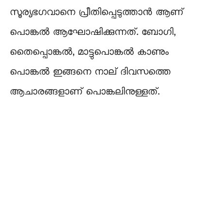
സൂര്യഭഗവാനെ പ്രീതിപ്പെടുത്താൻ ആണ്
പൊങ്കൽ ആഘോഷിക്കുന്നത്. ബോഗി,
തൈപ്പൊങ്കൽ, മാട്ടുപൊങ്കൽ കാണും
പൊങ്കൽ ഇങ്ങനെ നാല് ദിവസത്തെ
ആചാരങ്ങളാണ് പൊങ്കലിനുള്ളത്.