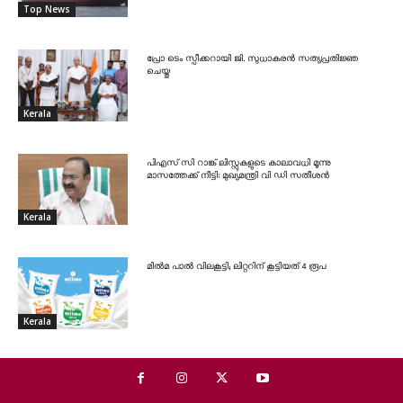
Top News
പ്രോ ടെം സ്പീക്കറായി ജി. സുധാകരൻ സത്യപ്രതിജ്ഞ
ചെയ്തു
Kerala
പിഎസ് സി റാങ്ക് ലിസ്റ്റുകളുടെ കാലാവധി മൂന്നു
മാസത്തേക്ക് നീട്ടി: മുഖ്യമന്ത്രി വി ഡി സതീശൻ
Kerala
മിൽമ പാൽ വിലകൂട്ടി; ലിറ്ററിന് കൂട്ടിയത് 4 രൂപ
Kerala