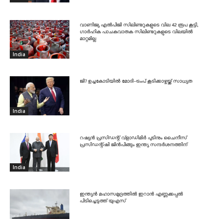
വാണിജ്യ എൽപിജി സിലിണ്ടറുകളുടെ വില 42 രൂപ കൂട്ടി,
ഗാർഹിക പാചകവാതക സിലിണ്ടറുകളുടെ വിലയിൽ
മാറ്റമില്ല
India
ജി7 ഉച്ചകോടിയിൽ മോദി-ട്രംപ് കൂടിക്കാഴ്ചയ്ക്ക് സാധ്യത
India
റഷ്യൻ പ്രസിഡന്റ് വ്‌ളാഡിമിർ പുടിനും ചൈനീസ്
പ്രസിഡന്റ്ഷി ജിൻപിങ്ങും ഇന്ത്യ സന്ദർശനത്തിന്
India
ഇന്ത്യൻ മഹാസമുദ്രത്തിൽ ഇറാൻ എണ്ണക്കപ്പൽ
പിടിച്ചെടുത്ത് യുഎസ്