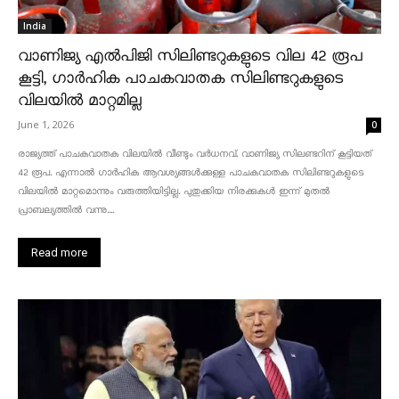
India
വാണിജ്യ എൽപിജി സിലിണ്ടറുകളുടെ വില 42 രൂപ
കൂട്ടി, ഗാർഹിക പാചകവാതക സിലിണ്ടറുകളുടെ
വിലയിൽ മാറ്റമില്ല
June 1, 2026
0
രാജ്യത്ത് പാചകവാതക വിലയിൽ വീണ്ടും വർധനവ്. വാണിജ്യ സിലണ്ടറിന് കൂട്ടിയത്
42 രൂപ. എന്നാൽ ഗാർഹിക ആവശ്യങ്ങൾക്കുള്ള പാചകവാതക സിലിണ്ടറുകളുടെ
വിലയിൽ മാറ്റമൊന്നും വരുത്തിയിട്ടില്ല. പുതുക്കിയ നിരക്കുകൾ ഇന്ന് മുതൽ
പ്രാബല്യത്തിൽ വന്നു....
Read more