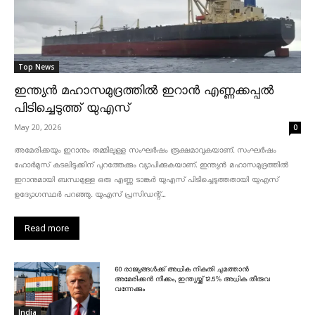
Top News
ഇന്ത്യൻ മഹാസമുദ്രത്തിൽ ഇറാൻ എണ്ണക്കപ്പൽ
പിടിച്ചെടുത്ത് യുഎസ്
May 20, 2026
0
അമേരിക്കയും ഇറാനും തമ്മിലുള്ള സംഘർഷം രൂക്ഷമാവുകയാണ്. സംഘർഷം
ഹോർമുസ് കടലിടുക്കിന് പുറത്തേക്കും വ്യാപിക്കുകയാണ്. ഇന്ത്യൻ മഹാസമുദ്രത്തിൽ
ഇറാനുമായി ബന്ധമുള്ള ഒരു എണ്ണ ടാങ്കർ യുഎസ് പിടിച്ചെടുത്തതായി യുഎസ്
ഉദ്യോഗസ്ഥർ പറഞ്ഞു. യുഎസ് പ്രസിഡന്റ്...
Read more
60 രാജ്യങ്ങൾക്ക് അധിക നികുതി ചുമത്താൻ
അമേരിക്കൻ നീക്കം, ഇന്ത്യയ്ക്ക് 12.5% അധിക തീരുവ
വന്നേക്കും
India