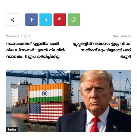
Previous article
Next article
സംസ്ഥാനത്ത് പുതുക്കിയ പാൽ
ഗ്രൂപ്പുകളിൽ വിശ്വാസം ഇല്ല, വി ഡി
വില ഡിസംബർ 1 മുതൽ നിലവിൽ
സതീശന് മറുപടിയുമായി ശശി
വന്നേക്കും, 8 രൂപ വർധിപ്പിക്കില്ല
തരൂർ
India