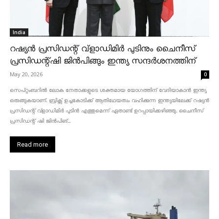
India
റഷ്യൻ പ്രസിഡന്റ് വ്‌ളാഡിമിർ പുടിനും ചൈനീസ്
പ്രസിഡന്റ്ഷി ജിൻപിങ്ങും ഇന്ത്യ സന്ദർശനത്തിന്
May 20, 2026
0
സെപ്റ്റംബറിൽ ലോക നേതാക്കളുടെ ശക്തമായ യോഗത്തിന് വേദിയാകാൻ ഇന്ത്യ
ഒരുങ്ങുകയാണ്. ബ്രിക്സ് ഉച്ചകോടിക്ക് ആതിഥേയത്വം വഹിക്കുന്ന ഇന്ത്യയിലേക്ക് റഷ്യൻ
പ്രസിഡന്റ് വ്‌ളാഡിമിർ പുടിൻ എത്തുമെന്ന് ഏതാണ്ട് ഉറപ്പായിക്കഴിഞ്ഞു. ചൈനീസ്
പ്രസിഡന്റ് ഷി ജിൻപിങ്...
Read more