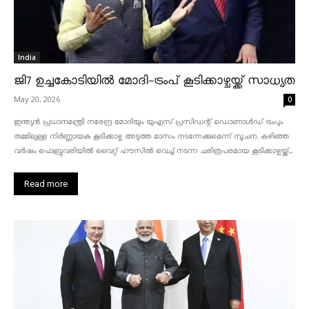
India
ജി7 ഉച്ചകോടിയിൽ മോദി-ട്രംപ് കൂടിക്കാഴ്ചയ്ക്ക് സാധ്യത
May 20, 2026
0
ഇന്ത്യൻ പ്രധാനമന്ത്രി നരേന്ദ്ര മോദിയും യുഎസ് പ്രസിഡന്റ് ഡൊണാൾഡ് ട്രംപും
തമ്മിലുള്ള നിർണ്ണായക കൂടിക്കാഴ്ച അടുത്ത മാസം നടന്നേക്കുമെന്ന് സൂചന. കഴിഞ്ഞ
വർഷം ഫെബ്രുവരിയിൽ വൈറ്റ് ഹൗസിൽ വെച്ച് നടന്ന ചരിത്രപരമായ കൂടിക്കാഴ്ചയ്ക്ക്...
Read more