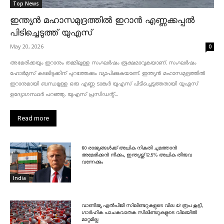
Top News
ഇന്ത്യൻ മഹാസമുദ്രത്തിൽ ഇറാൻ എണ്ണക്കപ്പൽ
പിടിച്ചെടുത്ത് യുഎസ്
May 20, 2026
0
അമേരിക്കയും ഇറാനും തമ്മിലുള്ള സംഘർഷം രൂക്ഷമാവുകയാണ്. സംഘർഷം
ഹോർമുസ് കടലിടുക്കിന് പുറത്തേക്കും വ്യാപിക്കുകയാണ്. ഇന്ത്യൻ മഹാസമുദ്രത്തിൽ
ഇറാനുമായി ബന്ധമുള്ള ഒരു എണ്ണ ടാങ്കർ യുഎസ് പിടിച്ചെടുത്തതായി യുഎസ്
ഉദ്യോഗസ്ഥർ പറഞ്ഞു. യുഎസ് പ്രസിഡന്റ്...
Read more
60 രാജ്യങ്ങൾക്ക് അധിക നികുതി ചുമത്താൻ
അമേരിക്കൻ നീക്കം, ഇന്ത്യയ്ക്ക് 12.5% അധിക തീരുവ
വന്നേക്കും
India
വാണിജ്യ എൽപിജി സിലിണ്ടറുകളുടെ വില 42 രൂപ കൂട്ടി,
ഗാർഹിക പാചകവാതക സിലിണ്ടറുകളുടെ വിലയിൽ
മാറ്റമില്ല