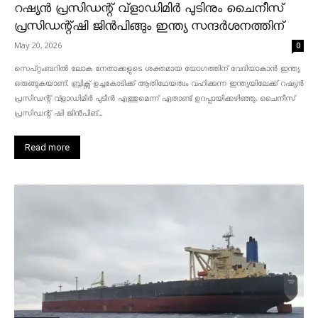
റഷ്യൻ പ്രസിഡന്റ് വ്‌ളാഡിമിർ പുടിനും ചൈനീസ്
പ്രസിഡന്റ്ഷി ജിൻപിങ്ങും ഇന്ത്യ സന്ദർശനത്തിന്
May 20, 2026
0
സെപ്റ്റംബറിൽ ലോക നേതാക്കളുടെ ശക്തമായ യോഗത്തിന് വേദിയാകാൻ ഇന്ത്യ
ഒരുങ്ങുകയാണ്. ബ്രിക്സ് ഉച്ചകോടിക്ക് ആതിഥേയത്വം വഹിക്കുന്ന ഇന്ത്യയിലേക്ക് റഷ്യൻ
പ്രസിഡന്റ് വ്‌ളാഡിമിർ പുടിൻ എത്തുമെന്ന് ഏതാണ്ട് ഉറപ്പായിക്കഴിഞ്ഞു. ചൈനീസ്
പ്രസിഡന്റ് ഷി ജിൻപിങ്...
Read more