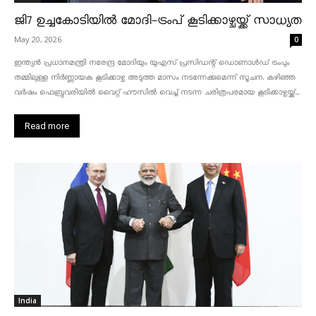
ജി7 ഉച്ചകോടിയിൽ മോദി-ട്രംപ് കൂടിക്കാഴ്ചയ്ക്ക് സാധ്യത
May 20, 2026
0
ഇന്ത്യൻ പ്രധാനമന്ത്രി നരേന്ദ്ര മോദിയും യുഎസ് പ്രസിഡന്റ് ഡൊണാൾഡ് ട്രംപും
തമ്മിലുള്ള നിർണ്ണായക കൂടിക്കാഴ്ച അടുത്ത മാസം നടന്നേക്കുമെന്ന് സൂചന. കഴിഞ്ഞ
വർഷം ഫെബ്രുവരിയിൽ വൈറ്റ് ഹൗസിൽ വെച്ച് നടന്ന ചരിത്രപരമായ കൂടിക്കാഴ്ചയ്ക്ക്...
Read more
India