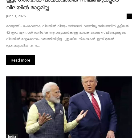
കൂട്ടി, ഗാർഹിക പാചകവാതക സിലിണ്ടറുകളുടെ
വിലയിൽ മാറ്റമില്ല
June 1, 2026
0
രാജ്യത്ത് പാചകവാതക വിലയിൽ വീണ്ടും വർധനവ്. വാണിജ്യ സിലണ്ടറിന് കൂട്ടിയത്
42 രൂപ. എന്നാൽ ഗാർഹിക ആവശ്യങ്ങൾക്കുള്ള പാചകവാതക സിലിണ്ടറുകളുടെ
വിലയിൽ മാറ്റമൊന്നും വരുത്തിയിട്ടില്ല. പുതുക്കിയ നിരക്കുകൾ ഇന്ന് മുതൽ
പ്രാബല്യത്തിൽ വന്നു....
Read more
India