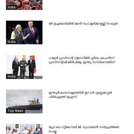
India
ജി7 ഉച്ചകോടിയിൽ മോദി-ട്രംപ് കൂടിക്കാഴ്ചയ്ക്ക് സാധ്യത
India
റഷ്യൻ പ്രസിഡന്റ് വ്‌ളാഡിമിർ പുടിനും ചൈനീസ്
പ്രസിഡന്റ്ഷി ജിൻപിങ്ങും ഇന്ത്യ സന്ദർശനത്തിന്
India
ഇന്ത്യൻ മഹാസമുദ്രത്തിൽ ഇറാൻ എണ്ണക്കപ്പൽ
പിടിച്ചെടുത്ത് യുഎസ്
Top News
പ്രോ ടെം സ്പീക്കറായി ജി. സുധാകരൻ സത്യപ്രതിജ്ഞ
ചെയ്തു