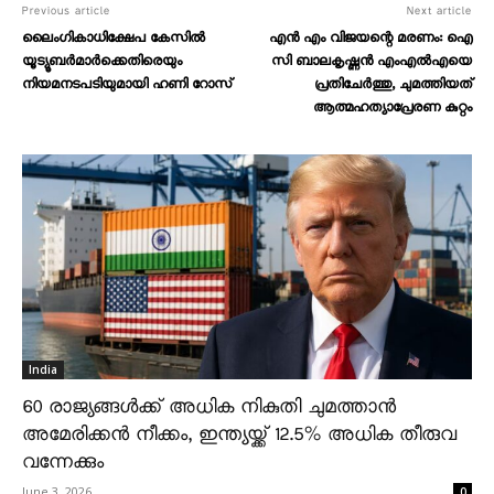
Previous article
Next article
ലൈംഗികാധിക്ഷേപ കേസില്‍
എന്‍ എം വിജയന്റെ മരണം: ഐ
യൂട്യൂബര്‍മാര്‍ക്കെതിരെയും
സി ബാലകൃഷ്ണന്‍ എംഎല്‍എയെ
നിയമനടപടിയുമായി ഹണി റോസ്
പ്രതിചേര്‍ത്തു, ചുമത്തിയത്
ആത്മഹത്യാപ്രേരണ കുറ്റം
India
60 രാജ്യങ്ങൾക്ക് അധിക നികുതി ചുമത്താൻ
അമേരിക്കൻ നീക്കം, ഇന്ത്യയ്ക്ക് 12.5% അധിക തീരുവ
വന്നേക്കും
June 3, 2026
0