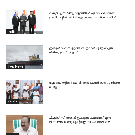
റഷ്യൻ പ്രസിഡന്റ് വ്‌ളാഡിമിർ പുടിനും ചൈനീസ്
പ്രസിഡന്റ്ഷി ജിൻപിങ്ങും ഇന്ത്യ സന്ദർശനത്തിന്
India
ഇന്ത്യൻ മഹാസമുദ്രത്തിൽ ഇറാൻ എണ്ണക്കപ്പൽ
പിടിച്ചെടുത്ത് യുഎസ്
Top News
പ്രോ ടെം സ്പീക്കറായി ജി. സുധാകരൻ സത്യപ്രതിജ്ഞ
ചെയ്തു
Kerala
പിഎസ് സി റാങ്ക് ലിസ്റ്റുകളുടെ കാലാവധി മൂന്നു
മാസത്തേക്ക് നീട്ടി: മുഖ്യമന്ത്രി വി ഡി സതീശൻ