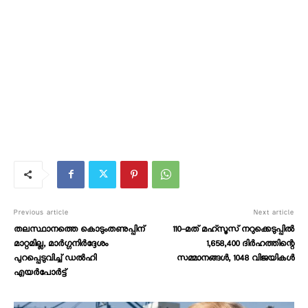
Previous article
Next article
തലസ്ഥാനത്തെ കൊടുംതണുപ്പിന്‌
110-മത് മഹ്‍സൂസ് നറുക്കെടുപ്പില്‍
മാറ്റമില്ല, മാർഗ്ഗനിർദ്ദേശം
1,658,400 ദിര്‍ഹത്തിന്റെ
പുറപ്പെടുവിച്ച് ഡൽഹി
സമ്മാനങ്ങള്‍, 1048 വിജയികള്‍
എയർപോർട്ട്