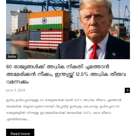
India
60 രാജ്യങ്ങൾക്ക് അധിക നികുതി ചുമത്താൻ
അമേരിക്കൻ നീക്കം, ഇന്ത്യയ്ക്ക് 12.5% അധിക തീരുവ
വന്നേക്കും
June 3, 2026
0
ഇന്ത്യ ഉൾപ്പെടെയുള്ള 54 രാജ്യങ്ങൾക്ക് മേൽ 12.5% അധിക തീരുവ ചുമത്താൻ
അമേരിക്ക തയ്യാറെടുക്കുന്നതായി റിപ്പോർട്ട്. ഇന്ത്യയും ചൈനയും ഉൾപ്പെടെ 60
രാജ്യങ്ങളിൽ നിന്നുള്ള ഇറക്കുമതികൾക്ക് അമേരിക്ക 12.5% ​​വരെ തീരുവ
ചുമത്തിയേക്കും....
Read more