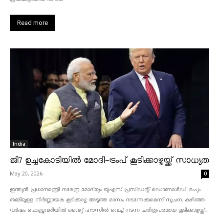
Read more
India
ജി7 ഉച്ചകോടിയിൽ മോദി-ട്രംപ് കൂടിക്കാഴ്ചയ്ക്ക് സാധ്യത
May 20, 2026
0
ഇന്ത്യൻ പ്രധാനമന്ത്രി നരേന്ദ്ര മോദിയും യുഎസ് പ്രസിഡന്റ് ഡൊണാൾഡ് ട്രംപും
തമ്മിലുള്ള നിർണ്ണായക കൂടിക്കാഴ്ച അടുത്ത മാസം നടന്നേക്കുമെന്ന് സൂചന. കഴിഞ്ഞ
വർഷം ഫെബ്രുവരിയിൽ വൈറ്റ് ഹൗസിൽ വെച്ച് നടന്ന ചരിത്രപരമായ കൂടിക്കാഴ്ചയ്ക്ക്...