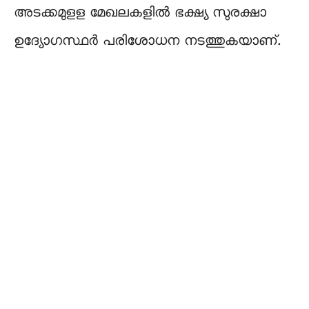
അടക്കമുളള മേഖലകളിൽ ഭക്ഷ്യ സുരക്ഷാ
ഉദ്യോഗസ്ഥർ പരിശോധന നടത്തുകയാണ്.