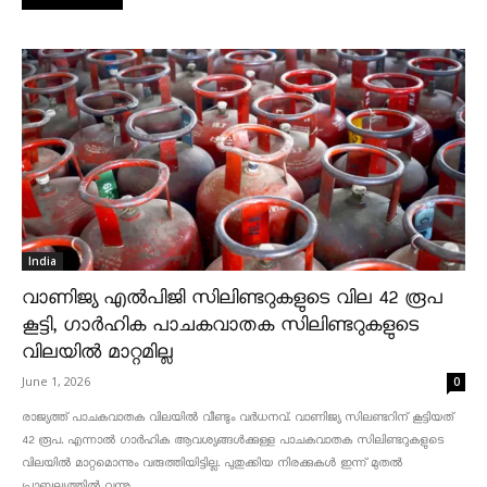
India
വാണിജ്യ എൽപിജി സിലിണ്ടറുകളുടെ വില 42 രൂപ
കൂട്ടി, ഗാർഹിക പാചകവാതക സിലിണ്ടറുകളുടെ
വിലയിൽ മാറ്റമില്ല
June 1, 2026
0
രാജ്യത്ത് പാചകവാതക വിലയിൽ വീണ്ടും വർധനവ്. വാണിജ്യ സിലണ്ടറിന് കൂട്ടിയത്
42 രൂപ. എന്നാൽ ഗാർഹിക ആവശ്യങ്ങൾക്കുള്ള പാചകവാതക സിലിണ്ടറുകളുടെ
വിലയിൽ മാറ്റമൊന്നും വരുത്തിയിട്ടില്ല. പുതുക്കിയ നിരക്കുകൾ ഇന്ന് മുതൽ
പ്രാബല്യത്തിൽ വന്നു....