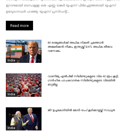
ഇറാനുമായി ബന്ധമുള്ള ഒരു എണ്ണ ടാങ്കർ യുഎസ് പിടിച്ചെടുത്തതായി യുഎസ്
ഉദ്യോഗസ്ഥർ പറഞ്ഞു. യുഎസ് പ്രസിഡന്റ്...
Read more
60 രാജ്യങ്ങൾക്ക് അധിക നികുതി ചുമത്താൻ
അമേരിക്കൻ നീക്കം, ഇന്ത്യയ്ക്ക് 12.5% അധിക തീരുവ
വന്നേക്കും
India
വാണിജ്യ എൽപിജി സിലിണ്ടറുകളുടെ വില 42 രൂപ കൂട്ടി,
ഗാർഹിക പാചകവാതക സിലിണ്ടറുകളുടെ വിലയിൽ
മാറ്റമില്ല
India
ജി7 ഉച്ചകോടിയിൽ മോദി-ട്രംപ് കൂടിക്കാഴ്ചയ്ക്ക് സാധ്യത
India