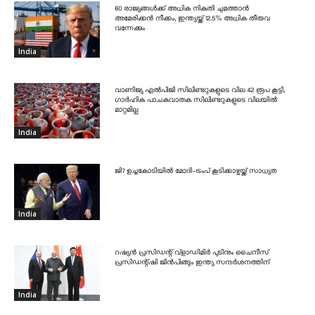
60 രാജ്യങ്ങൾക്ക് അധിക നികുതി ചുമത്താൻ
അമേരിക്കൻ നീക്കം, ഇന്ത്യയ്ക്ക് 12.5% അധിക തീരുവ
വന്നേക്കും
India
വാണിജ്യ എൽപിജി സിലിണ്ടറുകളുടെ വില 42 രൂപ കൂട്ടി,
ഗാർഹിക പാചകവാതക സിലിണ്ടറുകളുടെ വിലയിൽ
മാറ്റമില്ല
India
ജി7 ഉച്ചകോടിയിൽ മോദി-ട്രംപ് കൂടിക്കാഴ്ചയ്ക്ക് സാധ്യത
India
റഷ്യൻ പ്രസിഡന്റ് വ്‌ളാഡിമിർ പുടിനും ചൈനീസ്
പ്രസിഡന്റ്ഷി ജിൻപിങ്ങും ഇന്ത്യ സന്ദർശനത്തിന്
India