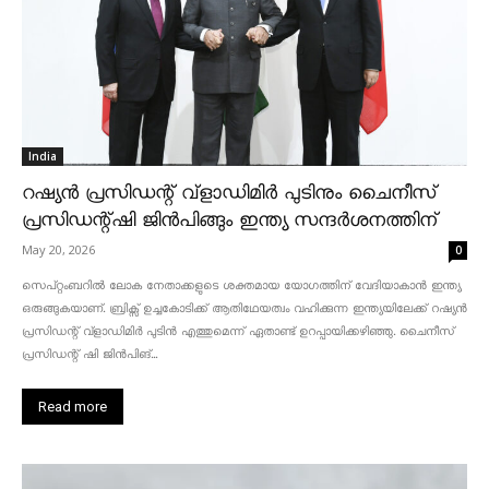
India
റഷ്യൻ പ്രസിഡന്റ് വ്‌ളാഡിമിർ പുടിനും ചൈനീസ്
പ്രസിഡന്റ്ഷി ജിൻപിങ്ങും ഇന്ത്യ സന്ദർശനത്തിന്
May 20, 2026
0
സെപ്റ്റംബറിൽ ലോക നേതാക്കളുടെ ശക്തമായ യോഗത്തിന് വേദിയാകാൻ ഇന്ത്യ
ഒരുങ്ങുകയാണ്. ബ്രിക്സ് ഉച്ചകോടിക്ക് ആതിഥേയത്വം വഹിക്കുന്ന ഇന്ത്യയിലേക്ക് റഷ്യൻ
പ്രസിഡന്റ് വ്‌ളാഡിമിർ പുടിൻ എത്തുമെന്ന് ഏതാണ്ട് ഉറപ്പായിക്കഴിഞ്ഞു. ചൈനീസ്
പ്രസിഡന്റ് ഷി ജിൻപിങ്...
Read more