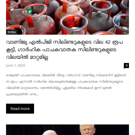
India
വാണിജ്യ എൽപിജി സിലിണ്ടറുകളുടെ വില 42 രൂപ
കൂട്ടി, ഗാർഹിക പാചകവാതക സിലിണ്ടറുകളുടെ
വിലയിൽ മാറ്റമില്ല
June 1, 2026
0
രാജ്യത്ത് പാചകവാതക വിലയിൽ വീണ്ടും വർധനവ്. വാണിജ്യ സിലണ്ടറിന് കൂട്ടിയത്
42 രൂപ. എന്നാൽ ഗാർഹിക ആവശ്യങ്ങൾക്കുള്ള പാചകവാതക സിലിണ്ടറുകളുടെ
വിലയിൽ മാറ്റമൊന്നും വരുത്തിയിട്ടില്ല. പുതുക്കിയ നിരക്കുകൾ ഇന്ന് മുതൽ
പ്രാബല്യത്തിൽ വന്നു....
Read more