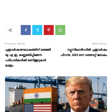
Previous article
Next article
പുതുവര്‍ഷാഘോഷത്തിന് ഒരുങ്ങി
ന്യൂസീലാൻഡിൽ പുതുവർഷം
യു എ ഇ, കണ്ണഞ്ചിപ്പിക്കുന്ന
പിറന്നു, 2023 നെ വരവേറ്റ് ലോകം
പരിപാടികൾക്ക് മണിക്കൂറുകൾ
മാത്രം