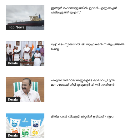
ഇന്ത്യൻ മഹാസമുദ്രത്തിൽ ഇറാൻ എണ്ണക്കപ്പൽ
പിടിച്ചെടുത്ത് യുഎസ്
Top News
പ്രോ ടെം സ്പീക്കറായി ജി. സുധാകരൻ സത്യപ്രതിജ്ഞ
ചെയ്തു
Kerala
പിഎസ് സി റാങ്ക് ലിസ്റ്റുകളുടെ കാലാവധി മൂന്നു
മാസത്തേക്ക് നീട്ടി: മുഖ്യമന്ത്രി വി ഡി സതീശൻ
Kerala
മിൽമ പാൽ വിലകൂട്ടി; ലിറ്ററിന് കൂട്ടിയത് 4 രൂപ
Kerala