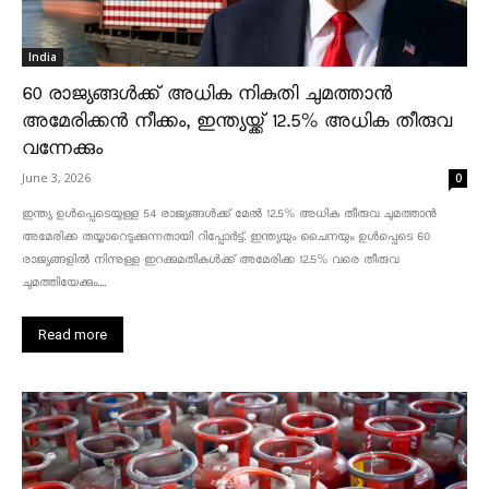
India
60 രാജ്യങ്ങൾക്ക് അധിക നികുതി ചുമത്താൻ
അമേരിക്കൻ നീക്കം, ഇന്ത്യയ്ക്ക് 12.5% അധിക തീരുവ
വന്നേക്കും
June 3, 2026
0
ഇന്ത്യ ഉൾപ്പെടെയുള്ള 54 രാജ്യങ്ങൾക്ക് മേൽ 12.5% അധിക തീരുവ ചുമത്താൻ
അമേരിക്ക തയ്യാറെടുക്കുന്നതായി റിപ്പോർട്ട്. ഇന്ത്യയും ചൈനയും ഉൾപ്പെടെ 60
രാജ്യങ്ങളിൽ നിന്നുള്ള ഇറക്കുമതികൾക്ക് അമേരിക്ക 12.5% ​​വരെ തീരുവ
ചുമത്തിയേക്കും....
Read more