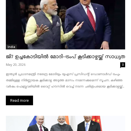
India
ജി7 ഉച്ചകോടിയിൽ മോദി-ട്രംപ് കൂടിക്കാഴ്ചയ്ക്ക് സാധ്യത
May 20, 2026
0
ഇന്ത്യൻ പ്രധാനമന്ത്രി നരേന്ദ്ര മോദിയും യുഎസ് പ്രസിഡന്റ് ഡൊണാൾഡ് ട്രംപും
തമ്മിലുള്ള നിർണ്ണായക കൂടിക്കാഴ്ച അടുത്ത മാസം നടന്നേക്കുമെന്ന് സൂചന. കഴിഞ്ഞ
വർഷം ഫെബ്രുവരിയിൽ വൈറ്റ് ഹൗസിൽ വെച്ച് നടന്ന ചരിത്രപരമായ കൂടിക്കാഴ്ചയ്ക്ക്...
Read more