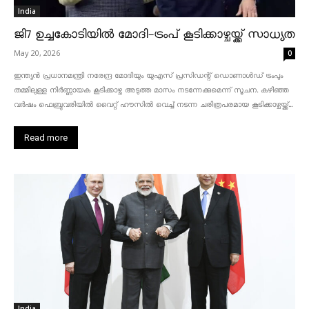
India
ജി7 ഉച്ചകോടിയിൽ മോദി-ട്രംപ് കൂടിക്കാഴ്ചയ്ക്ക് സാധ്യത
May 20, 2026
0
ഇന്ത്യൻ പ്രധാനമന്ത്രി നരേന്ദ്ര മോദിയും യുഎസ് പ്രസിഡന്റ് ഡൊണാൾഡ് ട്രംപും
തമ്മിലുള്ള നിർണ്ണായക കൂടിക്കാഴ്ച അടുത്ത മാസം നടന്നേക്കുമെന്ന് സൂചന. കഴിഞ്ഞ
വർഷം ഫെബ്രുവരിയിൽ വൈറ്റ് ഹൗസിൽ വെച്ച് നടന്ന ചരിത്രപരമായ കൂടിക്കാഴ്ചയ്ക്ക്...
Read more
India