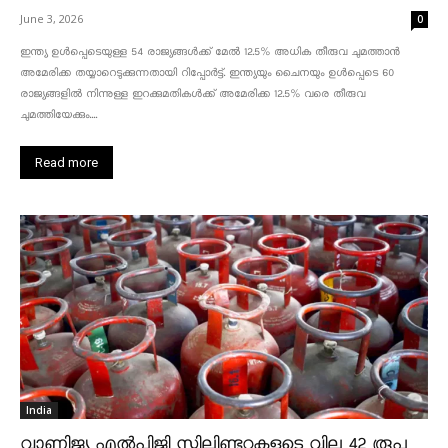
June 3, 2026
0
ഇന്ത്യ ഉൾപ്പെടെയുള്ള 54 രാജ്യങ്ങൾക്ക് മേൽ 12.5% അധിക തീരുവ ചുമത്താൻ
അമേരിക്ക തയ്യാറെടുക്കുന്നതായി റിപ്പോർട്ട്. ഇന്ത്യയും ചൈനയും ഉൾപ്പെടെ 60
രാജ്യങ്ങളിൽ നിന്നുള്ള ഇറക്കുമതികൾക്ക് അമേരിക്ക 12.5% ​​വരെ തീരുവ
ചുമത്തിയേക്കും....
Read more
India
വാണിജ്യ എൽപിജി സിലിണ്ടറുകളുടെ വില 42 രൂപ