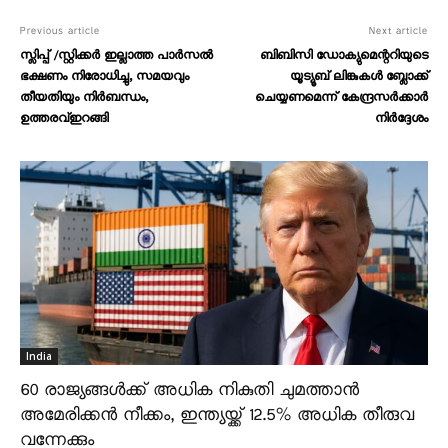
Previous article
Next article
സ്ലിപ്പ് /സ്റ്റിക്കർ ഇല്ലാത്ത പാർസൽ
ബിബിസി ഡോക്യുമെന്ററിയുടെ
ഭക്ഷണം നിരോധിച്ചു, സമയവും
യൂട്യൂബ് ലിങ്കുകള്‍ ബ്ലോക്ക്
തീയതിയും നിർബന്ധം,
ചെയ്യണമെന്ന് കേന്ദ്രസര്‍ക്കാര്‍
ഉത്തരവ്ഇറങ്ങി
നിർദ്ദേശം
India
60 രാജ്യങ്ങൾക്ക് അധിക നികുതി ചുമത്താൻ
അമേരിക്കൻ നീക്കം, ഇന്ത്യയ്ക്ക് 12.5% അധിക തീരുവ
വന്നേക്കും