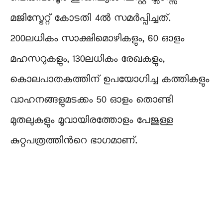
മജിസ്ട്രേറ്റ് കോടതി 4ൽ സമർപ്പിച്ചത്.
200ലധികം സാക്ഷിമൊഴികളും, 60 ഓളം
മഹസറുകളും, 130ലധികം രേഖകളും,
കൊലപാതകത്തിന് ഉപയോഗിച്ച കത്തികളും
വാഹനങ്ങളുമടക്കം 50 ഓളം തൊണ്ടി
മുതലുകളും മൂവായിരത്തോളം പേജുള്ള
കുറ്റപത്രത്തിന്‍റെ ഭാഗമാണ്.