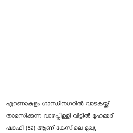
എറണാകുളം ഗാന്ധിനഗറിൽ വാടകയ്ക്ക്
താമസിക്കുന്ന വാഴപ്പിള്ളി വീട്ടിൽ മുഹമ്മദ്
ഷാഫി (52) ആണ് കേസിലെ മുഖ്യ