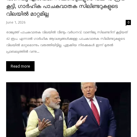
കൂട്ടി, ഗാർഹിക പാചകവാതക സിലിണ്ടറുകളുടെ
വിലയിൽ മാറ്റമില്ല
June 1, 2026
0
രാജ്യത്ത് പാചകവാതക വിലയിൽ വീണ്ടും വർധനവ്. വാണിജ്യ സിലണ്ടറിന് കൂട്ടിയത്
42 രൂപ. എന്നാൽ ഗാർഹിക ആവശ്യങ്ങൾക്കുള്ള പാചകവാതക സിലിണ്ടറുകളുടെ
വിലയിൽ മാറ്റമൊന്നും വരുത്തിയിട്ടില്ല. പുതുക്കിയ നിരക്കുകൾ ഇന്ന് മുതൽ
പ്രാബല്യത്തിൽ വന്നു....
Read more