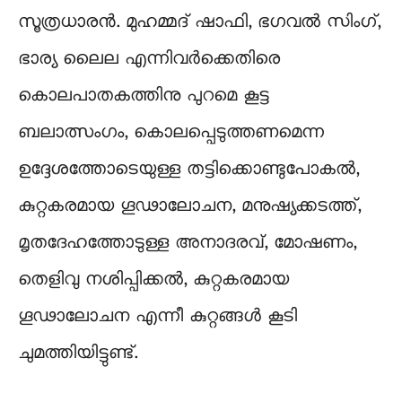
സൂത്രധാരൻ. മുഹമ്മദ് ഷാഫി, ഭഗവൽ സിംഗ്,
ഭാര്യ ലൈല എന്നിവർക്കെതിരെ
കൊലപാതകത്തിനു പുറമെ കൂട്ട
ബലാത്സംഗം, കൊലപ്പെടുത്തണമെന്ന
ഉദ്ദേശത്തോടെയുള്ള തട്ടിക്കൊണ്ടുപോകൽ,
കുറ്റകരമായ ഗൂഢാലോചന, മനുഷ്യക്കടത്ത്,
മൃതദേഹത്തോടുള്ള അനാദരവ്, മോഷണം,
തെളിവു നശിപ്പിക്കൽ, കുറ്റകരമായ
ഗൂഢാലോചന എന്നീ കുറ്റങ്ങൾ കൂടി
ചുമത്തിയിട്ടുണ്ട്.