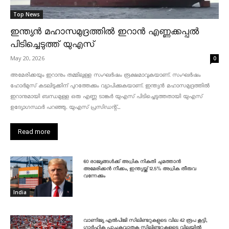
Top News
ഇന്ത്യൻ മഹാസമുദ്രത്തിൽ ഇറാൻ എണ്ണക്കപ്പൽ
പിടിച്ചെടുത്ത് യുഎസ്
May 20, 2026
0
അമേരിക്കയും ഇറാനും തമ്മിലുള്ള സംഘർഷം രൂക്ഷമാവുകയാണ്. സംഘർഷം
ഹോർമുസ് കടലിടുക്കിന് പുറത്തേക്കും വ്യാപിക്കുകയാണ്. ഇന്ത്യൻ മഹാസമുദ്രത്തിൽ
ഇറാനുമായി ബന്ധമുള്ള ഒരു എണ്ണ ടാങ്കർ യുഎസ് പിടിച്ചെടുത്തതായി യുഎസ്
ഉദ്യോഗസ്ഥർ പറഞ്ഞു. യുഎസ് പ്രസിഡന്റ്...
Read more
60 രാജ്യങ്ങൾക്ക് അധിക നികുതി ചുമത്താൻ
അമേരിക്കൻ നീക്കം, ഇന്ത്യയ്ക്ക് 12.5% അധിക തീരുവ
വന്നേക്കും
India
വാണിജ്യ എൽപിജി സിലിണ്ടറുകളുടെ വില 42 രൂപ കൂട്ടി,
ഗാർഹിക പാചകവാതക സിലിണ്ടറുകളുടെ വിലയിൽ