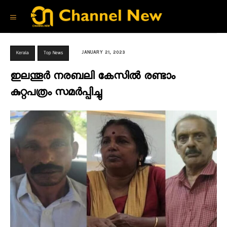
JANUARY 21, 2023
Kerala
Top News
ഇലന്തൂർ നരബലി കേസിൽ രണ്ടാം
കുറ്റപത്രം സമർപ്പിച്ചു