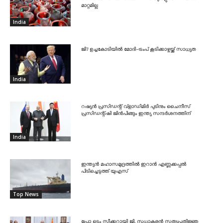
മാറ്റമില്ല
India
ജി7 ഉച്ചകോടിയിൽ മോദി-ട്രംപ് കൂടിക്കാഴ്ചയ്ക്ക് സാധ്യത
India
റഷ്യൻ പ്രസിഡന്റ് വ്‌ളാഡിമിർ പുടിനും ചൈനീസ്
പ്രസിഡന്റ്ഷി ജിൻപിങ്ങും ഇന്ത്യ സന്ദർശനത്തിന്
India
ഇന്ത്യൻ മഹാസമുദ്രത്തിൽ ഇറാൻ എണ്ണക്കപ്പൽ
പിടിച്ചെടുത്ത് യുഎസ്
Top News
പ്രോ ടെം സ്പീക്കറായി ജി. സുധാകരൻ സത്യപ്രതിജ്ഞ