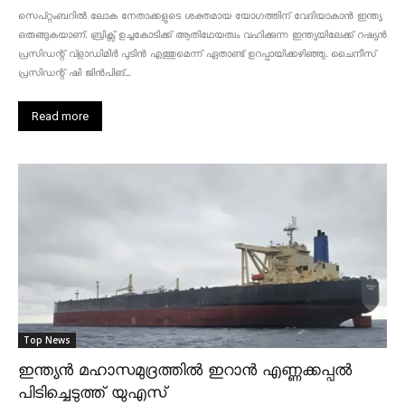
സെപ്റ്റംബറിൽ ലോക നേതാക്കളുടെ ശക്തമായ യോഗത്തിന് വേദിയാകാൻ ഇന്ത്യ
ഒരുങ്ങുകയാണ്. ബ്രിക്സ് ഉച്ചകോടിക്ക് ആതിഥേയത്വം വഹിക്കുന്ന ഇന്ത്യയിലേക്ക് റഷ്യൻ
പ്രസിഡന്റ് വ്‌ളാഡിമിർ പുടിൻ എത്തുമെന്ന് ഏതാണ്ട് ഉറപ്പായിക്കഴിഞ്ഞു. ചൈനീസ്
പ്രസിഡന്റ് ഷി ജിൻപിങ്...
Read more
Top News
ഇന്ത്യൻ മഹാസമുദ്രത്തിൽ ഇറാൻ എണ്ണക്കപ്പൽ
പിടിച്ചെടുത്ത് യുഎസ്