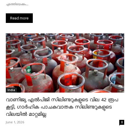
ചുമത്തിയേക്കും....
Read more
India
വാണിജ്യ എൽപിജി സിലിണ്ടറുകളുടെ വില 42 രൂപ
കൂട്ടി, ഗാർഹിക പാചകവാതക സിലിണ്ടറുകളുടെ
വിലയിൽ മാറ്റമില്ല
June 1, 2026
0