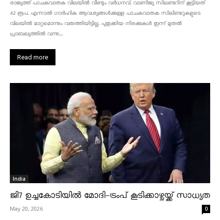
രാജ്യത്ത് പാചകവാതക വിലയിൽ വീണ്ടും വർധനവ്. വാണിജ്യ സിലണ്ടറിന് കൂട്ടിയത്
42 രൂപ. എന്നാൽ ഗാർഹിക ആവശ്യങ്ങൾക്കുള്ള പാചകവാതക സിലിണ്ടറുകളുടെ
വിലയിൽ മാറ്റമൊന്നും വരുത്തിയിട്ടില്ല. പുതുക്കിയ നിരക്കുകൾ ഇന്ന് മുതൽ
പ്രാബല്യത്തിൽ വന്നു....
Read more
India
ജി7 ഉച്ചകോടിയിൽ മോദി-ട്രംപ് കൂടിക്കാഴ്ചയ്ക്ക് സാധ്യത
May 20, 2026
0