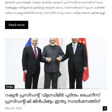
ഇന്ത്യൻ പ്രധാനമന്ത്രി നരേന്ദ്ര മോദിയും യുഎസ് പ്രസിഡന്റ് ഡൊണാൾഡ് ട്രംപും
തമ്മിലുള്ള നിർണ്ണായക കൂടിക്കാഴ്ച അടുത്ത മാസം നടന്നേക്കുമെന്ന് സൂചന. കഴിഞ്ഞ
വർഷം ഫെബ്രുവരിയിൽ വൈറ്റ് ഹൗസിൽ വെച്ച് നടന്ന ചരിത്രപരമായ കൂടിക്കാഴ്ചയ്ക്ക്...
Read more
India
റഷ്യൻ പ്രസിഡന്റ് വ്‌ളാഡിമിർ പുടിനും ചൈനീസ്
പ്രസിഡന്റ്ഷി ജിൻപിങ്ങും ഇന്ത്യ സന്ദർശനത്തിന്
May 20, 2026
0