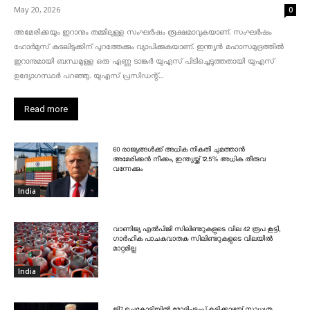
May 20, 2026
0
അമേരിക്കയും ഇറാനും തമ്മിലുള്ള സംഘർഷം രൂക്ഷമാവുകയാണ്. സംഘർഷം
ഹോർമുസ് കടലിടുക്കിന് പുറത്തേക്കും വ്യാപിക്കുകയാണ്. ഇന്ത്യൻ മഹാസമുദ്രത്തിൽ
ഇറാനുമായി ബന്ധമുള്ള ഒരു എണ്ണ ടാങ്കർ യുഎസ് പിടിച്ചെടുത്തതായി യുഎസ്
ഉദ്യോഗസ്ഥർ പറഞ്ഞു. യുഎസ് പ്രസിഡന്റ്...
Read more
60 രാജ്യങ്ങൾക്ക് അധിക നികുതി ചുമത്താൻ
അമേരിക്കൻ നീക്കം, ഇന്ത്യയ്ക്ക് 12.5% അധിക തീരുവ
വന്നേക്കും
India
വാണിജ്യ എൽപിജി സിലിണ്ടറുകളുടെ വില 42 രൂപ കൂട്ടി,
ഗാർഹിക പാചകവാതക സിലിണ്ടറുകളുടെ വിലയിൽ
മാറ്റമില്ല
India
ജി7 ഉച്ചകോടിയിൽ മോദി-ട്രംപ് കൂടിക്കാഴ്ചയ്ക്ക് സാധ്യത