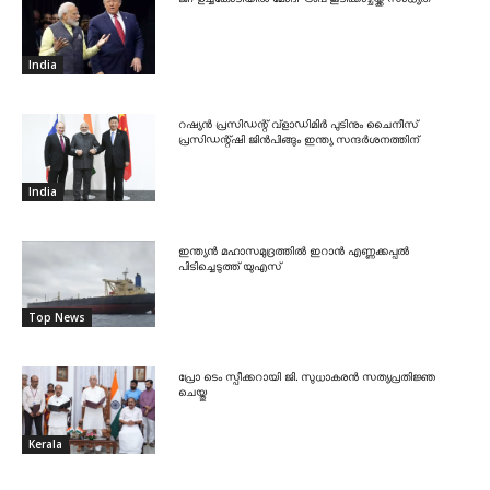
India
റഷ്യൻ പ്രസിഡന്റ് വ്‌ളാഡിമിർ പുടിനും ചൈനീസ്
പ്രസിഡന്റ്ഷി ജിൻപിങ്ങും ഇന്ത്യ സന്ദർശനത്തിന്
India
ഇന്ത്യൻ മഹാസമുദ്രത്തിൽ ഇറാൻ എണ്ണക്കപ്പൽ
പിടിച്ചെടുത്ത് യുഎസ്
Top News
പ്രോ ടെം സ്പീക്കറായി ജി. സുധാകരൻ സത്യപ്രതിജ്ഞ
ചെയ്തു
Kerala