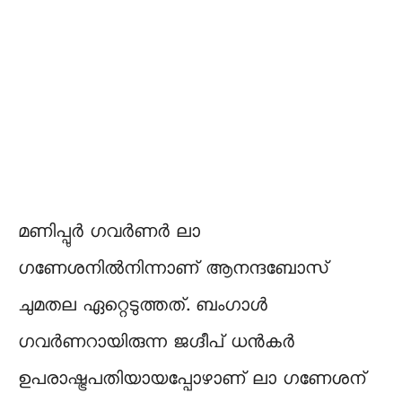
മണിപ്പുർ ഗവർണർ ലാ
ഗണേശനിൽനിന്നാണ് ആനന്ദബോസ്
ചുമതല ഏറ്റെടുത്തത്. ബംഗാൾ
ഗവർണറായിരുന്ന ജഗ്ദീപ് ധൻകർ
ഉപരാഷ്ട്രപതിയായപ്പോഴാണ് ലാ ഗണേശന്