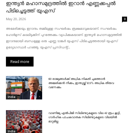
ഇന്ത്യൻ മഹാസമുദ്രത്തിൽ ഇറാൻ എണ്ണക്കപ്പൽ
പിടിച്ചെടുത്ത് യുഎസ്
May 20, 2026
0
അമേരിക്കയും ഇറാനും തമ്മിലുള്ള സംഘർഷം രൂക്ഷമാവുകയാണ്. സംഘർഷം
ഹോർമുസ് കടലിടുക്കിന് പുറത്തേക്കും വ്യാപിക്കുകയാണ്. ഇന്ത്യൻ മഹാസമുദ്രത്തിൽ
ഇറാനുമായി ബന്ധമുള്ള ഒരു എണ്ണ ടാങ്കർ യുഎസ് പിടിച്ചെടുത്തതായി യുഎസ്
ഉദ്യോഗസ്ഥർ പറഞ്ഞു. യുഎസ് പ്രസിഡന്റ്...
Read more
60 രാജ്യങ്ങൾക്ക് അധിക നികുതി ചുമത്താൻ
അമേരിക്കൻ നീക്കം, ഇന്ത്യയ്ക്ക് 12.5% അധിക തീരുവ
വന്നേക്കും
India
വാണിജ്യ എൽപിജി സിലിണ്ടറുകളുടെ വില 42 രൂപ കൂട്ടി,
ഗാർഹിക പാചകവാതക സിലിണ്ടറുകളുടെ വിലയിൽ
മാറ്റമില്ല
India