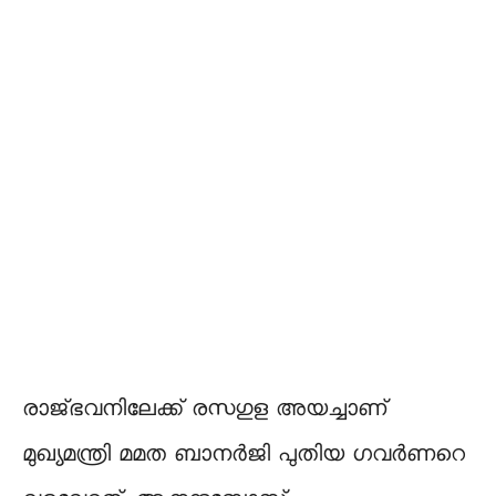
രാജ്ഭവനിലേക്ക് രസഗുള അയച്ചാണ്
മുഖ്യമന്ത്രി മമത ബാനർജി പുതിയ ഗവർണറെ