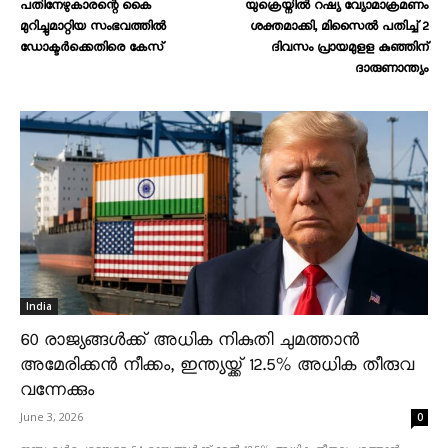
പതിനേഴുകാരന്റെ കൈ
യുക്രെയ്നിൽ റഷ്യ വ്യോമാക്രമണം
മുറിച്ചുമാറ്റിയ സംഭവത്തില്‍
ശക്തമാക്കി, മിസൈൽ പതിച്ച് 2
ഡോക്ടര്‍ക്കെതിരെ കേസ്
ദിവസം പ്രായമുളള കുഞ്ഞിന്
ദാരുണാന്ത്യം
India
60 രാജ്യങ്ങൾക്ക് അധിക നികുതി ചുമത്താൻ
അമേരിക്കൻ നീക്കം, ഇന്ത്യയ്ക്ക് 12.5% അധിക തീരുവ
വന്നേക്കും
June 3, 2026
0