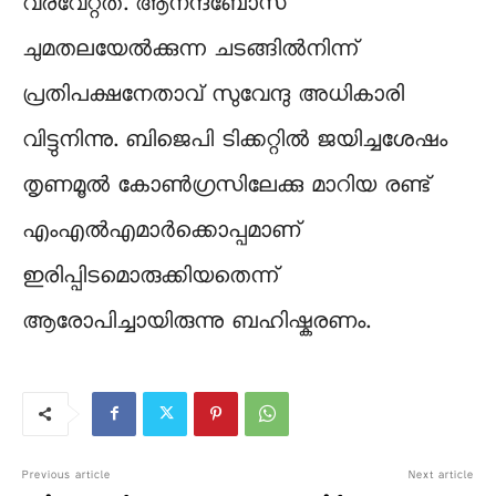
വരവേറ്റത്. ആനന്ദബോസ്
ചുമതലയേൽക്കുന്ന ചടങ്ങിൽനിന്ന്
പ്രതിപക്ഷനേതാവ് സുവേന്ദു അധികാരി
വിട്ടുനിന്നു. ബിജെപി ടിക്കറ്റിൽ ജയിച്ചശേഷം
തൃണമൂൽ കോൺഗ്രസിലേക്കു മാറിയ രണ്ട്
എംഎൽഎമാർക്കൊപ്പമാണ്
ഇരിപ്പിടമൊരുക്കിയതെന്ന്
ആരോപിച്ചായിരുന്നു ബഹിഷ്കരണം.
Previous article
Next article