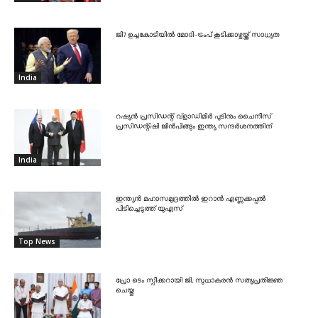
ജി7 ഉച്ചകോടിയിൽ മോദി-ട്രംപ് കൂടിക്കാഴ്ചയ്ക്ക് സാധ്യത
India
റഷ്യൻ പ്രസിഡന്റ് വ്‌ളാഡിമിർ പുടിനും ചൈനീസ്
പ്രസിഡന്റ്ഷി ജിൻപിങ്ങും ഇന്ത്യ സന്ദർശനത്തിന്
India
ഇന്ത്യൻ മഹാസമുദ്രത്തിൽ ഇറാൻ എണ്ണക്കപ്പൽ
പിടിച്ചെടുത്ത് യുഎസ്
Top News
പ്രോ ടെം സ്പീക്കറായി ജി. സുധാകരൻ സത്യപ്രതിജ്ഞ
ചെയ്തു