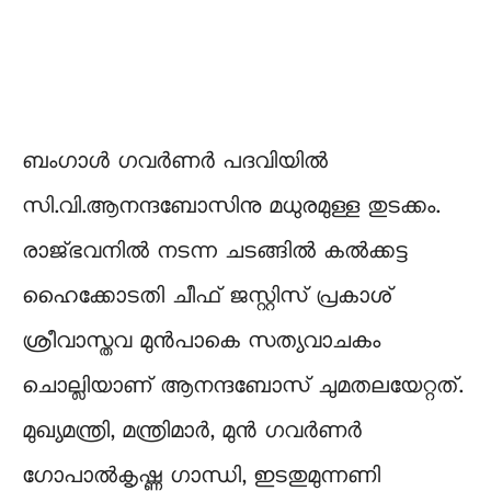
ബംഗാൾ ഗവർണർ പദവിയിൽ
സി.വി.ആനന്ദബോസിനു മധുരമുള്ള തുടക്കം.
രാജ്ഭവനിൽ നടന്ന ചടങ്ങിൽ കൽക്കട്ട
ഹൈക്കോടതി ചീഫ് ജസ്റ്റിസ് പ്രകാശ്
ശ്രീവാസ്തവ മുൻപാകെ സത്യവാചകം
ചൊല്ലിയാണ് ആനന്ദബോസ് ചുമതലയേറ്റത്.
മുഖ്യമന്ത്രി, മന്ത്രിമാർ, മുൻ ഗവർണർ
ഗോപാൽകൃഷ്ണ ഗാന്ധി, ഇടതുമുന്നണി