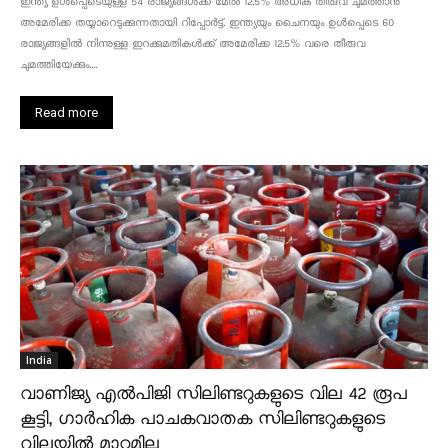
ഇന്ത്യ ഉൾപ്പെടെയുള്ള 54 രാജ്യങ്ങൾക്ക് മേൽ 12.5% അധിക തീരുവ ചുമത്താൻ
അമേരിക്ക തയ്യാറെടുക്കുന്നതായി റിപ്പോർട്ട്. ഇന്ത്യയും ചൈനയും ഉൾപ്പെടെ 60
രാജ്യങ്ങളിൽ നിന്നുള്ള ഇറക്കുമതികൾക്ക് അമേരിക്ക 12.5% ​​വരെ തീരുവ
ചുമത്തിയേക്കും....
Read more
India
വാണിജ്യ എൽപിജി സിലിണ്ടറുകളുടെ വില 42 രൂപ
കൂട്ടി, ഗാർഹിക പാചകവാതക സിലിണ്ടറുകളുടെ
വിലയിൽ മാറ്റമില്ല