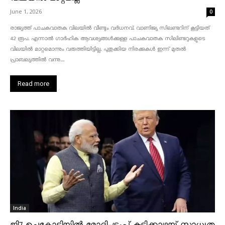
June 1, 2026
0
രാജ്യത്ത് പാചകവാതക വിലയിൽ വീണ്ടും വർധനവ്. വാണിജ്യ സിലണ്ടറിന് കൂട്ടിയത്
42 രൂപ. എന്നാൽ ഗാർഹിക ആവശ്യങ്ങൾക്കുള്ള പാചകവാതക സിലിണ്ടറുകളുടെ
വിലയിൽ മാറ്റമൊന്നും വരുത്തിയിട്ടില്ല. പുതുക്കിയ നിരക്കുകൾ ഇന്ന് മുതൽ
പ്രാബല്യത്തിൽ വന്നു....
Read more
India