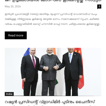
ജി7 ഉച്ചകോടിയിൽ മോദി-ട്രംപ് കൂടിക്കാഴ്ചയ്ക്ക് സാധ്യത
May 20, 2026
0
ഇന്ത്യൻ പ്രധാനമന്ത്രി നരേന്ദ്ര മോദിയും യുഎസ് പ്രസിഡന്റ് ഡൊണാൾഡ് ട്രംപും
തമ്മിലുള്ള നിർണ്ണായക കൂടിക്കാഴ്ച അടുത്ത മാസം നടന്നേക്കുമെന്ന് സൂചന. കഴിഞ്ഞ
വർഷം ഫെബ്രുവരിയിൽ വൈറ്റ് ഹൗസിൽ വെച്ച് നടന്ന ചരിത്രപരമായ കൂടിക്കാഴ്ചയ്ക്ക്...
Read more
India
റഷ്യൻ പ്രസിഡന്റ് വ്‌ളാഡിമിർ പുടിനും ചൈനീസ്