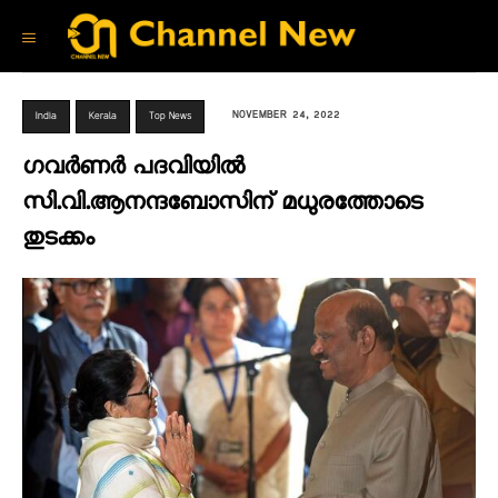
NOVEMBER 24, 2022
India
Kerala
Top News
ഗവർണർ പദവിയിൽ
സി.വി.ആനന്ദബോസിന് മധുരത്തോടെ
തുടക്കം