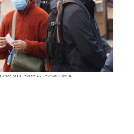
ary 18, 2022. REUTERS/Lam Yik - RC25MS9DWLHP