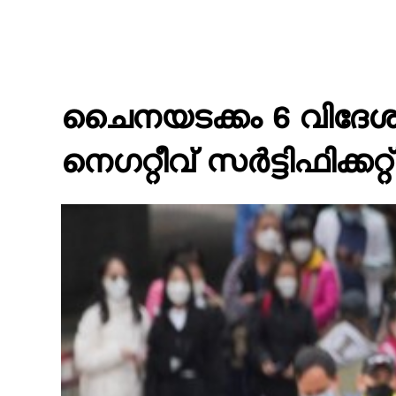
ചൈനയടക്കം 6 വിദേശ രാ
നെഗറ്റീവ് സര്‍ട്ടിഫിക്കറ്