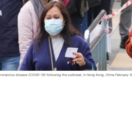
e coronavirus disease (COVID-19) following the outbreak, in Hong Kong, China Febru