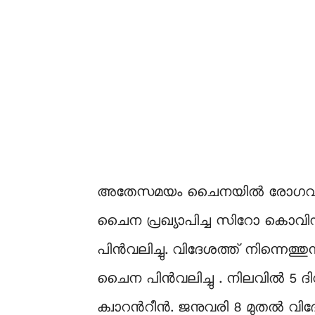
അതേസമയം ചൈനയിൽ രോഗവ്യാപനം മ
ചൈന പ്രഖ്യാപിച്ച സിറോ കൊവ
പിൻവലിച്ചു. വിദേശത്ത് നിന്നെത്തു
ചൈന പിൻവലിച്ചു . നിലവിൽ 5 ദിവ
ക്വാറന്‍റീന്‍. ജനുവരി 8 മുതൽ വി