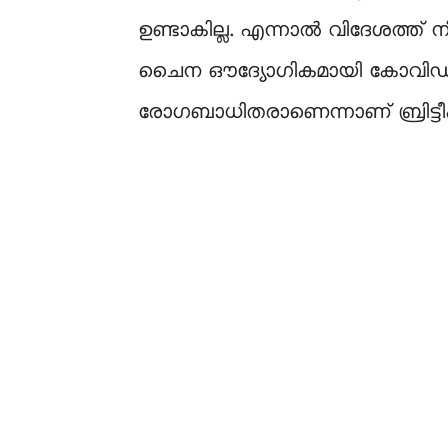
ഉണ്ടാകില്ല. എന്നാൽ വിദേശത്ത്
ചൈന ഔദ്യോഗികമായി കോവിഡ് കണക്
രോഗബാധിതരാണെന്നാണ് ബ്രിട്ടീ