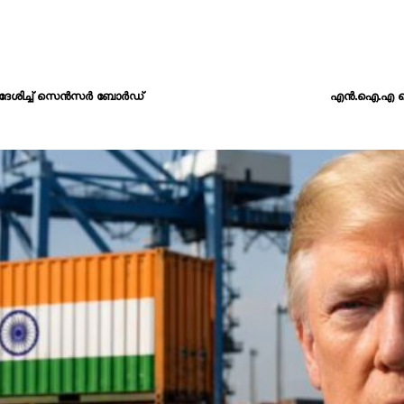
ിര്‍ദേശിച്ച് സെന്‍സര്‍ ബോര്‍ഡ്
എൻ.ഐ.എ റെയ്