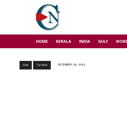
HOME
KERALA
INDIA
GULF
WOR
DECEMBER 29, 2022
India
Top News