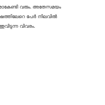
േയരാകേണ്ടി വരും. അതേസമയം
ലക്ഷത്തിലേറെ പേർ നിലവിൽ
വിടുന്ന വിവരം.