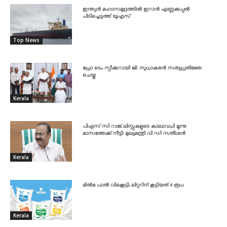
ഇന്ത്യൻ മഹാസമുദ്രത്തിൽ ഇറാൻ എണ്ണക്കപ്പൽ
പിടിച്ചെടുത്ത് യുഎസ്
Top News
പ്രോ ടെം സ്പീക്കറായി ജി. സുധാകരൻ സത്യപ്രതിജ്ഞ
ചെയ്തു
Kerala
പിഎസ് സി റാങ്ക് ലിസ്റ്റുകളുടെ കാലാവധി മൂന്നു
മാസത്തേക്ക് നീട്ടി: മുഖ്യമന്ത്രി വി ഡി സതീശൻ
Kerala
മിൽമ പാൽ വിലകൂട്ടി; ലിറ്ററിന് കൂട്ടിയത് 4 രൂപ
Kerala