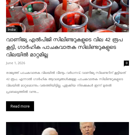
India
വാണിജ്യ എൽപിജി സിലിണ്ടറുകളുടെ വില 42 രൂപ
കൂട്ടി, ഗാർഹിക പാചകവാതക സിലിണ്ടറുകളുടെ
വിലയിൽ മാറ്റമില്ല
June 1, 2026
0
രാജ്യത്ത് പാചകവാതക വിലയിൽ വീണ്ടും വർധനവ്. വാണിജ്യ സിലണ്ടറിന് കൂട്ടിയത്
42 രൂപ. എന്നാൽ ഗാർഹിക ആവശ്യങ്ങൾക്കുള്ള പാചകവാതക സിലിണ്ടറുകളുടെ
വിലയിൽ മാറ്റമൊന്നും വരുത്തിയിട്ടില്ല. പുതുക്കിയ നിരക്കുകൾ ഇന്ന് മുതൽ
പ്രാബല്യത്തിൽ വന്നു....
Read more