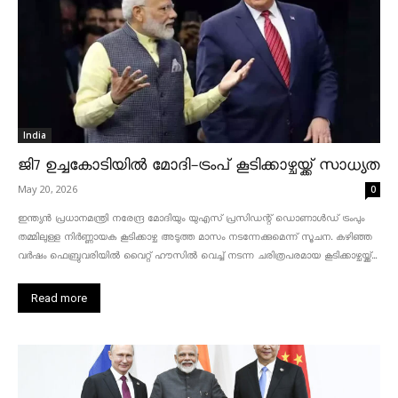
India
ജി7 ഉച്ചകോടിയിൽ മോദി-ട്രംപ് കൂടിക്കാഴ്ചയ്ക്ക് സാധ്യത
May 20, 2026
0
ഇന്ത്യൻ പ്രധാനമന്ത്രി നരേന്ദ്ര മോദിയും യുഎസ് പ്രസിഡന്റ് ഡൊണാൾഡ് ട്രംപും
തമ്മിലുള്ള നിർണ്ണായക കൂടിക്കാഴ്ച അടുത്ത മാസം നടന്നേക്കുമെന്ന് സൂചന. കഴിഞ്ഞ
വർഷം ഫെബ്രുവരിയിൽ വൈറ്റ് ഹൗസിൽ വെച്ച് നടന്ന ചരിത്രപരമായ കൂടിക്കാഴ്ചയ്ക്ക്...
Read more