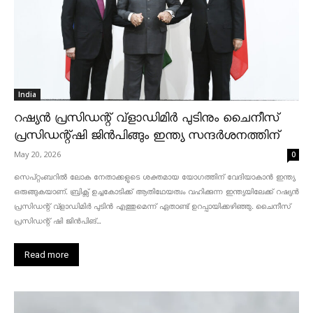
India
റഷ്യൻ പ്രസിഡന്റ് വ്‌ളാഡിമിർ പുടിനും ചൈനീസ്
പ്രസിഡന്റ്ഷി ജിൻപിങ്ങും ഇന്ത്യ സന്ദർശനത്തിന്
May 20, 2026
0
സെപ്റ്റംബറിൽ ലോക നേതാക്കളുടെ ശക്തമായ യോഗത്തിന് വേദിയാകാൻ ഇന്ത്യ
ഒരുങ്ങുകയാണ്. ബ്രിക്സ് ഉച്ചകോടിക്ക് ആതിഥേയത്വം വഹിക്കുന്ന ഇന്ത്യയിലേക്ക് റഷ്യൻ
പ്രസിഡന്റ് വ്‌ളാഡിമിർ പുടിൻ എത്തുമെന്ന് ഏതാണ്ട് ഉറപ്പായിക്കഴിഞ്ഞു. ചൈനീസ്
പ്രസിഡന്റ് ഷി ജിൻപിങ്...
Read more