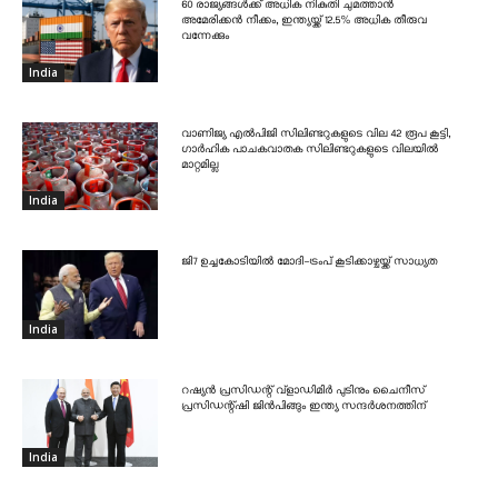
60 രാജ്യങ്ങൾക്ക് അധിക നികുതി ചുമത്താൻ
അമേരിക്കൻ നീക്കം, ഇന്ത്യയ്ക്ക് 12.5% അധിക തീരുവ
വന്നേക്കും
India
വാണിജ്യ എൽപിജി സിലിണ്ടറുകളുടെ വില 42 രൂപ കൂട്ടി,
ഗാർഹിക പാചകവാതക സിലിണ്ടറുകളുടെ വിലയിൽ
മാറ്റമില്ല
India
ജി7 ഉച്ചകോടിയിൽ മോദി-ട്രംപ് കൂടിക്കാഴ്ചയ്ക്ക് സാധ്യത
India
റഷ്യൻ പ്രസിഡന്റ് വ്‌ളാഡിമിർ പുടിനും ചൈനീസ്
പ്രസിഡന്റ്ഷി ജിൻപിങ്ങും ഇന്ത്യ സന്ദർശനത്തിന്
India