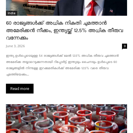
India
60 രാജ്യങ്ങൾക്ക് അധിക നികുതി ചുമത്താൻ
അമേരിക്കൻ നീക്കം, ഇന്ത്യയ്ക്ക് 12.5% അധിക തീരുവ
വന്നേക്കും
June 3, 2026
0
ഇന്ത്യ ഉൾപ്പെടെയുള്ള 54 രാജ്യങ്ങൾക്ക് മേൽ 12.5% അധിക തീരുവ ചുമത്താൻ
അമേരിക്ക തയ്യാറെടുക്കുന്നതായി റിപ്പോർട്ട്. ഇന്ത്യയും ചൈനയും ഉൾപ്പെടെ 60
രാജ്യങ്ങളിൽ നിന്നുള്ള ഇറക്കുമതികൾക്ക് അമേരിക്ക 12.5% ​​വരെ തീരുവ
ചുമത്തിയേക്കും....
Read more