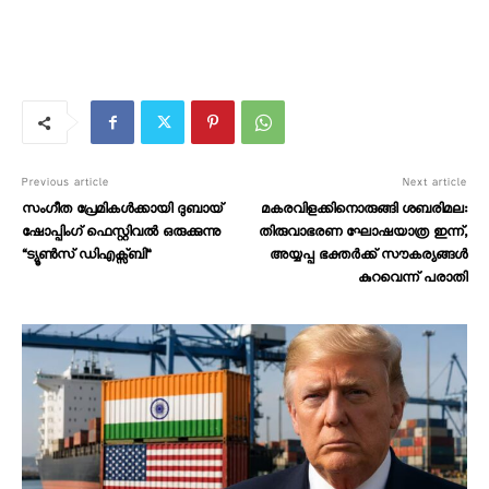
Previous article
Next article
സംഗീത പ്രേമികൾക്കായി ദുബായ്
മകരവിളക്കിനൊരുങ്ങി ശബരിമല:
ഷോപ്പിംഗ് ഫെസ്റ്റിവൽ ഒരുക്കുന്നു
തിരുവാഭരണ ഘോഷയാത്ര ഇന്ന്,
“ട്യൂൺസ് ഡിഎക്സ്ബി”
അയ്യപ്പ ഭക്തർക്ക് സൗകര്യങ്ങൾ
കുറവെന്ന് പരാതി