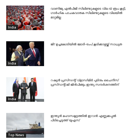
വാണിജ്യ എൽപിജി സിലിണ്ടറുകളുടെ വില 42 രൂപ കൂട്ടി,
ഗാർഹിക പാചകവാതക സിലിണ്ടറുകളുടെ വിലയിൽ
മാറ്റമില്ല
India
ജി7 ഉച്ചകോടിയിൽ മോദി-ട്രംപ് കൂടിക്കാഴ്ചയ്ക്ക് സാധ്യത
India
റഷ്യൻ പ്രസിഡന്റ് വ്‌ളാഡിമിർ പുടിനും ചൈനീസ്
പ്രസിഡന്റ്ഷി ജിൻപിങ്ങും ഇന്ത്യ സന്ദർശനത്തിന്
India
ഇന്ത്യൻ മഹാസമുദ്രത്തിൽ ഇറാൻ എണ്ണക്കപ്പൽ
പിടിച്ചെടുത്ത് യുഎസ്
Top News