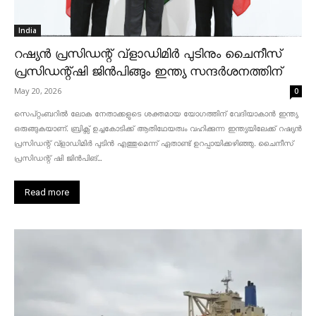
India
റഷ്യൻ പ്രസിഡന്റ് വ്‌ളാഡിമിർ പുടിനും ചൈനീസ്
പ്രസിഡന്റ്ഷി ജിൻപിങ്ങും ഇന്ത്യ സന്ദർശനത്തിന്
May 20, 2026
0
സെപ്റ്റംബറിൽ ലോക നേതാക്കളുടെ ശക്തമായ യോഗത്തിന് വേദിയാകാൻ ഇന്ത്യ
ഒരുങ്ങുകയാണ്. ബ്രിക്സ് ഉച്ചകോടിക്ക് ആതിഥേയത്വം വഹിക്കുന്ന ഇന്ത്യയിലേക്ക് റഷ്യൻ
പ്രസിഡന്റ് വ്‌ളാഡിമിർ പുടിൻ എത്തുമെന്ന് ഏതാണ്ട് ഉറപ്പായിക്കഴിഞ്ഞു. ചൈനീസ്
പ്രസിഡന്റ് ഷി ജിൻപിങ്...
Read more