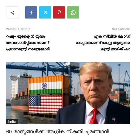
Previous article
Next article
റഷ്യ- യുക്രൈൻ യുദ്ധം
ഏക സിവിൽ കോഡ്
അവസാനിപ്പിക്കണമെന്ന്
നടപ്പാക്കുമെന്ന് കേന്ദ്ര ആഭ്യന്തര
പ്രധാനമന്ത്രി നരേന്ദ്രമോദി
മന്ത്രി അമിത് ഷാ
India
60 രാജ്യങ്ങൾക്ക് അധിക നികുതി ചുമത്താൻ