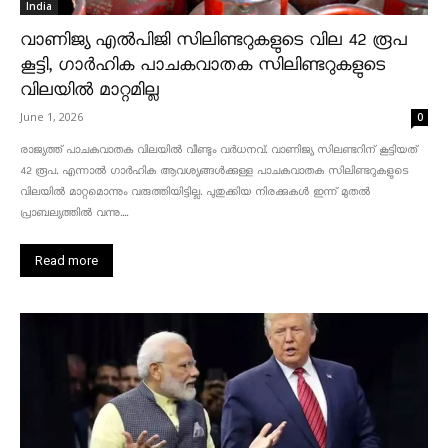
India
വാണിജ്യ എൽപിജി സിലിണ്ടറുകളുടെ വില 42 രൂപ
കൂട്ടി, ഗാർഹിക പാചകവാതക സിലിണ്ടറുകളുടെ
വിലയിൽ മാറ്റമില്ല
June 1, 2026
0
രാജ്യത്ത് പാചകവാതക വിലയിൽ വീണ്ടും വർധനവ്. വാണിജ്യ സിലണ്ടറിന് കൂട്ടിയത്
42 രൂപ. എന്നാൽ ഗാർഹിക ആവശ്യങ്ങൾക്കുള്ള പാചകവാതക സിലിണ്ടറുകളുടെ
വിലയിൽ മാറ്റമൊന്നും വരുത്തിയിട്ടില്ല. പുതുക്കിയ നിരക്കുകൾ ഇന്ന് മുതൽ
പ്രാബല്യത്തിൽ വന്നു....
Read more