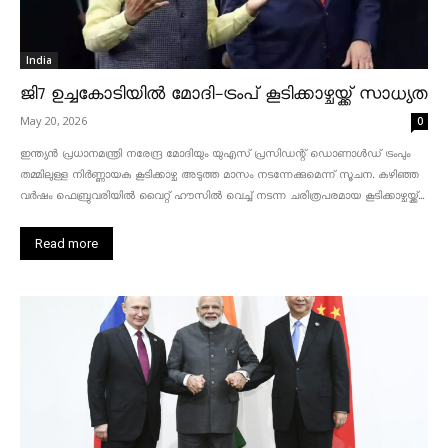
India
ജി7 ഉച്ചകോടിയിൽ മോദി-ട്രംപ് കൂടിക്കാഴ്ചയ്ക്ക് സാധ്യത
May 20, 2026
0
ഇന്ത്യൻ പ്രധാനമന്ത്രി നരേന്ദ്ര മോദിയും യുഎസ് പ്രസിഡന്റ് ഡൊണാൾഡ് ട്രംപും
തമ്മിലുള്ള നിർണ്ണായക കൂടിക്കാഴ്ച അടുത്ത മാസം നടന്നേക്കുമെന്ന് സൂചന. കഴിഞ്ഞ
വർഷം ഫെബ്രുവരിയിൽ വൈറ്റ് ഹൗസിൽ വെച്ച് നടന്ന ചരിത്രപരമായ കൂടിക്കാഴ്ചയ്ക്ക്...
Read more