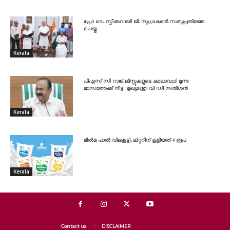
പ്രോ ടെം സ്പീക്കറായി ജി. സുധാകരൻ സത്യപ്രതിജ്ഞ
ചെയ്തു
Kerala
പിഎസ് സി റാങ്ക് ലിസ്റ്റുകളുടെ കാലാവധി മൂന്നു
മാസത്തേക്ക് നീട്ടി: മുഖ്യമന്ത്രി വി ഡി സതീശൻ
Kerala
മിൽമ പാൽ വിലകൂട്ടി; ലിറ്ററിന് കൂട്ടിയത് 4 രൂപ
Kerala
Contact us
DISCLAIMER