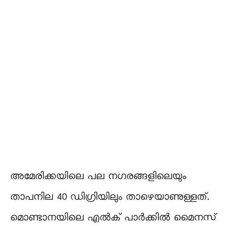
അമേരിക്കയിലെ പല നഗരങ്ങളിലെയും
താപനില 40 ഡിഗ്രിയിലും താഴെയാണുള്ളത്.
മൊണ്ടാനയിലെ എൽക് പാർക്കിൽ മൈനസ്