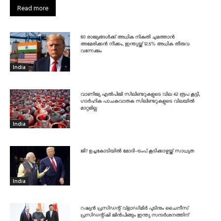
Read more
60 രാജ്യങ്ങൾക്ക് അധിക നികുതി ചുമത്താൻ
അമേരിക്കൻ നീക്കം, ഇന്ത്യയ്ക്ക് 12.5% അധിക തീരുവ
വന്നേക്കും
India
വാണിജ്യ എൽപിജി സിലിണ്ടറുകളുടെ വില 42 രൂപ കൂട്ടി,
ഗാർഹിക പാചകവാതക സിലിണ്ടറുകളുടെ വിലയിൽ
മാറ്റമില്ല
India
ജി7 ഉച്ചകോടിയിൽ മോദി-ട്രംപ് കൂടിക്കാഴ്ചയ്ക്ക് സാധ്യത
India
റഷ്യൻ പ്രസിഡന്റ് വ്‌ളാഡിമിർ പുടിനും ചൈനീസ്
പ്രസിഡന്റ്ഷി ജിൻപിങ്ങും ഇന്ത്യ സന്ദർശനത്തിന്