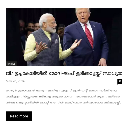
India
ജി7 ഉച്ചകോടിയിൽ മോദി-ട്രംപ് കൂടിക്കാഴ്ചയ്ക്ക് സാധ്യത
May 20, 2026
0
ഇന്ത്യൻ പ്രധാനമന്ത്രി നരേന്ദ്ര മോദിയും യുഎസ് പ്രസിഡന്റ് ഡൊണാൾഡ് ട്രംപും
തമ്മിലുള്ള നിർണ്ണായക കൂടിക്കാഴ്ച അടുത്ത മാസം നടന്നേക്കുമെന്ന് സൂചന. കഴിഞ്ഞ
വർഷം ഫെബ്രുവരിയിൽ വൈറ്റ് ഹൗസിൽ വെച്ച് നടന്ന ചരിത്രപരമായ കൂടിക്കാഴ്ചയ്ക്ക്...
Read more