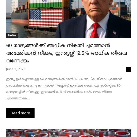
India
60 രാജ്യങ്ങൾക്ക് അധിക നികുതി ചുമത്താൻ
അമേരിക്കൻ നീക്കം, ഇന്ത്യയ്ക്ക് 12.5% അധിക തീരുവ
വന്നേക്കും
June 3, 2026
0
ഇന്ത്യ ഉൾപ്പെടെയുള്ള 54 രാജ്യങ്ങൾക്ക് മേൽ 12.5% അധിക തീരുവ ചുമത്താൻ
അമേരിക്ക തയ്യാറെടുക്കുന്നതായി റിപ്പോർട്ട്. ഇന്ത്യയും ചൈനയും ഉൾപ്പെടെ 60
രാജ്യങ്ങളിൽ നിന്നുള്ള ഇറക്കുമതികൾക്ക് അമേരിക്ക 12.5% ​​വരെ തീരുവ
ചുമത്തിയേക്കും....
Read more