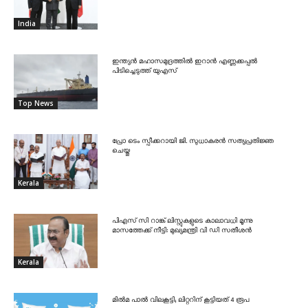
India
ഇന്ത്യൻ മഹാസമുദ്രത്തിൽ ഇറാൻ എണ്ണക്കപ്പൽ
പിടിച്ചെടുത്ത് യുഎസ്
Top News
പ്രോ ടെം സ്പീക്കറായി ജി. സുധാകരൻ സത്യപ്രതിജ്ഞ
ചെയ്തു
Kerala
പിഎസ് സി റാങ്ക് ലിസ്റ്റുകളുടെ കാലാവധി മൂന്നു
മാസത്തേക്ക് നീട്ടി: മുഖ്യമന്ത്രി വി ഡി സതീശൻ
Kerala
മിൽമ പാൽ വിലകൂട്ടി; ലിറ്ററിന് കൂട്ടിയത് 4 രൂപ