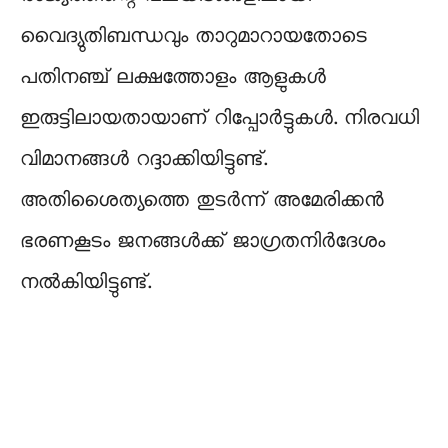
വൈദ്യുതിബന്ധവും താറുമാറായതോടെ
പതിനഞ്ച് ലക്ഷത്തോളം ആളുകൾ
ഇരുട്ടിലായതായാണ് റിപ്പോർട്ടുകൾ. നിരവധി
വിമാനങ്ങൾ റദ്ദാക്കിയിട്ടുണ്ട്.
അതിശൈത്യത്തെ തുടർന്ന് അമേരിക്കൻ
ഭരണകൂടം ജനങ്ങൾക്ക്‌ ജാഗ്രതനിർദേശം
നൽകിയിട്ടുണ്ട്.