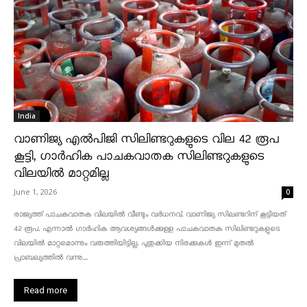
India
വാണിജ്യ എൽപിജി സിലിണ്ടറുകളുടെ വില 42 രൂപ
കൂട്ടി, ഗാർഹിക പാചകവാതക സിലിണ്ടറുകളുടെ
വിലയിൽ മാറ്റമില്ല
June 1, 2026
0
രാജ്യത്ത് പാചകവാതക വിലയിൽ വീണ്ടും വർധനവ്. വാണിജ്യ സിലണ്ടറിന് കൂട്ടിയത്
42 രൂപ. എന്നാൽ ഗാർഹിക ആവശ്യങ്ങൾക്കുള്ള പാചകവാതക സിലിണ്ടറുകളുടെ
വിലയിൽ മാറ്റമൊന്നും വരുത്തിയിട്ടില്ല. പുതുക്കിയ നിരക്കുകൾ ഇന്ന് മുതൽ
പ്രാബല്യത്തിൽ വന്നു....
Read more