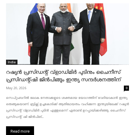
India
റഷ്യൻ പ്രസിഡന്റ് വ്‌ളാഡിമിർ പുടിനും ചൈനീസ്
പ്രസിഡന്റ്ഷി ജിൻപിങ്ങും ഇന്ത്യ സന്ദർശനത്തിന്
May 20, 2026
0
സെപ്റ്റംബറിൽ ലോക നേതാക്കളുടെ ശക്തമായ യോഗത്തിന് വേദിയാകാൻ ഇന്ത്യ
ഒരുങ്ങുകയാണ്. ബ്രിക്സ് ഉച്ചകോടിക്ക് ആതിഥേയത്വം വഹിക്കുന്ന ഇന്ത്യയിലേക്ക് റഷ്യൻ
പ്രസിഡന്റ് വ്‌ളാഡിമിർ പുടിൻ എത്തുമെന്ന് ഏതാണ്ട് ഉറപ്പായിക്കഴിഞ്ഞു. ചൈനീസ്
പ്രസിഡന്റ് ഷി ജിൻപിങ്...
Read more