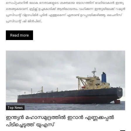
സെപ്റ്റംബറിൽ ലോക നേതാക്കളുടെ ശക്തമായ യോഗത്തിന് വേദിയാകാൻ ഇന്ത്യ
ഒരുങ്ങുകയാണ്. ബ്രിക്സ് ഉച്ചകോടിക്ക് ആതിഥേയത്വം വഹിക്കുന്ന ഇന്ത്യയിലേക്ക് റഷ്യൻ
പ്രസിഡന്റ് വ്‌ളാഡിമിർ പുടിൻ എത്തുമെന്ന് ഏതാണ്ട് ഉറപ്പായിക്കഴിഞ്ഞു. ചൈനീസ്
പ്രസിഡന്റ് ഷി ജിൻപിങ്...
Read more
Top News
ഇന്ത്യൻ മഹാസമുദ്രത്തിൽ ഇറാൻ എണ്ണക്കപ്പൽ
പിടിച്ചെടുത്ത് യുഎസ്