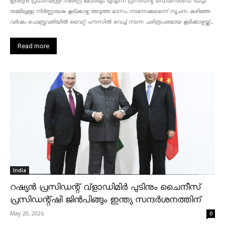
ഇന്ത്യൻ പ്രധാനമന്ത്രി നരേന്ദ്ര മോദിയും യുഎസ് പ്രസിഡന്റ് ഡൊണാൾഡ് ട്രംപും
തമ്മിലുള്ള നിർണ്ണായക കൂടിക്കാഴ്ച അടുത്ത മാസം നടന്നേക്കുമെന്ന് സൂചന. കഴിഞ്ഞ
വർഷം ഫെബ്രുവരിയിൽ വൈറ്റ് ഹൗസിൽ വെച്ച് നടന്ന ചരിത്രപരമായ കൂടിക്കാഴ്ചയ്ക്ക്...
Read more
India
റഷ്യൻ പ്രസിഡന്റ് വ്‌ളാഡിമിർ പുടിനും ചൈനീസ്
പ്രസിഡന്റ്ഷി ജിൻപിങ്ങും ഇന്ത്യ സന്ദർശനത്തിന്
May 20, 2026
0