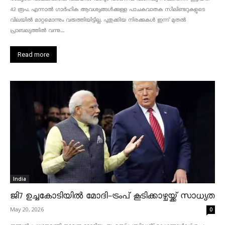
42 രൂപ. എന്നാൽ ഗാർഹിക ആവശ്യങ്ങൾക്കുള്ള പാചകവാതക സിലിണ്ടറുകളുടെ
വിലയിൽ മാറ്റമൊന്നും വരുത്തിയിട്ടില്ല. പുതുക്കിയ നിരക്കുകൾ ഇന്ന് മുതൽ
പ്രാബല്യത്തിൽ വന്നു....
Read more
India
ജി7 ഉച്ചകോടിയിൽ മോദി-ട്രംപ് കൂടിക്കാഴ്ചയ്ക്ക് സാധ്യത
May 20, 2026
0