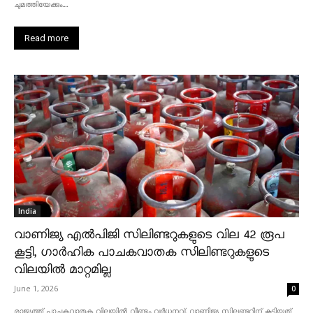
ചുമത്തിയേക്കും....
Read more
India
വാണിജ്യ എൽപിജി സിലിണ്ടറുകളുടെ വില 42 രൂപ
കൂട്ടി, ഗാർഹിക പാചകവാതക സിലിണ്ടറുകളുടെ
വിലയിൽ മാറ്റമില്ല
June 1, 2026
0
രാജ്യത്ത് പാചകവാതക വിലയിൽ വീണ്ടും വർധനവ്. വാണിജ്യ സിലണ്ടറിന് കൂട്ടിയത്