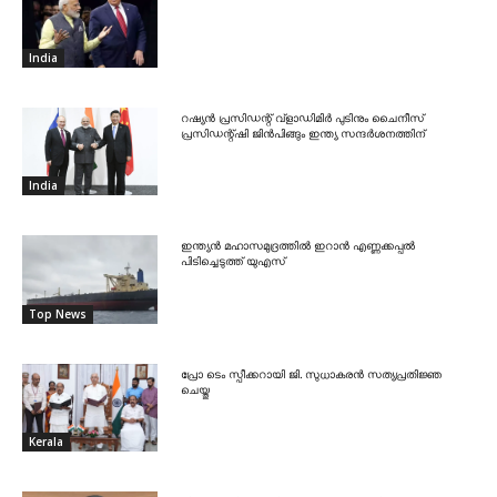
India
റഷ്യൻ പ്രസിഡന്റ് വ്‌ളാഡിമിർ പുടിനും ചൈനീസ്
പ്രസിഡന്റ്ഷി ജിൻപിങ്ങും ഇന്ത്യ സന്ദർശനത്തിന്
India
ഇന്ത്യൻ മഹാസമുദ്രത്തിൽ ഇറാൻ എണ്ണക്കപ്പൽ
പിടിച്ചെടുത്ത് യുഎസ്
Top News
പ്രോ ടെം സ്പീക്കറായി ജി. സുധാകരൻ സത്യപ്രതിജ്ഞ
ചെയ്തു
Kerala