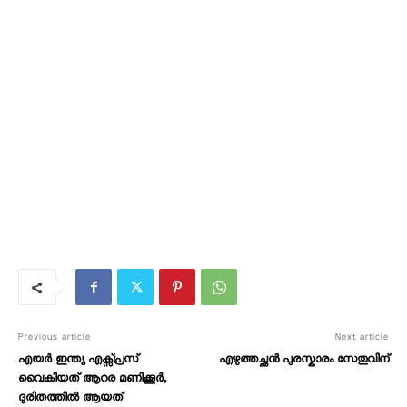
Previous article
Next article
എയര്‍ ഇന്ത്യ എക്സ്പ്രസ്
എഴുത്തച്ഛൻ പുരസ്കാരം സേതുവിന്
വൈകിയത് ആറര മണിക്കൂര്‍,
ദുരിതത്തിൽ ആയത്