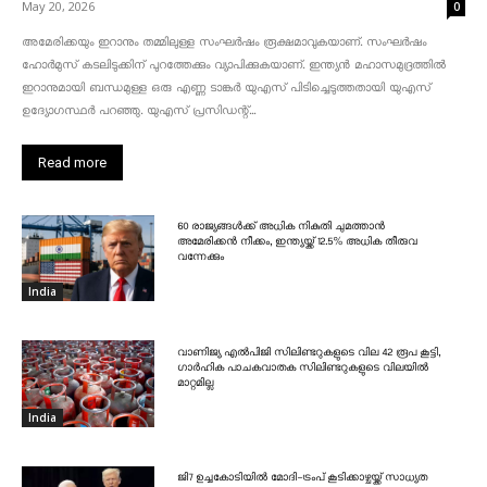
May 20, 2026
0
അമേരിക്കയും ഇറാനും തമ്മിലുള്ള സംഘർഷം രൂക്ഷമാവുകയാണ്. സംഘർഷം
ഹോർമുസ് കടലിടുക്കിന് പുറത്തേക്കും വ്യാപിക്കുകയാണ്. ഇന്ത്യൻ മഹാസമുദ്രത്തിൽ
ഇറാനുമായി ബന്ധമുള്ള ഒരു എണ്ണ ടാങ്കർ യുഎസ് പിടിച്ചെടുത്തതായി യുഎസ്
ഉദ്യോഗസ്ഥർ പറഞ്ഞു. യുഎസ് പ്രസിഡന്റ്...
Read more
60 രാജ്യങ്ങൾക്ക് അധിക നികുതി ചുമത്താൻ
അമേരിക്കൻ നീക്കം, ഇന്ത്യയ്ക്ക് 12.5% അധിക തീരുവ
വന്നേക്കും
India
വാണിജ്യ എൽപിജി സിലിണ്ടറുകളുടെ വില 42 രൂപ കൂട്ടി,
ഗാർഹിക പാചകവാതക സിലിണ്ടറുകളുടെ വിലയിൽ
മാറ്റമില്ല
India
ജി7 ഉച്ചകോടിയിൽ മോദി-ട്രംപ് കൂടിക്കാഴ്ചയ്ക്ക് സാധ്യത