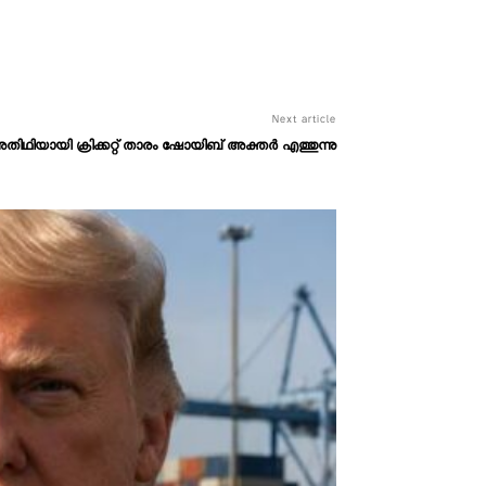
Next article
ിഥിയായി ക്രിക്കറ്റ് താരം ഷോയിബ് അക്തർ എത്തുന്നു