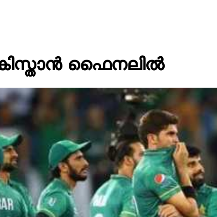
: പാകിസ്താൻ ഫൈനലിൽ