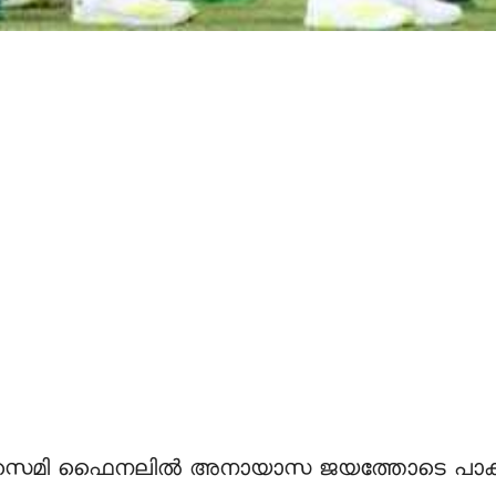
പിന്റെ സെമി ഫൈനലിൽ അനായാസ ജയത്തോടെ പ