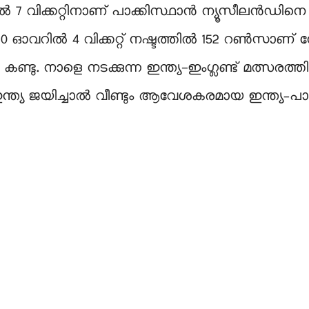
വിക്കറ്റിനാണ് പാക്കിസ്ഥാൻ ന്യൂസീലൻഡിനെ തോ
20 ഓവറിൽ 4 വിക്കറ്റ് നഷ്ടത്തിൽ 152 റൺസാണ് നേട
 കണ്ടു. നാളെ നടക്കുന്ന ഇന്ത്യ-ഇംഗ്ലണ്ട് മത്
ഇന്ത്യ ജയിച്ചാൽ വീണ്ടും ആവേശകരമായ ഇന്ത്യ–പ