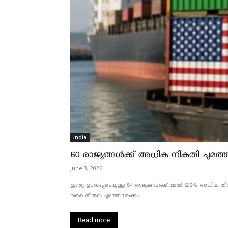
India
60 രാജ്യങ്ങൾക്ക് അധിക നികുതി ചുമത്താ
June 3, 2026
ഇന്ത്യ ഉൾപ്പെടെയുള്ള 54 രാജ്യങ്ങൾക്ക് മേൽ 12.5% അധിക തീരു
വരെ തീരുവ ചുമത്തിയേക്കും....
Read more