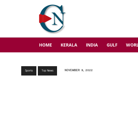
HOME
KERALA
INDIA
GULF
WOR
NOVEMBER 9, 2022
Sports
Top News