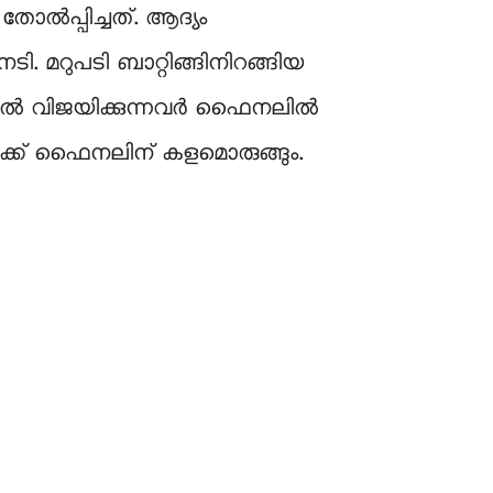
ൽപ്പിച്ചത്. ആദ്യം
ി. മറുപടി ബാറ്റിങ്ങിനിറങ്ങിയ
സരത്തിൽ വിജയിക്കുന്നവർ ഫൈനലിൽ
ാക്ക് ഫൈനലിന് കളമൊരുങ്ങും.