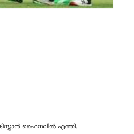
ാകിസ്താൻ ഫൈനലിൽ എത്തി.