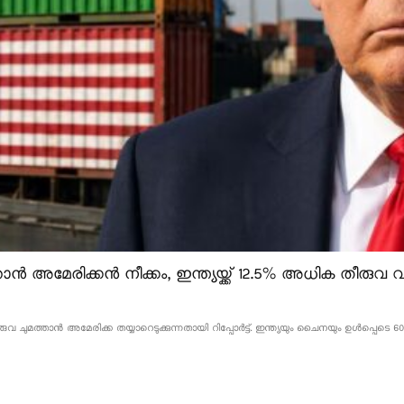
ൻ അമേരിക്കൻ നീക്കം, ഇന്ത്യയ്ക്ക് 12.5% അധിക തീരുവ വന
വ ചുമത്താൻ അമേരിക്ക തയ്യാറെടുക്കുന്നതായി റിപ്പോർട്ട്. ഇന്ത്യയും ചൈനയും ഉൾപ്പെടെ 60 ര