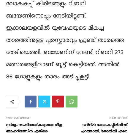
ലോകകപ്പ് കിരീടങ്ങളും റിബറി
ബയേണിനൊപ്പം നേടിയിട്ടുണ്ട്.
ഇക്കാലയളവിൽ യുവേഫയുടെ മികച്ച
താരത്തിനുള്ള പുരസ്കാരവും ഫ്രഞ്ച് താരത്തെ
തേടിയെത്തി. ബയേണിന് വേണ്ടി റിബറി 273
മത്സരങ്ങളിലാണ് ബൂട്ട് കെട്ടിയത്. അതിൽ
86 ഗോളുകളും താരം അടിച്ചുകൂട്ടി.
Previous article
Next article
നടിയും സംവിധായികയുമായ ഗീതു
ട്വന്‍റി20 ലോകകപ്പിൽനിന്ന്
മോഹൻദാസിന് എതിരെ
പുറത്തായി, ‘തോൽവി ഏറെ