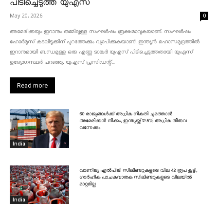
പിടിച്ചെടുത്ത് യുഎസ്
May 20, 2026
0
അമേരിക്കയും ഇറാനും തമ്മിലുള്ള സംഘർഷം രൂക്ഷമാവുകയാണ്. സംഘർഷം
ഹോർമുസ് കടലിടുക്കിന് പുറത്തേക്കും വ്യാപിക്കുകയാണ്. ഇന്ത്യൻ മഹാസമുദ്രത്തിൽ
ഇറാനുമായി ബന്ധമുള്ള ഒരു എണ്ണ ടാങ്കർ യുഎസ് പിടിച്ചെടുത്തതായി യുഎസ്
ഉദ്യോഗസ്ഥർ പറഞ്ഞു. യുഎസ് പ്രസിഡന്റ്...
Read more
60 രാജ്യങ്ങൾക്ക് അധിക നികുതി ചുമത്താൻ
അമേരിക്കൻ നീക്കം, ഇന്ത്യയ്ക്ക് 12.5% അധിക തീരുവ
വന്നേക്കും
India
വാണിജ്യ എൽപിജി സിലിണ്ടറുകളുടെ വില 42 രൂപ കൂട്ടി,
ഗാർഹിക പാചകവാതക സിലിണ്ടറുകളുടെ വിലയിൽ
മാറ്റമില്ല
India