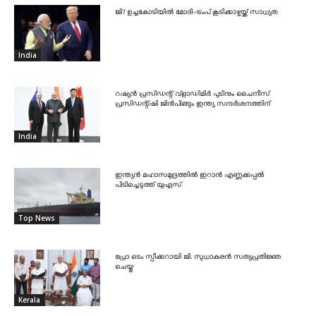
ജി7 ഉച്ചകോടിയിൽ മോദി-ട്രംപ് കൂടിക്കാഴ്ചയ്ക്ക് സാധ്യത
India
റഷ്യൻ പ്രസിഡന്റ് വ്‌ളാഡിമിർ പുടിനും ചൈനീസ്
പ്രസിഡന്റ്ഷി ജിൻപിങ്ങും ഇന്ത്യ സന്ദർശനത്തിന്
India
ഇന്ത്യൻ മഹാസമുദ്രത്തിൽ ഇറാൻ എണ്ണക്കപ്പൽ
പിടിച്ചെടുത്ത് യുഎസ്
Top News
പ്രോ ടെം സ്പീക്കറായി ജി. സുധാകരൻ സത്യപ്രതിജ്ഞ
ചെയ്തു
Kerala