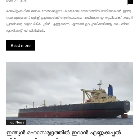
May 20, 2026
0
സെപ്റ്റംബറിൽ ലോക നേതാക്കളുടെ ശക്തമായ യോഗത്തിന് വേദിയാകാൻ ഇന്ത്യ
ഒരുങ്ങുകയാണ്. ബ്രിക്സ് ഉച്ചകോടിക്ക് ആതിഥേയത്വം വഹിക്കുന്ന ഇന്ത്യയിലേക്ക് റഷ്യൻ
പ്രസിഡന്റ് വ്‌ളാഡിമിർ പുടിൻ എത്തുമെന്ന് ഏതാണ്ട് ഉറപ്പായിക്കഴിഞ്ഞു. ചൈനീസ്
പ്രസിഡന്റ് ഷി ജിൻപിങ്...
Read more
Top News
ഇന്ത്യൻ മഹാസമുദ്രത്തിൽ ഇറാൻ എണ്ണക്കപ്പൽ