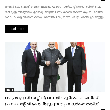
ഇന്ത്യൻ പ്രധാനമന്ത്രി നരേന്ദ്ര മോദിയും യുഎസ് പ്രസിഡന്റ് ഡൊണാൾഡ് ട്രംപും
തമ്മിലുള്ള നിർണ്ണായക കൂടിക്കാഴ്ച അടുത്ത മാസം നടന്നേക്കുമെന്ന് സൂചന. കഴിഞ്ഞ
വർഷം ഫെബ്രുവരിയിൽ വൈറ്റ് ഹൗസിൽ വെച്ച് നടന്ന ചരിത്രപരമായ കൂടിക്കാഴ്ചയ്ക്ക്...
Read more
India
റഷ്യൻ പ്രസിഡന്റ് വ്‌ളാഡിമിർ പുടിനും ചൈനീസ്
പ്രസിഡന്റ്ഷി ജിൻപിങ്ങും ഇന്ത്യ സന്ദർശനത്തിന്