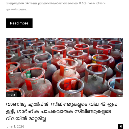
രാജ്യങ്ങളിൽ നിന്നുള്ള ഇറക്കുമതികൾക്ക് അമേരിക്ക 12.5% ​​വരെ തീരുവ
ചുമത്തിയേക്കും....
Read more
India
വാണിജ്യ എൽപിജി സിലിണ്ടറുകളുടെ വില 42 രൂപ
കൂട്ടി, ഗാർഹിക പാചകവാതക സിലിണ്ടറുകളുടെ
വിലയിൽ മാറ്റമില്ല
June 1, 2026
0