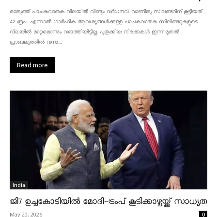
രാജ്യത്ത് പാചകവാതക വിലയിൽ വീണ്ടും വർധനവ്. വാണിജ്യ സിലണ്ടറിന് കൂട്ടിയത്
42 രൂപ. എന്നാൽ ഗാർഹിക ആവശ്യങ്ങൾക്കുള്ള പാചകവാതക സിലിണ്ടറുകളുടെ
വിലയിൽ മാറ്റമൊന്നും വരുത്തിയിട്ടില്ല. പുതുക്കിയ നിരക്കുകൾ ഇന്ന് മുതൽ
പ്രാബല്യത്തിൽ വന്നു....
Read more
India
ജി7 ഉച്ചകോടിയിൽ മോദി-ട്രംപ് കൂടിക്കാഴ്ചയ്ക്ക് സാധ്യത
May 20, 2026
0