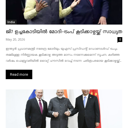
India
ജി7 ഉച്ചകോടിയിൽ മോദി-ട്രംപ് കൂടിക്കാഴ്ചയ്ക്ക് സാധ്യത
May 20, 2026
0
ഇന്ത്യൻ പ്രധാനമന്ത്രി നരേന്ദ്ര മോദിയും യുഎസ് പ്രസിഡന്റ് ഡൊണാൾഡ് ട്രംപും
തമ്മിലുള്ള നിർണ്ണായക കൂടിക്കാഴ്ച അടുത്ത മാസം നടന്നേക്കുമെന്ന് സൂചന. കഴിഞ്ഞ
വർഷം ഫെബ്രുവരിയിൽ വൈറ്റ് ഹൗസിൽ വെച്ച് നടന്ന ചരിത്രപരമായ കൂടിക്കാഴ്ചയ്ക്ക്...
Read more