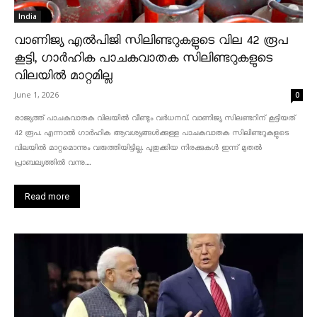
India
വാണിജ്യ എൽപിജി സിലിണ്ടറുകളുടെ വില 42 രൂപ
കൂട്ടി, ഗാർഹിക പാചകവാതക സിലിണ്ടറുകളുടെ
വിലയിൽ മാറ്റമില്ല
June 1, 2026
0
രാജ്യത്ത് പാചകവാതക വിലയിൽ വീണ്ടും വർധനവ്. വാണിജ്യ സിലണ്ടറിന് കൂട്ടിയത്
42 രൂപ. എന്നാൽ ഗാർഹിക ആവശ്യങ്ങൾക്കുള്ള പാചകവാതക സിലിണ്ടറുകളുടെ
വിലയിൽ മാറ്റമൊന്നും വരുത്തിയിട്ടില്ല. പുതുക്കിയ നിരക്കുകൾ ഇന്ന് മുതൽ
പ്രാബല്യത്തിൽ വന്നു....
Read more