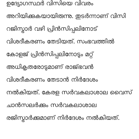
ഉദ്യോഗസ്ഥർ വിസിയെ വിവരം
അറിയിക്കുകയായിരുന്നു. തുടർന്നാണ് വിസി
റജിസ്ട്രാർ വഴി പ്രിൻസിപ്പലിനോട്
വിശദീകരണം തേടിയത്. സംഭവത്തിൽ
കോളജ് പ്രിൻസിപ്പലിനോടും മറ്റ്
അധികൃതരോടുമാണ് രാജ്ഭവൻ
വിശദീകരണം തേടാൻ നിർദേശം
നൽകിയത്. കേരള സർവകലാശാല വൈസ്
ചാൻസലർക്കും സർവകലാശാല
രജിസ്ട്രാർക്കുമാണ് നിർദേശം നൽകിയത്.