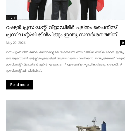
India
റഷ്യൻ പ്രസിഡന്റ് വ്‌ളാഡിമിർ പുടിനും ചൈനീസ്
പ്രസിഡന്റ്ഷി ജിൻപിങ്ങും ഇന്ത്യ സന്ദർശനത്തിന്
May 20, 2026
0
സെപ്റ്റംബറിൽ ലോക നേതാക്കളുടെ ശക്തമായ യോഗത്തിന് വേദിയാകാൻ ഇന്ത്യ
ഒരുങ്ങുകയാണ്. ബ്രിക്സ് ഉച്ചകോടിക്ക് ആതിഥേയത്വം വഹിക്കുന്ന ഇന്ത്യയിലേക്ക് റഷ്യൻ
പ്രസിഡന്റ് വ്‌ളാഡിമിർ പുടിൻ എത്തുമെന്ന് ഏതാണ്ട് ഉറപ്പായിക്കഴിഞ്ഞു. ചൈനീസ്
പ്രസിഡന്റ് ഷി ജിൻപിങ്...
Read more