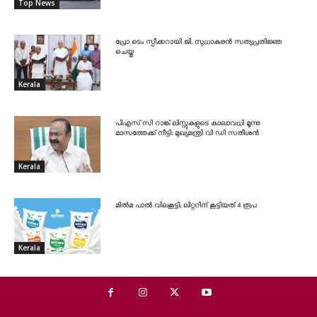
Top News
പ്രോ ടെം സ്പീക്കറായി ജി. സുധാകരൻ സത്യപ്രതിജ്ഞ
ചെയ്തു
Kerala
പിഎസ് സി റാങ്ക് ലിസ്റ്റുകളുടെ കാലാവധി മൂന്നു
മാസത്തേക്ക് നീട്ടി: മുഖ്യമന്ത്രി വി ഡി സതീശൻ
Kerala
മിൽമ പാൽ വിലകൂട്ടി; ലിറ്ററിന് കൂട്ടിയത് 4 രൂപ
Kerala