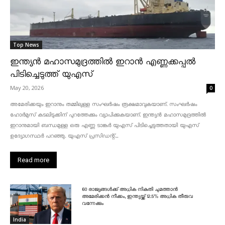
Top News
ഇന്ത്യൻ മഹാസമുദ്രത്തിൽ ഇറാൻ എണ്ണക്കപ്പൽ
പിടിച്ചെടുത്ത് യുഎസ്
May 20, 2026
0
അമേരിക്കയും ഇറാനും തമ്മിലുള്ള സംഘർഷം രൂക്ഷമാവുകയാണ്. സംഘർഷം
ഹോർമുസ് കടലിടുക്കിന് പുറത്തേക്കും വ്യാപിക്കുകയാണ്. ഇന്ത്യൻ മഹാസമുദ്രത്തിൽ
ഇറാനുമായി ബന്ധമുള്ള ഒരു എണ്ണ ടാങ്കർ യുഎസ് പിടിച്ചെടുത്തതായി യുഎസ്
ഉദ്യോഗസ്ഥർ പറഞ്ഞു. യുഎസ് പ്രസിഡന്റ്...
Read more
60 രാജ്യങ്ങൾക്ക് അധിക നികുതി ചുമത്താൻ
അമേരിക്കൻ നീക്കം, ഇന്ത്യയ്ക്ക് 12.5% അധിക തീരുവ
വന്നേക്കും
India