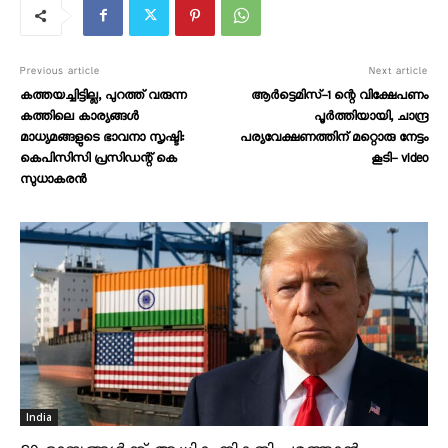
Previous article
Next article
കത്തയച്ചിട്ടില്ല, പുറത്ത് വരുന്ന
ആർട്ടെമിസ്-1 ന്റെ വിക്ഷേപണം
കത്തിലെ കാര്യങ്ങള്‍
പൂർത്തിയായി, ചാന്ദ്ര
മാധ്യമങ്ങളുടെ ഭാവനാ സൃഷ്ടി:
പര്യവേക്ഷണത്തിന് മറ്റൊരു നേട്ടം
കെപിസിസി പ്രസിഡന്റ് കെ
കൂടി- video
സുധാകരന്‍
India