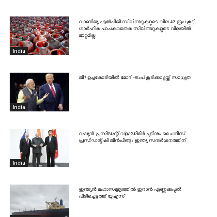
വാണിജ്യ എൽപിജി സിലിണ്ടറുകളുടെ വില 42 രൂപ കൂട്ടി,
ഗാർഹിക പാചകവാതക സിലിണ്ടറുകളുടെ വിലയിൽ
മാറ്റമില്ല
India
ജി7 ഉച്ചകോടിയിൽ മോദി-ട്രംപ് കൂടിക്കാഴ്ചയ്ക്ക് സാധ്യത
India
റഷ്യൻ പ്രസിഡന്റ് വ്‌ളാഡിമിർ പുടിനും ചൈനീസ്
പ്രസിഡന്റ്ഷി ജിൻപിങ്ങും ഇന്ത്യ സന്ദർശനത്തിന്
India
ഇന്ത്യൻ മഹാസമുദ്രത്തിൽ ഇറാൻ എണ്ണക്കപ്പൽ
പിടിച്ചെടുത്ത് യുഎസ്