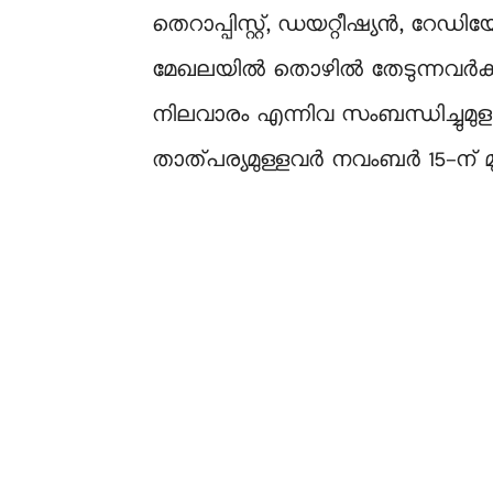
തെറാപ്പിസ്റ്റ്, ഡയറ്റീഷ്യന്‍, റേഡിയോ
മേഖലയിൽ തൊഴിൽ തേടുന്നവർക്ക് 
നിലവാരം എന്നിവ സംബന്ധിച്ചുമുളള വ
താത്പര്യമുള്ളവർ നവംബര്‍ 15-ന് മ