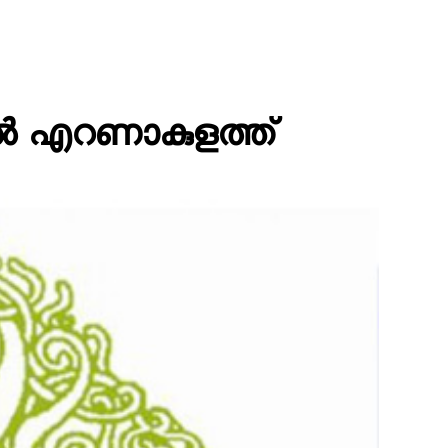
്‍ എറണാകുളത്ത്