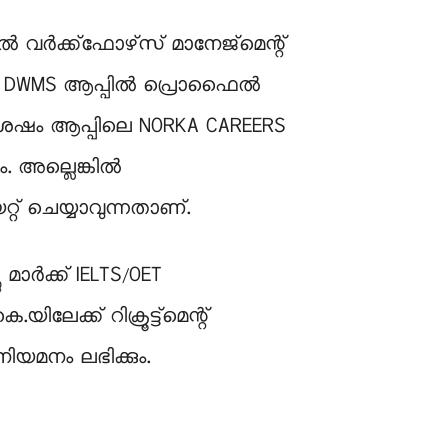
്‍ വര്‍ക്ക്‌ഫോഴ്‌സ് മാനേജ്‌മെന്റ്
ണം. DWMS ആപ്പില്‍ പ്രൊഫൈല്‍
നുശേഷം ആപ്പിലെ NORKA CAREERS
. അല്ലെങ്കില്‍
റ്റ് ചെയ്യാവുന്നതാണ്.
ാർക്ക് IELTS/OET
ിലേക്ക് റിക്രൂട്ട്മെന്റ്
ിയമനം ലഭിക്കും.