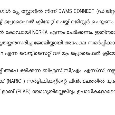
ള്‍ പ്ലേ സ്റ്റോറില്‍ നിന്ന് DWMS CONNECT (ഡിജിറ്റല
 പ്രൊഫൈല്‍ ക്രിയേറ്റ് ചെയ്ത് റജിസ്റ്റര്‍ ചെയ്യ
 റഫറല്‍ കോഡായി NORKA എന്നും ചേര്‍ക്കണം. ഇതി
യതയ്ക്കനുസരിച്ച ജോലിയ്ക്കായി അപേക്ഷ സമര്‍പ്പിക്കാം
ov.in എന്ന വെബ്ബ്‌സൈറ്റ് വഴിയും പ്രൊഫൈല്‍ ക്രിയേ
 അപേ ക്ഷിക്കുന്ന ബിഎസ്.സി/എം. എസ്.സി നഴ്സു മ
് (NARIC ) സർട്ടിഫിക്കറ്റിന്റെ പിൻബലത്തിൽ യു.കെ.യ
്ളാബ് (PLAB) യോഗ്യയില്ലെങ്കിലും ഉപാധികളോടെന