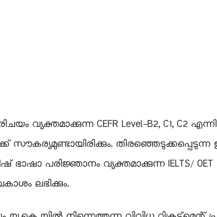
ചയം വ്യക്തമാക്കുന്ന CEFR Level-B2, C1, C2 എ
ൗകര്യമുണ്ടായിരിക്കും. തിരഞ്ഞെടുക്കപ്പെടുന്ന
് ഭാഷാ പരിജ്ഞാനം വ്യക്തമാക്കുന്ന IELTS/ OE
കാശം ലഭിക്കും.
മായും യു.കെ യിൽ നിന്നെത്തുന്ന വിവിധ റിക്രൂട്ട്‌മെന്റ