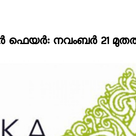
ർ ഫെയർ: നവംബര്‍ 21 മുതല