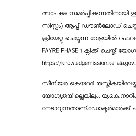
അപേക്ഷ സമര്‍പ്പിക്കുന്നതിനായി ഗൂഗി
സിസ്റ്റം) ആപ്പ് ഡൗണ്‍ലോഡ് ചെയ്ത്
ക്രിയേറ്റു ചെയ്യുന്ന വേളയില്‍
FAYRE PHASE 1 ക്ലിക്ക് ചെയ്ത് യോഗ്
https://knowledgemission.kerala.g
സീനിയർ കെയറർ തസ്തികയിലേയ്ക്ക്
യോഗ്യതയില്ലെങ്കിലും, യു.കെ.നാറിക്ക
നേടാവുന്നതാണ്.ഡോക്ടർമാർക്ക് പ