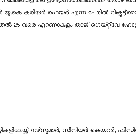
ീ മേഖലകളിലെ ഉദ്യോഗാർത്ഥികൾക്ക് തൊഴിലവസര
തിൽ യു.കെ കരിയർ ഫെയർ എന്ന പേരിൽ റിക്രൂട്ട്മെന്റ് 
ുതല്‍ 25 വരെ എറണാകുളം താജ് ഗെയ്റ്റ്‌വേ ഹോട്
കളിലേയ്ക്ക് നഴ്‌സുമാര്‍, സീനിയര്‍ കെയറര്‍, ഫിസിയോത