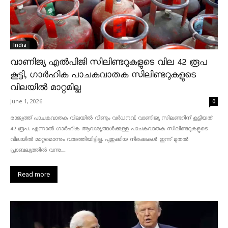
India
വാണിജ്യ എൽപിജി സിലിണ്ടറുകളുടെ വില 42 രൂപ
കൂട്ടി, ഗാർഹിക പാചകവാതക സിലിണ്ടറുകളുടെ
വിലയിൽ മാറ്റമില്ല
June 1, 2026
0
രാജ്യത്ത് പാചകവാതക വിലയിൽ വീണ്ടും വർധനവ്. വാണിജ്യ സിലണ്ടറിന് കൂട്ടിയത്
42 രൂപ. എന്നാൽ ഗാർഹിക ആവശ്യങ്ങൾക്കുള്ള പാചകവാതക സിലിണ്ടറുകളുടെ
വിലയിൽ മാറ്റമൊന്നും വരുത്തിയിട്ടില്ല. പുതുക്കിയ നിരക്കുകൾ ഇന്ന് മുതൽ
പ്രാബല്യത്തിൽ വന്നു....
Read more