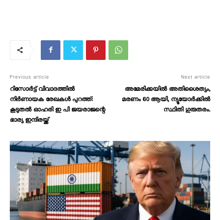
Previous article
Next article
റിസോർട്ട് വിവാദത്തിൽ
അമേരിക്കയിൽ അതിശൈത്യം,
നിർണായക രേഖകൾ പുറത്ത്:
മരണം 60 ആയി, ന്യൂയോർക്കിൽ
കൂടുതൽ ഓഹരി ഇ പി ജയരാജന്റെ
സ്ഥിതി ഗുരുതരം.
ഭാര്യ ഇന്ദിരയ്ക്ക്