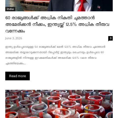
India
60 രാജ്യങ്ങൾക്ക് അധിക നികുതി ചുമത്താൻ
അമേരിക്കൻ നീക്കം, ഇന്ത്യയ്ക്ക് 12.5% അധിക തീരുവ
വന്നേക്കും
June 3, 2026
0
ഇന്ത്യ ഉൾപ്പെടെയുള്ള 54 രാജ്യങ്ങൾക്ക് മേൽ 12.5% അധിക തീരുവ ചുമത്താൻ
അമേരിക്ക തയ്യാറെടുക്കുന്നതായി റിപ്പോർട്ട്. ഇന്ത്യയും ചൈനയും ഉൾപ്പെടെ 60
രാജ്യങ്ങളിൽ നിന്നുള്ള ഇറക്കുമതികൾക്ക് അമേരിക്ക 12.5% ​​വരെ തീരുവ
ചുമത്തിയേക്കും....
Read more