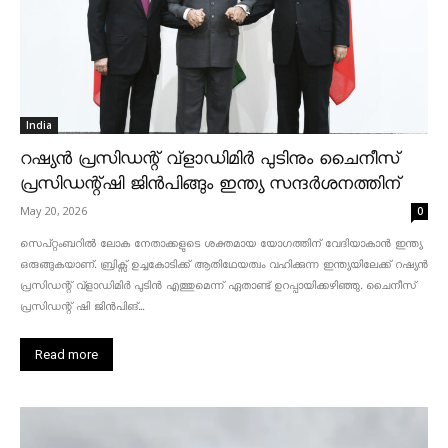
India
റഷ്യൻ പ്രസിഡന്റ് വ്‌ളാഡിമിർ പുടിനും ചൈനീസ്
പ്രസിഡന്റ്ഷി ജിൻപിങ്ങും ഇന്ത്യ സന്ദർശനത്തിന്
May 20, 2026
0
സെപ്റ്റംബറിൽ ലോക നേതാക്കളുടെ ശക്തമായ യോഗത്തിന് വേദിയാകാൻ ഇന്ത്യ
ഒരുങ്ങുകയാണ്. ബ്രിക്സ് ഉച്ചകോടിക്ക് ആതിഥേയത്വം വഹിക്കുന്ന ഇന്ത്യയിലേക്ക് റഷ്യൻ
പ്രസിഡന്റ് വ്‌ളാഡിമിർ പുടിൻ എത്തുമെന്ന് ഏതാണ്ട് ഉറപ്പായിക്കഴിഞ്ഞു. ചൈനീസ്
പ്രസിഡന്റ് ഷി ജിൻപിങ്...
Read more