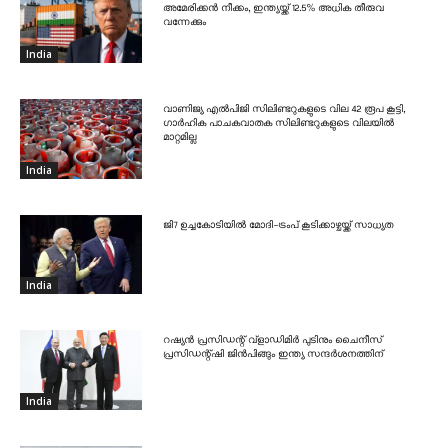
അമേരിക്കൻ നീക്കം, ഇന്ത്യയ്ക്ക് 12.5% അധിക തീരുവ
വന്നേക്കും
India
വാണിജ്യ എൽപിജി സിലിണ്ടറുകളുടെ വില 42 രൂപ കൂട്ടി,
ഗാർഹിക പാചകവാതക സിലിണ്ടറുകളുടെ വിലയിൽ
മാറ്റമില്ല
India
ജി7 ഉച്ചകോടിയിൽ മോദി-ട്രംപ് കൂടിക്കാഴ്ചയ്ക്ക് സാധ്യത
India
റഷ്യൻ പ്രസിഡന്റ് വ്‌ളാഡിമിർ പുടിനും ചൈനീസ്
പ്രസിഡന്റ്ഷി ജിൻപിങ്ങും ഇന്ത്യ സന്ദർശനത്തിന്
India