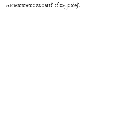
പറഞ്ഞതായാണ് റിപ്പോർട്ട്‌.