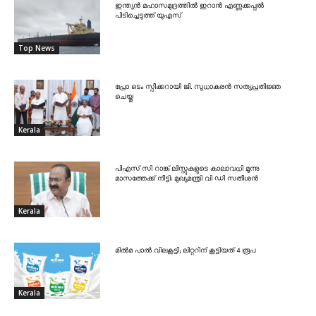
ഇന്ത്യൻ മഹാസമുദ്രത്തിൽ ഇറാൻ എണ്ണക്കപ്പൽ
പിടിച്ചെടുത്ത് യുഎസ്
Top News
പ്രോ ടെം സ്പീക്കറായി ജി. സുധാകരൻ സത്യപ്രതിജ്ഞ
ചെയ്തു
Kerala
പിഎസ് സി റാങ്ക് ലിസ്റ്റുകളുടെ കാലാവധി മൂന്നു
മാസത്തേക്ക് നീട്ടി: മുഖ്യമന്ത്രി വി ഡി സതീശൻ
Kerala
മിൽമ പാൽ വിലകൂട്ടി; ലിറ്ററിന് കൂട്ടിയത് 4 രൂപ
Kerala