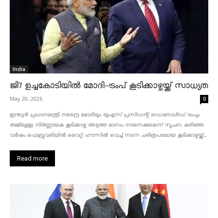
India
ജി7 ഉച്ചകോടിയിൽ മോദി-ട്രംപ് കൂടിക്കാഴ്ചയ്ക്ക് സാധ്യത
May 20, 2026
0
ഇന്ത്യൻ പ്രധാനമന്ത്രി നരേന്ദ്ര മോദിയും യുഎസ് പ്രസിഡന്റ് ഡൊണാൾഡ് ട്രംപും
തമ്മിലുള്ള നിർണ്ണായക കൂടിക്കാഴ്ച അടുത്ത മാസം നടന്നേക്കുമെന്ന് സൂചന. കഴിഞ്ഞ
വർഷം ഫെബ്രുവരിയിൽ വൈറ്റ് ഹൗസിൽ വെച്ച് നടന്ന ചരിത്രപരമായ കൂടിക്കാഴ്ചയ്ക്ക്...
Read more