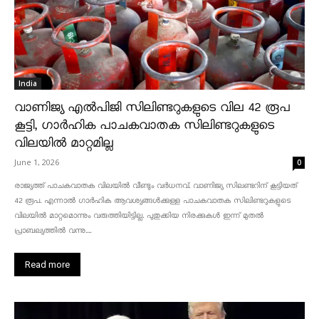
India
വാണിജ്യ എൽപിജി സിലിണ്ടറുകളുടെ വില 42 രൂപ
കൂട്ടി, ഗാർഹിക പാചകവാതക സിലിണ്ടറുകളുടെ
വിലയിൽ മാറ്റമില്ല
June 1, 2026
0
രാജ്യത്ത് പാചകവാതക വിലയിൽ വീണ്ടും വർധനവ്. വാണിജ്യ സിലണ്ടറിന് കൂട്ടിയത്
42 രൂപ. എന്നാൽ ഗാർഹിക ആവശ്യങ്ങൾക്കുള്ള പാചകവാതക സിലിണ്ടറുകളുടെ
വിലയിൽ മാറ്റമൊന്നും വരുത്തിയിട്ടില്ല. പുതുക്കിയ നിരക്കുകൾ ഇന്ന് മുതൽ
പ്രാബല്യത്തിൽ വന്നു....
Read more