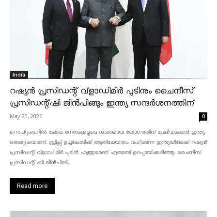
India
റഷ്യൻ പ്രസിഡന്റ് വ്‌ളാഡിമിർ പുടിനും ചൈനീസ്
പ്രസിഡന്റ്ഷി ജിൻപിങ്ങും ഇന്ത്യ സന്ദർശനത്തിന്
May 20, 2026
0
സെപ്റ്റംബറിൽ ലോക നേതാക്കളുടെ ശക്തമായ യോഗത്തിന് വേദിയാകാൻ ഇന്ത്യ
ഒരുങ്ങുകയാണ്. ബ്രിക്സ് ഉച്ചകോടിക്ക് ആതിഥേയത്വം വഹിക്കുന്ന ഇന്ത്യയിലേക്ക് റഷ്യൻ
പ്രസിഡന്റ് വ്‌ളാഡിമിർ പുടിൻ എത്തുമെന്ന് ഏതാണ്ട് ഉറപ്പായിക്കഴിഞ്ഞു. ചൈനീസ്
പ്രസിഡന്റ് ഷി ജിൻപിങ്...
Read more