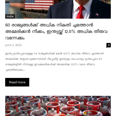
India
60 രാജ്യങ്ങൾക്ക് അധിക നികുതി ചുമത്താൻ
അമേരിക്കൻ നീക്കം, ഇന്ത്യയ്ക്ക് 12.5% അധിക തീരുവ
വന്നേക്കും
June 3, 2026
0
ഇന്ത്യ ഉൾപ്പെടെയുള്ള 54 രാജ്യങ്ങൾക്ക് മേൽ 12.5% അധിക തീരുവ ചുമത്താൻ
അമേരിക്ക തയ്യാറെടുക്കുന്നതായി റിപ്പോർട്ട്. ഇന്ത്യയും ചൈനയും ഉൾപ്പെടെ 60
രാജ്യങ്ങളിൽ നിന്നുള്ള ഇറക്കുമതികൾക്ക് അമേരിക്ക 12.5% ​​വരെ തീരുവ
ചുമത്തിയേക്കും....
Read more