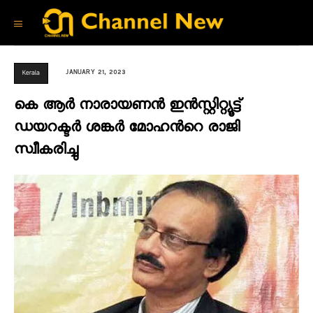
JANUARY 21, 2023
Kerala
കെ ആർ നാരായണൻ ഇൻസ്റ്റിറ്റ്യൂട്ട്
ഡയറക്ടര്‍ ശങ്കര്‍ മോഹന്‍റെ രാജി
സ്വീകരിച്ചു