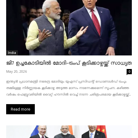
India
ജി7 ഉച്ചകോടിയിൽ മോദി-ട്രംപ് കൂടിക്കാഴ്ചയ്ക്ക് സാധ്യത
May 20, 2026
0
ഇന്ത്യൻ പ്രധാനമന്ത്രി നരേന്ദ്ര മോദിയും യുഎസ് പ്രസിഡന്റ് ഡൊണാൾഡ് ട്രംപും
തമ്മിലുള്ള നിർണ്ണായക കൂടിക്കാഴ്ച അടുത്ത മാസം നടന്നേക്കുമെന്ന് സൂചന. കഴിഞ്ഞ
വർഷം ഫെബ്രുവരിയിൽ വൈറ്റ് ഹൗസിൽ വെച്ച് നടന്ന ചരിത്രപരമായ കൂടിക്കാഴ്ചയ്ക്ക്...
Read more