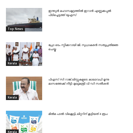
ഇന്ത്യൻ മഹാസമുദ്രത്തിൽ ഇറാൻ എണ്ണക്കപ്പൽ
പിടിച്ചെടുത്ത് യുഎസ്
Top News
പ്രോ ടെം സ്പീക്കറായി ജി. സുധാകരൻ സത്യപ്രതിജ്ഞ
ചെയ്തു
Kerala
പിഎസ് സി റാങ്ക് ലിസ്റ്റുകളുടെ കാലാവധി മൂന്നു
മാസത്തേക്ക് നീട്ടി: മുഖ്യമന്ത്രി വി ഡി സതീശൻ
Kerala
മിൽമ പാൽ വിലകൂട്ടി; ലിറ്ററിന് കൂട്ടിയത് 4 രൂപ
Kerala