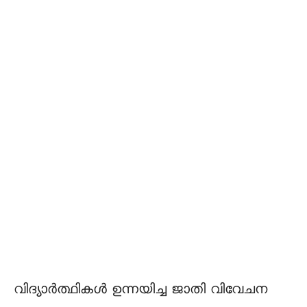
വിദ്യാർത്ഥികൾ ഉന്നയിച്ച ജാതി വിവേചന