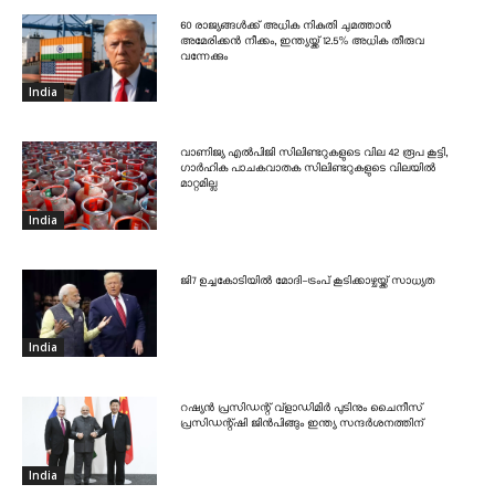
60 രാജ്യങ്ങൾക്ക് അധിക നികുതി ചുമത്താൻ
അമേരിക്കൻ നീക്കം, ഇന്ത്യയ്ക്ക് 12.5% അധിക തീരുവ
വന്നേക്കും
India
വാണിജ്യ എൽപിജി സിലിണ്ടറുകളുടെ വില 42 രൂപ കൂട്ടി,
ഗാർഹിക പാചകവാതക സിലിണ്ടറുകളുടെ വിലയിൽ
മാറ്റമില്ല
India
ജി7 ഉച്ചകോടിയിൽ മോദി-ട്രംപ് കൂടിക്കാഴ്ചയ്ക്ക് സാധ്യത
India
റഷ്യൻ പ്രസിഡന്റ് വ്‌ളാഡിമിർ പുടിനും ചൈനീസ്
പ്രസിഡന്റ്ഷി ജിൻപിങ്ങും ഇന്ത്യ സന്ദർശനത്തിന്
India