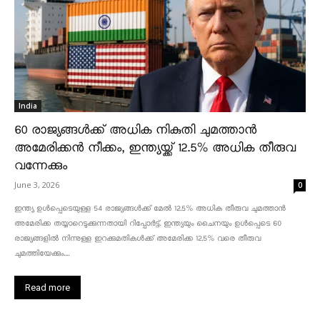
India
60 രാജ്യങ്ങൾക്ക് അധിക നികുതി ചുമത്താൻ
അമേരിക്കൻ നീക്കം, ഇന്ത്യയ്ക്ക് 12.5% അധിക തീരുവ
വന്നേക്കും
June 3, 2026
0
ഇന്ത്യ ഉൾപ്പെടെയുള്ള 54 രാജ്യങ്ങൾക്ക് മേൽ 12.5% അധിക തീരുവ ചുമത്താൻ
അമേരിക്ക തയ്യാറെടുക്കുന്നതായി റിപ്പോർട്ട്. ഇന്ത്യയും ചൈനയും ഉൾപ്പെടെ 60
രാജ്യങ്ങളിൽ നിന്നുള്ള ഇറക്കുമതികൾക്ക് അമേരിക്ക 12.5% ​​വരെ തീരുവ
ചുമത്തിയേക്കും....
Read more