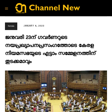
JANUARY 6, 2023
Kerala
ജനുവരി 23ന് ഗവര്‍ണറുടെ
നയപ്രഖ്യാപനപ്രസംഗത്തോടെ കേരള
നിയമസഭയുടെ എട്ടാം സമ്മേളനത്തിന്
തുടക്കമാവും