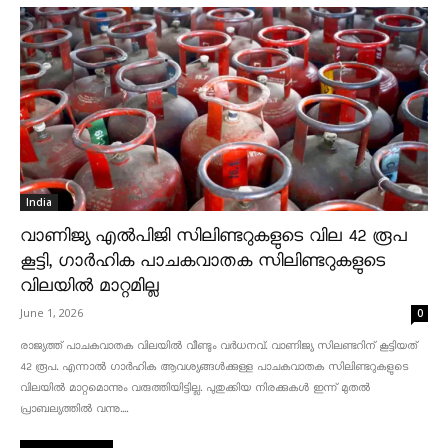
India
വാണിജ്യ എൽപിജി സിലിണ്ടറുകളുടെ വില 42 രൂപ
കൂട്ടി, ഗാർഹിക പാചകവാതക സിലിണ്ടറുകളുടെ
വിലയിൽ മാറ്റമില്ല
June 1, 2026
0
രാജ്യത്ത് പാചകവാതക വിലയിൽ വീണ്ടും വർധനവ്. വാണിജ്യ സിലണ്ടറിന് കൂട്ടിയത്
42 രൂപ. എന്നാൽ ഗാർഹിക ആവശ്യങ്ങൾക്കുള്ള പാചകവാതക സിലിണ്ടറുകളുടെ
വിലയിൽ മാറ്റമൊന്നും വരുത്തിയിട്ടില്ല. പുതുക്കിയ നിരക്കുകൾ ഇന്ന് മുതൽ
പ്രാബല്യത്തിൽ വന്നു....