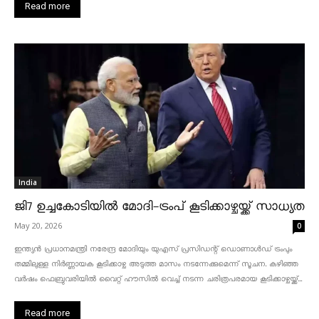
Read more
India
ജി7 ഉച്ചകോടിയിൽ മോദി-ട്രംപ് കൂടിക്കാഴ്ചയ്ക്ക് സാധ്യത
May 20, 2026
0
ഇന്ത്യൻ പ്രധാനമന്ത്രി നരേന്ദ്ര മോദിയും യുഎസ് പ്രസിഡന്റ് ഡൊണാൾഡ് ട്രംപും
തമ്മിലുള്ള നിർണ്ണായക കൂടിക്കാഴ്ച അടുത്ത മാസം നടന്നേക്കുമെന്ന് സൂചന. കഴിഞ്ഞ
വർഷം ഫെബ്രുവരിയിൽ വൈറ്റ് ഹൗസിൽ വെച്ച് നടന്ന ചരിത്രപരമായ കൂടിക്കാഴ്ചയ്ക്ക്...
Read more