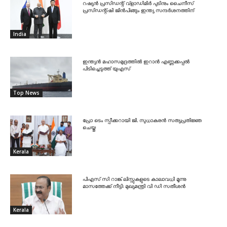
റഷ്യൻ പ്രസിഡന്റ് വ്‌ളാഡിമിർ പുടിനും ചൈനീസ്
പ്രസിഡന്റ്ഷി ജിൻപിങ്ങും ഇന്ത്യ സന്ദർശനത്തിന്
India
ഇന്ത്യൻ മഹാസമുദ്രത്തിൽ ഇറാൻ എണ്ണക്കപ്പൽ
പിടിച്ചെടുത്ത് യുഎസ്
Top News
പ്രോ ടെം സ്പീക്കറായി ജി. സുധാകരൻ സത്യപ്രതിജ്ഞ
ചെയ്തു
Kerala
പിഎസ് സി റാങ്ക് ലിസ്റ്റുകളുടെ കാലാവധി മൂന്നു
മാസത്തേക്ക് നീട്ടി: മുഖ്യമന്ത്രി വി ഡി സതീശൻ
Kerala