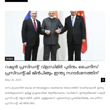
India
റഷ്യൻ പ്രസിഡന്റ് വ്‌ളാഡിമിർ പുടിനും ചൈനീസ്
പ്രസിഡന്റ്ഷി ജിൻപിങ്ങും ഇന്ത്യ സന്ദർശനത്തിന്
May 20, 2026
0
സെപ്റ്റംബറിൽ ലോക നേതാക്കളുടെ ശക്തമായ യോഗത്തിന് വേദിയാകാൻ ഇന്ത്യ
ഒരുങ്ങുകയാണ്. ബ്രിക്സ് ഉച്ചകോടിക്ക് ആതിഥേയത്വം വഹിക്കുന്ന ഇന്ത്യയിലേക്ക് റഷ്യൻ
പ്രസിഡന്റ് വ്‌ളാഡിമിർ പുടിൻ എത്തുമെന്ന് ഏതാണ്ട് ഉറപ്പായിക്കഴിഞ്ഞു. ചൈനീസ്
പ്രസിഡന്റ് ഷി ജിൻപിങ്...