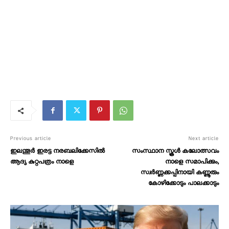
Previous article
Next article
ഇലന്തൂര്‍ ഇരട്ട നരബലിക്കേസില്‍
സംസ്ഥാന സ്കൂള്‍ കലോത്സവം
ആദ്യ കുറ്റപത്രം നാളെ
നാളെ സമാപിക്കും,
സ്വർണ്ണക്കപ്പിനായി കണ്ണൂരും
കോഴിക്കോടും പാലക്കാടും