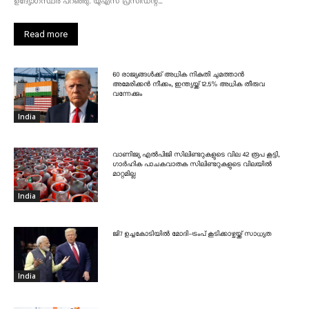
ഉദ്യോഗസ്ഥർ പറഞ്ഞു. യുഎസ് പ്രസിഡന്റ്...
Read more
60 രാജ്യങ്ങൾക്ക് അധിക നികുതി ചുമത്താൻ
അമേരിക്കൻ നീക്കം, ഇന്ത്യയ്ക്ക് 12.5% അധിക തീരുവ
വന്നേക്കും
India
വാണിജ്യ എൽപിജി സിലിണ്ടറുകളുടെ വില 42 രൂപ കൂട്ടി,
ഗാർഹിക പാചകവാതക സിലിണ്ടറുകളുടെ വിലയിൽ
മാറ്റമില്ല
India
ജി7 ഉച്ചകോടിയിൽ മോദി-ട്രംപ് കൂടിക്കാഴ്ചയ്ക്ക് സാധ്യത
India