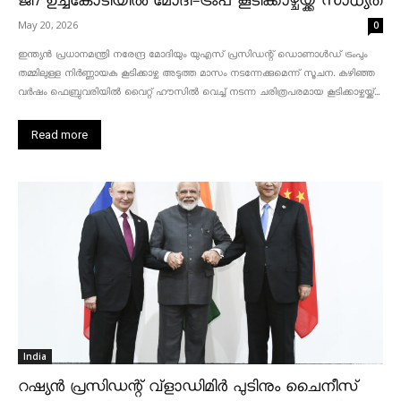
ജി7 ഉച്ചകോടിയിൽ മോദി-ട്രംപ് കൂടിക്കാഴ്ചയ്ക്ക് സാധ്യത
May 20, 2026
0
ഇന്ത്യൻ പ്രധാനമന്ത്രി നരേന്ദ്ര മോദിയും യുഎസ് പ്രസിഡന്റ് ഡൊണാൾഡ് ട്രംപും
തമ്മിലുള്ള നിർണ്ണായക കൂടിക്കാഴ്ച അടുത്ത മാസം നടന്നേക്കുമെന്ന് സൂചന. കഴിഞ്ഞ
വർഷം ഫെബ്രുവരിയിൽ വൈറ്റ് ഹൗസിൽ വെച്ച് നടന്ന ചരിത്രപരമായ കൂടിക്കാഴ്ചയ്ക്ക്...
Read more
India
റഷ്യൻ പ്രസിഡന്റ് വ്‌ളാഡിമിർ പുടിനും ചൈനീസ്