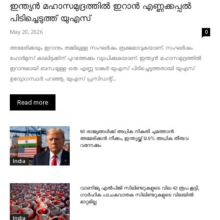
ഇന്ത്യൻ മഹാസമുദ്രത്തിൽ ഇറാൻ എണ്ണക്കപ്പൽ
പിടിച്ചെടുത്ത് യുഎസ്
May 20, 2026
0
അമേരിക്കയും ഇറാനും തമ്മിലുള്ള സംഘർഷം രൂക്ഷമാവുകയാണ്. സംഘർഷം
ഹോർമുസ് കടലിടുക്കിന് പുറത്തേക്കും വ്യാപിക്കുകയാണ്. ഇന്ത്യൻ മഹാസമുദ്രത്തിൽ
ഇറാനുമായി ബന്ധമുള്ള ഒരു എണ്ണ ടാങ്കർ യുഎസ് പിടിച്ചെടുത്തതായി യുഎസ്
ഉദ്യോഗസ്ഥർ പറഞ്ഞു. യുഎസ് പ്രസിഡന്റ്...
Read more
60 രാജ്യങ്ങൾക്ക് അധിക നികുതി ചുമത്താൻ
അമേരിക്കൻ നീക്കം, ഇന്ത്യയ്ക്ക് 12.5% അധിക തീരുവ
വന്നേക്കും
India
വാണിജ്യ എൽപിജി സിലിണ്ടറുകളുടെ വില 42 രൂപ കൂട്ടി,
ഗാർഹിക പാചകവാതക സിലിണ്ടറുകളുടെ വിലയിൽ
മാറ്റമില്ല
India