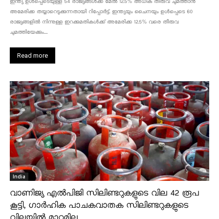
ഇന്ത്യ ഉൾപ്പെടെയുള്ള 54 രാജ്യങ്ങൾക്ക് മേൽ 12.5% അധിക തീരുവ ചുമത്താൻ
അമേരിക്ക തയ്യാറെടുക്കുന്നതായി റിപ്പോർട്ട്. ഇന്ത്യയും ചൈനയും ഉൾപ്പെടെ 60
രാജ്യങ്ങളിൽ നിന്നുള്ള ഇറക്കുമതികൾക്ക് അമേരിക്ക 12.5% ​​വരെ തീരുവ
ചുമത്തിയേക്കും....
Read more
India
വാണിജ്യ എൽപിജി സിലിണ്ടറുകളുടെ വില 42 രൂപ
കൂട്ടി, ഗാർഹിക പാചകവാതക സിലിണ്ടറുകളുടെ
വിലയിൽ മാറ്റമില്ല