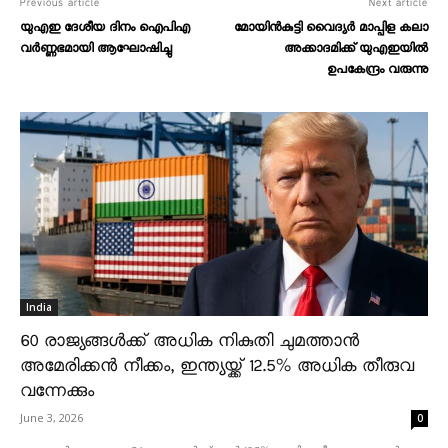
Previous article
Next article
യുഎഇ ദേശീയ ദിനം ഐപിഎ
മോയിൻകുട്ടി വൈദ്യർ മാപ്പിള കലാ
വർണ്ണഭമായി ആഘോഷിച്ചു
അക്കാദമിക്ക് യുഎഇയിൽ
ഉപകേന്ദ്രം വരുന്നു
India
60 രാജ്യങ്ങൾക്ക് അധിക നികുതി ചുമത്താൻ
അമേരിക്കൻ നീക്കം, ഇന്ത്യയ്ക്ക് 12.5% അധിക തീരുവ
വന്നേക്കും
June 3, 2026
0