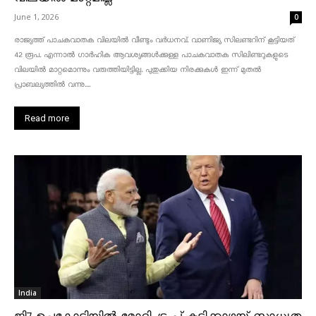
June 1, 2026
0
രാജ്യത്ത് പാചകവാതക വിലയിൽ വീണ്ടും വർധനവ്. വാണിജ്യ സിലണ്ടറിന് കൂട്ടിയത്
42 രൂപ. എന്നാൽ ഗാർഹിക ആവശ്യങ്ങൾക്കുള്ള പാചകവാതക സിലിണ്ടറുകളുടെ
വിലയിൽ മാറ്റമൊന്നും വരുത്തിയിട്ടില്ല. പുതുക്കിയ നിരക്കുകൾ ഇന്ന് മുതൽ
പ്രാബല്യത്തിൽ വന്നു....
Read more
India