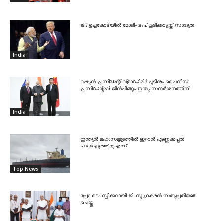
ജി7 ഉച്ചകോടിയിൽ മോദി-ട്രംപ് കൂടിക്കാഴ്ചയ്ക്ക് സാധ്യത
India
റഷ്യൻ പ്രസിഡന്റ് വ്‌ളാഡിമിർ പുടിനും ചൈനീസ്
പ്രസിഡന്റ്ഷി ജിൻപിങ്ങും ഇന്ത്യ സന്ദർശനത്തിന്
India
ഇന്ത്യൻ മഹാസമുദ്രത്തിൽ ഇറാൻ എണ്ണക്കപ്പൽ
പിടിച്ചെടുത്ത് യുഎസ്
Top News
പ്രോ ടെം സ്പീക്കറായി ജി. സുധാകരൻ സത്യപ്രതിജ്ഞ
ചെയ്തു