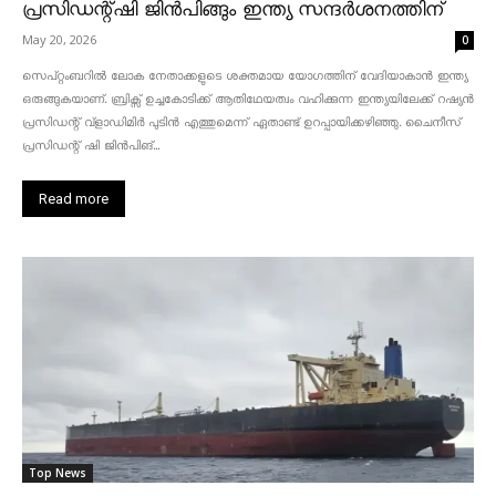
പ്രസിഡന്റ്ഷി ജിൻപിങ്ങും ഇന്ത്യ സന്ദർശനത്തിന്
May 20, 2026
0
സെപ്റ്റംബറിൽ ലോക നേതാക്കളുടെ ശക്തമായ യോഗത്തിന് വേദിയാകാൻ ഇന്ത്യ
ഒരുങ്ങുകയാണ്. ബ്രിക്സ് ഉച്ചകോടിക്ക് ആതിഥേയത്വം വഹിക്കുന്ന ഇന്ത്യയിലേക്ക് റഷ്യൻ
പ്രസിഡന്റ് വ്‌ളാഡിമിർ പുടിൻ എത്തുമെന്ന് ഏതാണ്ട് ഉറപ്പായിക്കഴിഞ്ഞു. ചൈനീസ്
പ്രസിഡന്റ് ഷി ജിൻപിങ്...
Read more
Top News