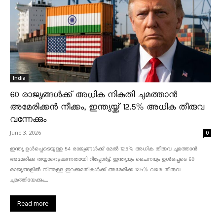
India
60 രാജ്യങ്ങൾക്ക് അധിക നികുതി ചുമത്താൻ
അമേരിക്കൻ നീക്കം, ഇന്ത്യയ്ക്ക് 12.5% അധിക തീരുവ
വന്നേക്കും
June 3, 2026
0
ഇന്ത്യ ഉൾപ്പെടെയുള്ള 54 രാജ്യങ്ങൾക്ക് മേൽ 12.5% അധിക തീരുവ ചുമത്താൻ
അമേരിക്ക തയ്യാറെടുക്കുന്നതായി റിപ്പോർട്ട്. ഇന്ത്യയും ചൈനയും ഉൾപ്പെടെ 60
രാജ്യങ്ങളിൽ നിന്നുള്ള ഇറക്കുമതികൾക്ക് അമേരിക്ക 12.5% ​​വരെ തീരുവ
ചുമത്തിയേക്കും....
Read more