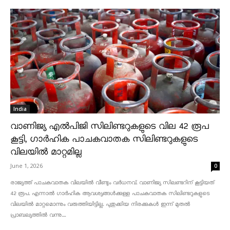
India
വാണിജ്യ എൽപിജി സിലിണ്ടറുകളുടെ വില 42 രൂപ
കൂട്ടി, ഗാർഹിക പാചകവാതക സിലിണ്ടറുകളുടെ
വിലയിൽ മാറ്റമില്ല
June 1, 2026
0
രാജ്യത്ത് പാചകവാതക വിലയിൽ വീണ്ടും വർധനവ്. വാണിജ്യ സിലണ്ടറിന് കൂട്ടിയത്
42 രൂപ. എന്നാൽ ഗാർഹിക ആവശ്യങ്ങൾക്കുള്ള പാചകവാതക സിലിണ്ടറുകളുടെ
വിലയിൽ മാറ്റമൊന്നും വരുത്തിയിട്ടില്ല. പുതുക്കിയ നിരക്കുകൾ ഇന്ന് മുതൽ
പ്രാബല്യത്തിൽ വന്നു....