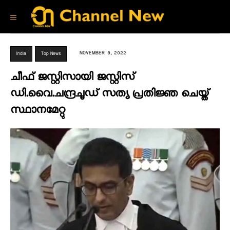
NOVEMBER 9, 2022
India
Top News
ചീഫ് ജസ്റ്റിസായി ജസ്റ്റിസ്
ഡി.വൈ.ചന്ദ്രചൂഡ് സത്യ പ്രതിജ്ഞ ചെയ്ത്
സ്ഥാനമേറ്റു