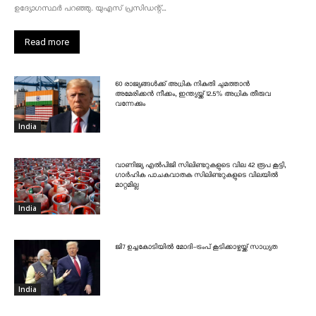
ഉദ്യോഗസ്ഥർ പറഞ്ഞു. യുഎസ് പ്രസിഡന്റ്...
Read more
60 രാജ്യങ്ങൾക്ക് അധിക നികുതി ചുമത്താൻ
അമേരിക്കൻ നീക്കം, ഇന്ത്യയ്ക്ക് 12.5% അധിക തീരുവ
വന്നേക്കും
India
വാണിജ്യ എൽപിജി സിലിണ്ടറുകളുടെ വില 42 രൂപ കൂട്ടി,
ഗാർഹിക പാചകവാതക സിലിണ്ടറുകളുടെ വിലയിൽ
മാറ്റമില്ല
India
ജി7 ഉച്ചകോടിയിൽ മോദി-ട്രംപ് കൂടിക്കാഴ്ചയ്ക്ക് സാധ്യത
India