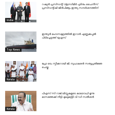
റഷ്യൻ പ്രസിഡന്റ് വ്‌ളാഡിമിർ പുടിനും ചൈനീസ്
പ്രസിഡന്റ്ഷി ജിൻപിങ്ങും ഇന്ത്യ സന്ദർശനത്തിന്
India
ഇന്ത്യൻ മഹാസമുദ്രത്തിൽ ഇറാൻ എണ്ണക്കപ്പൽ
പിടിച്ചെടുത്ത് യുഎസ്
Top News
പ്രോ ടെം സ്പീക്കറായി ജി. സുധാകരൻ സത്യപ്രതിജ്ഞ
ചെയ്തു
Kerala
പിഎസ് സി റാങ്ക് ലിസ്റ്റുകളുടെ കാലാവധി മൂന്നു
മാസത്തേക്ക് നീട്ടി: മുഖ്യമന്ത്രി വി ഡി സതീശൻ
Kerala