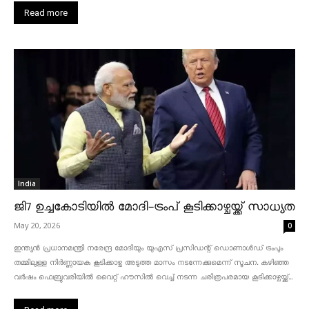
Read more
India
ജി7 ഉച്ചകോടിയിൽ മോദി-ട്രംപ് കൂടിക്കാഴ്ചയ്ക്ക് സാധ്യത
May 20, 2026
0
ഇന്ത്യൻ പ്രധാനമന്ത്രി നരേന്ദ്ര മോദിയും യുഎസ് പ്രസിഡന്റ് ഡൊണാൾഡ് ട്രംപും
തമ്മിലുള്ള നിർണ്ണായക കൂടിക്കാഴ്ച അടുത്ത മാസം നടന്നേക്കുമെന്ന് സൂചന. കഴിഞ്ഞ
വർഷം ഫെബ്രുവരിയിൽ വൈറ്റ് ഹൗസിൽ വെച്ച് നടന്ന ചരിത്രപരമായ കൂടിക്കാഴ്ചയ്ക്ക്...