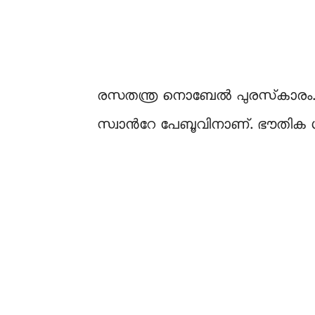
രസതന്ത്ര നൊബേല്‍ പുരസ്‍കാരം. മ
സ്വാന്‍റേ പേബൂവിനാണ്. ഭൗതിക 