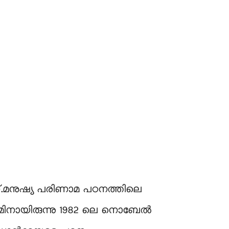
ണ്.മനുഷ്യ പരിണാമ പഠനത്തിലെ
ിനായിരുന്നു 1982 ലെ നൊബേൽ