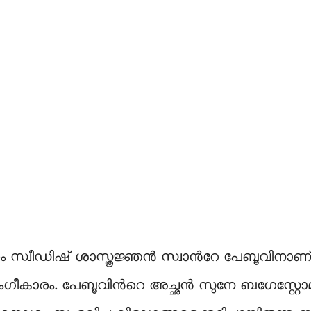
 സ്വീഡിഷ് ശാസ്ത്രജ്ഞൻ സ്വാന്‍റേ പേബൂവിനാ
ാരം. പേബൂവിന്‍റെ അച്ഛൻ സുനേ ബഗേസ്റ്റോമ