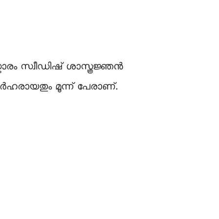
കാരം സ്വീഡിഷ് ശാസ്ത്രജ്ഞൻ
ഹരായതും മൂന്ന് പേരാണ്.