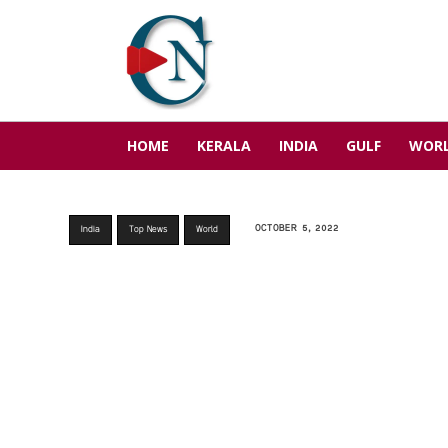
HOME
KERALA
INDIA
GULF
WOR
OCTOBER 5, 2022
India
Top News
World