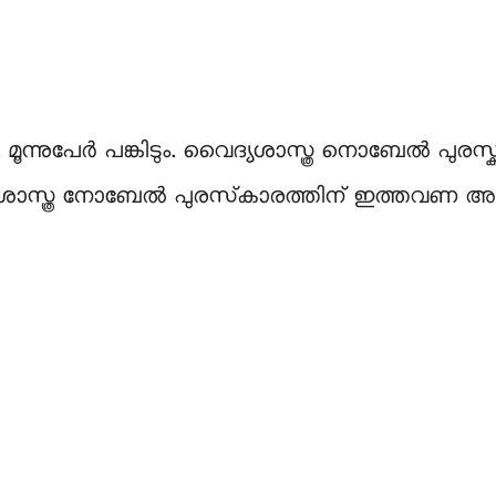
ൂന്നുപേര്‍ പങ്കിടും. വൈദ്യശാസ്ത്ര നൊബേൽ പുരസ്
ശാസ്ത്ര നോബേൽ പുരസ്‍കാരത്തിന് ഇത്തവണ അര്‍