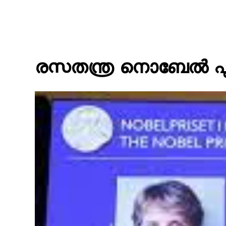
രസതന്ത്ര നൊബേല്‍ പുരസ്