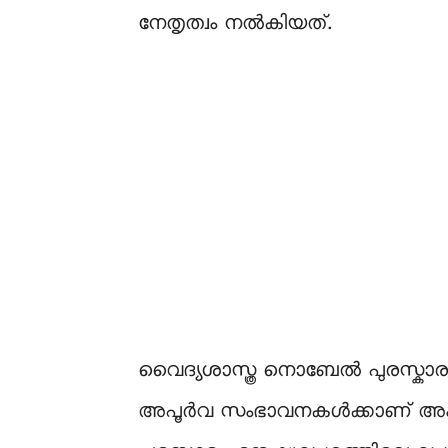
നേതൃത്വം നൽകിയത്.
വൈദ്യശാസ്ത്ര നൊബേൽ പുരസ്കാരം
അപൂർവ സംഭാവനകൾക്കാണ് അംഗീക