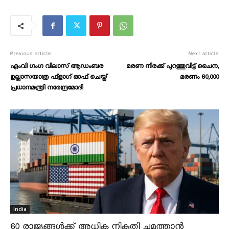
Previous article
Next article
എംവി ഗംഗ വിലാസ് ആഡംബര
മരണ നിരക്ക് പുറത്തുവിട്ട് ചൈന,
ഉല്ലാസയാത്ര ഫ്‌ളാഗ് ഓഫ് ചെയ്ത്
മരണം 60,000
പ്രധാനമന്ത്രി നരേന്ദ്രമോദി
India
60 രാജ്യങ്ങൾക്ക് അധിക നികുതി ചുമത്താൻ