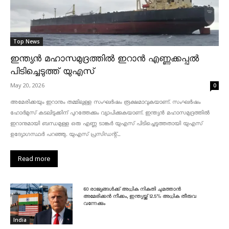
Top News
ഇന്ത്യൻ മഹാസമുദ്രത്തിൽ ഇറാൻ എണ്ണക്കപ്പൽ
പിടിച്ചെടുത്ത് യുഎസ്
May 20, 2026
0
അമേരിക്കയും ഇറാനും തമ്മിലുള്ള സംഘർഷം രൂക്ഷമാവുകയാണ്. സംഘർഷം
ഹോർമുസ് കടലിടുക്കിന് പുറത്തേക്കും വ്യാപിക്കുകയാണ്. ഇന്ത്യൻ മഹാസമുദ്രത്തിൽ
ഇറാനുമായി ബന്ധമുള്ള ഒരു എണ്ണ ടാങ്കർ യുഎസ് പിടിച്ചെടുത്തതായി യുഎസ്
ഉദ്യോഗസ്ഥർ പറഞ്ഞു. യുഎസ് പ്രസിഡന്റ്...
Read more
60 രാജ്യങ്ങൾക്ക് അധിക നികുതി ചുമത്താൻ
അമേരിക്കൻ നീക്കം, ഇന്ത്യയ്ക്ക് 12.5% അധിക തീരുവ
വന്നേക്കും
India