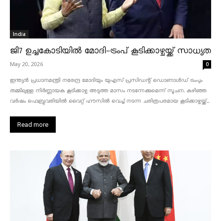
India
ജി7 ഉച്ചകോടിയിൽ മോദി-ട്രംപ് കൂടിക്കാഴ്ചയ്ക്ക് സാധ്യത
May 20, 2026
0
ഇന്ത്യൻ പ്രധാനമന്ത്രി നരേന്ദ്ര മോദിയും യുഎസ് പ്രസിഡന്റ് ഡൊണാൾഡ് ട്രംപും
തമ്മിലുള്ള നിർണ്ണായക കൂടിക്കാഴ്ച അടുത്ത മാസം നടന്നേക്കുമെന്ന് സൂചന. കഴിഞ്ഞ
വർഷം ഫെബ്രുവരിയിൽ വൈറ്റ് ഹൗസിൽ വെച്ച് നടന്ന ചരിത്രപരമായ കൂടിക്കാഴ്ചയ്ക്ക്...
Read more