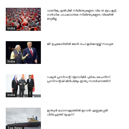
വാണിജ്യ എൽപിജി സിലിണ്ടറുകളുടെ വില 42 രൂപ കൂട്ടി,
ഗാർഹിക പാചകവാതക സിലിണ്ടറുകളുടെ വിലയിൽ
മാറ്റമില്ല
India
ജി7 ഉച്ചകോടിയിൽ മോദി-ട്രംപ് കൂടിക്കാഴ്ചയ്ക്ക് സാധ്യത
India
റഷ്യൻ പ്രസിഡന്റ് വ്‌ളാഡിമിർ പുടിനും ചൈനീസ്
പ്രസിഡന്റ്ഷി ജിൻപിങ്ങും ഇന്ത്യ സന്ദർശനത്തിന്
India
ഇന്ത്യൻ മഹാസമുദ്രത്തിൽ ഇറാൻ എണ്ണക്കപ്പൽ
പിടിച്ചെടുത്ത് യുഎസ്
Top News