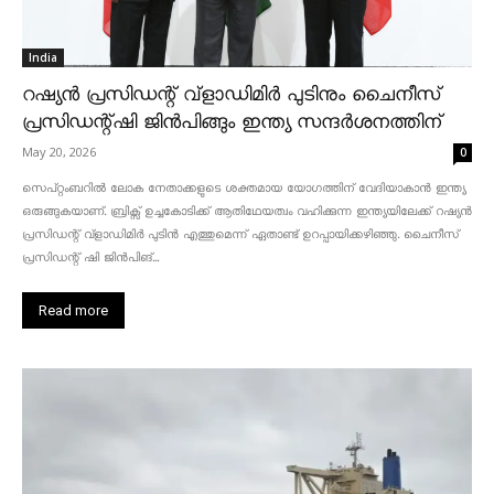
India
റഷ്യൻ പ്രസിഡന്റ് വ്‌ളാഡിമിർ പുടിനും ചൈനീസ്
പ്രസിഡന്റ്ഷി ജിൻപിങ്ങും ഇന്ത്യ സന്ദർശനത്തിന്
May 20, 2026
0
സെപ്റ്റംബറിൽ ലോക നേതാക്കളുടെ ശക്തമായ യോഗത്തിന് വേദിയാകാൻ ഇന്ത്യ
ഒരുങ്ങുകയാണ്. ബ്രിക്സ് ഉച്ചകോടിക്ക് ആതിഥേയത്വം വഹിക്കുന്ന ഇന്ത്യയിലേക്ക് റഷ്യൻ
പ്രസിഡന്റ് വ്‌ളാഡിമിർ പുടിൻ എത്തുമെന്ന് ഏതാണ്ട് ഉറപ്പായിക്കഴിഞ്ഞു. ചൈനീസ്
പ്രസിഡന്റ് ഷി ജിൻപിങ്...
Read more