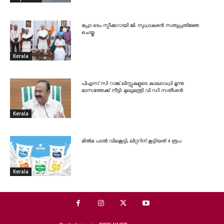
പ്രോ ടെം സ്പീക്കറായി ജി. സുധാകരൻ സത്യപ്രതിജ്ഞ
ചെയ്തു
Kerala
പിഎസ് സി റാങ്ക് ലിസ്റ്റുകളുടെ കാലാവധി മൂന്നു
മാസത്തേക്ക് നീട്ടി: മുഖ്യമന്ത്രി വി ഡി സതീശൻ
Kerala
മിൽമ പാൽ വിലകൂട്ടി; ലിറ്ററിന് കൂട്ടിയത് 4 രൂപ
Kerala