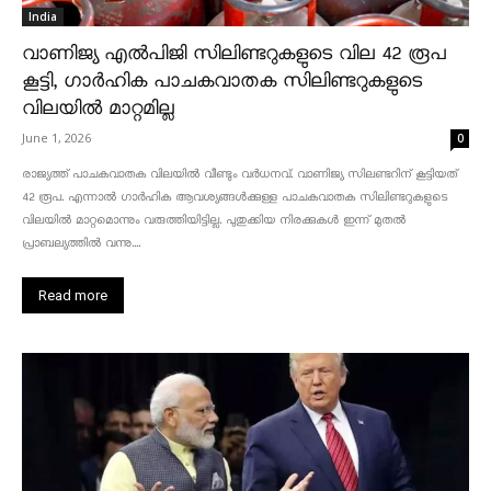
India
വാണിജ്യ എൽപിജി സിലിണ്ടറുകളുടെ വില 42 രൂപ
കൂട്ടി, ഗാർഹിക പാചകവാതക സിലിണ്ടറുകളുടെ
വിലയിൽ മാറ്റമില്ല
June 1, 2026
0
രാജ്യത്ത് പാചകവാതക വിലയിൽ വീണ്ടും വർധനവ്. വാണിജ്യ സിലണ്ടറിന് കൂട്ടിയത്
42 രൂപ. എന്നാൽ ഗാർഹിക ആവശ്യങ്ങൾക്കുള്ള പാചകവാതക സിലിണ്ടറുകളുടെ
വിലയിൽ മാറ്റമൊന്നും വരുത്തിയിട്ടില്ല. പുതുക്കിയ നിരക്കുകൾ ഇന്ന് മുതൽ
പ്രാബല്യത്തിൽ വന്നു....
Read more