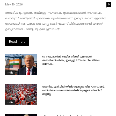
May 20, 2026
0
അമേരിക്കയും ഇറാനും തമ്മിലുള്ള സംഘർഷം രൂക്ഷമാവുകയാണ്. സംഘർഷം
ഹോർമുസ് കടലിടുക്കിന് പുറത്തേക്കും വ്യാപിക്കുകയാണ്. ഇന്ത്യൻ മഹാസമുദ്രത്തിൽ
ഇറാനുമായി ബന്ധമുള്ള ഒരു എണ്ണ ടാങ്കർ യുഎസ് പിടിച്ചെടുത്തതായി യുഎസ്
ഉദ്യോഗസ്ഥർ പറഞ്ഞു. യുഎസ് പ്രസിഡന്റ്...
Read more
60 രാജ്യങ്ങൾക്ക് അധിക നികുതി ചുമത്താൻ
അമേരിക്കൻ നീക്കം, ഇന്ത്യയ്ക്ക് 12.5% അധിക തീരുവ
വന്നേക്കും
India
വാണിജ്യ എൽപിജി സിലിണ്ടറുകളുടെ വില 42 രൂപ കൂട്ടി,
ഗാർഹിക പാചകവാതക സിലിണ്ടറുകളുടെ വിലയിൽ
മാറ്റമില്ല
India