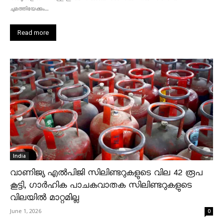
ചുമത്തിയേക്കും....
Read more
India
വാണിജ്യ എൽപിജി സിലിണ്ടറുകളുടെ വില 42 രൂപ
കൂട്ടി, ഗാർഹിക പാചകവാതക സിലിണ്ടറുകളുടെ
വിലയിൽ മാറ്റമില്ല
June 1, 2026
0