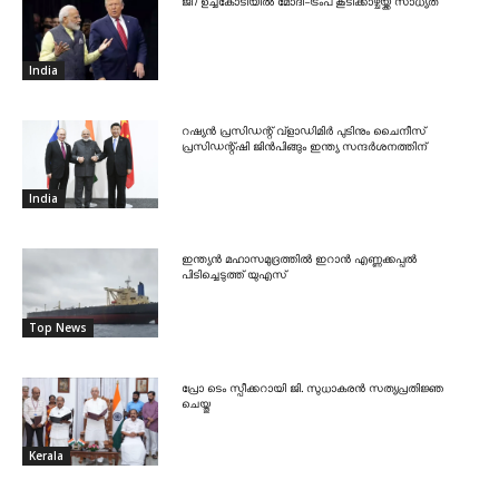
ജി7 ഉച്ചകോടിയിൽ മോദി-ട്രംപ് കൂടിക്കാഴ്ചയ്ക്ക് സാധ്യത
India
റഷ്യൻ പ്രസിഡന്റ് വ്‌ളാഡിമിർ പുടിനും ചൈനീസ്
പ്രസിഡന്റ്ഷി ജിൻപിങ്ങും ഇന്ത്യ സന്ദർശനത്തിന്
India
ഇന്ത്യൻ മഹാസമുദ്രത്തിൽ ഇറാൻ എണ്ണക്കപ്പൽ
പിടിച്ചെടുത്ത് യുഎസ്
Top News
പ്രോ ടെം സ്പീക്കറായി ജി. സുധാകരൻ സത്യപ്രതിജ്ഞ
ചെയ്തു
Kerala