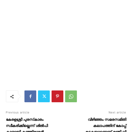
Previous article
Next article
കേരളശ്രീ പുരസ്‌കാരം
വിഴിഞ്ഞം സമരസമിതി
സ്വീകരിക്കില്ലെന്ന് ശില്‍പി
കലാപത്തിന് കോപ്പ്