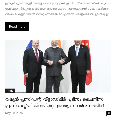
ഇന്ത്യൻ പ്രധാനമന്ത്രി നരേന്ദ്ര മോദിയും യുഎസ് പ്രസിഡന്റ് ഡൊണാൾഡ് ട്രംപും
തമ്മിലുള്ള നിർണ്ണായക കൂടിക്കാഴ്ച അടുത്ത മാസം നടന്നേക്കുമെന്ന് സൂചന. കഴിഞ്ഞ
വർഷം ഫെബ്രുവരിയിൽ വൈറ്റ് ഹൗസിൽ വെച്ച് നടന്ന ചരിത്രപരമായ കൂടിക്കാഴ്ചയ്ക്ക്...
Read more
India
റഷ്യൻ പ്രസിഡന്റ് വ്‌ളാഡിമിർ പുടിനും ചൈനീസ്
പ്രസിഡന്റ്ഷി ജിൻപിങ്ങും ഇന്ത്യ സന്ദർശനത്തിന്
May 20, 2026
0