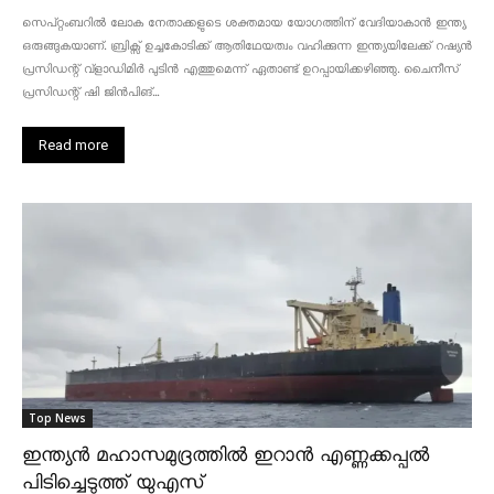
സെപ്റ്റംബറിൽ ലോക നേതാക്കളുടെ ശക്തമായ യോഗത്തിന് വേദിയാകാൻ ഇന്ത്യ
ഒരുങ്ങുകയാണ്. ബ്രിക്സ് ഉച്ചകോടിക്ക് ആതിഥേയത്വം വഹിക്കുന്ന ഇന്ത്യയിലേക്ക് റഷ്യൻ
പ്രസിഡന്റ് വ്‌ളാഡിമിർ പുടിൻ എത്തുമെന്ന് ഏതാണ്ട് ഉറപ്പായിക്കഴിഞ്ഞു. ചൈനീസ്
പ്രസിഡന്റ് ഷി ജിൻപിങ്...
Read more
Top News
ഇന്ത്യൻ മഹാസമുദ്രത്തിൽ ഇറാൻ എണ്ണക്കപ്പൽ
പിടിച്ചെടുത്ത് യുഎസ്