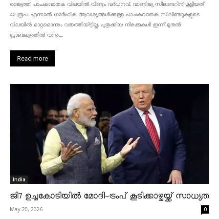
രാജ്യത്ത് പാചകവാതക വിലയിൽ വീണ്ടും വർധനവ്. വാണിജ്യ സിലണ്ടറിന് കൂട്ടിയത്
42 രൂപ. എന്നാൽ ഗാർഹിക ആവശ്യങ്ങൾക്കുള്ള പാചകവാതക സിലിണ്ടറുകളുടെ
വിലയിൽ മാറ്റമൊന്നും വരുത്തിയിട്ടില്ല. പുതുക്കിയ നിരക്കുകൾ ഇന്ന് മുതൽ
പ്രാബല്യത്തിൽ വന്നു....
Read more
India
ജി7 ഉച്ചകോടിയിൽ മോദി-ട്രംപ് കൂടിക്കാഴ്ചയ്ക്ക് സാധ്യത
May 20, 2026
0