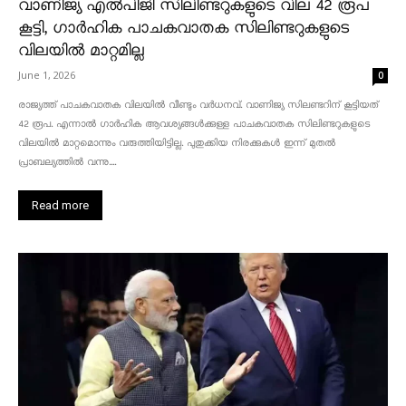
വാണിജ്യ എൽപിജി സിലിണ്ടറുകളുടെ വില 42 രൂപ
കൂട്ടി, ഗാർഹിക പാചകവാതക സിലിണ്ടറുകളുടെ
വിലയിൽ മാറ്റമില്ല
June 1, 2026
0
രാജ്യത്ത് പാചകവാതക വിലയിൽ വീണ്ടും വർധനവ്. വാണിജ്യ സിലണ്ടറിന് കൂട്ടിയത്
42 രൂപ. എന്നാൽ ഗാർഹിക ആവശ്യങ്ങൾക്കുള്ള പാചകവാതക സിലിണ്ടറുകളുടെ
വിലയിൽ മാറ്റമൊന്നും വരുത്തിയിട്ടില്ല. പുതുക്കിയ നിരക്കുകൾ ഇന്ന് മുതൽ
പ്രാബല്യത്തിൽ വന്നു....
Read more