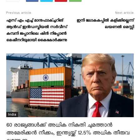
Previous article
Next article
എസ് എം എച്ച് മാനുഫാക്ച്ചറിങ്
ഇനി ലോകകപ്പിൽ കളിക്കില്ലെന്ന്
ആൻഡ് ഇൻഡസ്ട്രിയൽ സർവീസ്
ലയണൽ മെസ്സി
കമ്പനി ജപ്പാനിലെ ഷിൻ നിപ്പോൺ
മെഷീനറിയുമായി കൈകോർക്കുന്നു
India
60 രാജ്യങ്ങൾക്ക് അധിക നികുതി ചുമത്താൻ
അമേരിക്കൻ നീക്കം, ഇന്ത്യയ്ക്ക് 12.5% അധിക തീരുവ