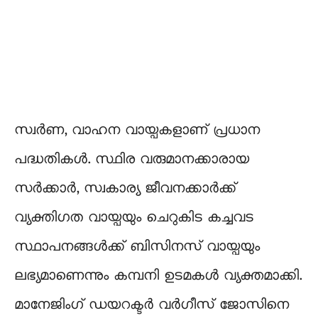
സ്വർണ, വാഹന വായ്പകളാണ് പ്രധാന
പദ്ധതികൾ. സ്ഥിര വരുമാനക്കാരായ
സർക്കാർ, സ്വകാര്യ ജീവനക്കാർക്ക്
വ്യക്തിഗത വായ്പയും ചെറുകിട കച്ചവട
സ്ഥാപനങ്ങൾക്ക് ബിസിനസ് വായ്പയും
ലഭ്യമാണെന്നും കമ്പനി ഉടമകൾ വ്യക്തമാക്കി.
മാനേജിംഗ് ഡയറക്ടർ വർഗീസ് ജോസിനെ