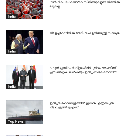
ഗാർഹിക പാചകവാതക സിലിണ്ടറുകളുടെ വിലയിൽ
മാറ്റമില്ല
India
ജി7 ഉച്ചകോടിയിൽ മോദി-ട്രംപ് കൂടിക്കാഴ്ചയ്ക്ക് സാധ്യത
India
റഷ്യൻ പ്രസിഡന്റ് വ്‌ളാഡിമിർ പുടിനും ചൈനീസ്
പ്രസിഡന്റ്ഷി ജിൻപിങ്ങും ഇന്ത്യ സന്ദർശനത്തിന്
India
ഇന്ത്യൻ മഹാസമുദ്രത്തിൽ ഇറാൻ എണ്ണക്കപ്പൽ
പിടിച്ചെടുത്ത് യുഎസ്
Top News