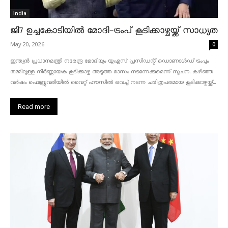
India
ജി7 ഉച്ചകോടിയിൽ മോദി-ട്രംപ് കൂടിക്കാഴ്ചയ്ക്ക് സാധ്യത
May 20, 2026
0
ഇന്ത്യൻ പ്രധാനമന്ത്രി നരേന്ദ്ര മോദിയും യുഎസ് പ്രസിഡന്റ് ഡൊണാൾഡ് ട്രംപും
തമ്മിലുള്ള നിർണ്ണായക കൂടിക്കാഴ്ച അടുത്ത മാസം നടന്നേക്കുമെന്ന് സൂചന. കഴിഞ്ഞ
വർഷം ഫെബ്രുവരിയിൽ വൈറ്റ് ഹൗസിൽ വെച്ച് നടന്ന ചരിത്രപരമായ കൂടിക്കാഴ്ചയ്ക്ക്...
Read more