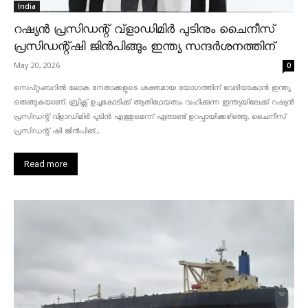
India
റഷ്യൻ പ്രസിഡന്റ് വ്‌ളാഡിമിർ പുടിനും ചൈനീസ്
പ്രസിഡന്റ്ഷി ജിൻപിങ്ങും ഇന്ത്യ സന്ദർശനത്തിന്
May 20, 2026
0
സെപ്റ്റംബറിൽ ലോക നേതാക്കളുടെ ശക്തമായ യോഗത്തിന് വേദിയാകാൻ ഇന്ത്യ
ഒരുങ്ങുകയാണ്. ബ്രിക്സ് ഉച്ചകോടിക്ക് ആതിഥേയത്വം വഹിക്കുന്ന ഇന്ത്യയിലേക്ക് റഷ്യൻ
പ്രസിഡന്റ് വ്‌ളാഡിമിർ പുടിൻ എത്തുമെന്ന് ഏതാണ്ട് ഉറപ്പായിക്കഴിഞ്ഞു. ചൈനീസ്
പ്രസിഡന്റ് ഷി ജിൻപിങ്...
Read more