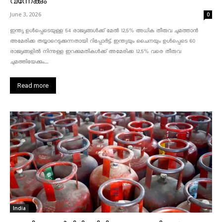
വന്നേക്കും
June 3, 2026
0
ഇന്ത്യ ഉൾപ്പെടെയുള്ള 54 രാജ്യങ്ങൾക്ക് മേൽ 12.5% അധിക തീരുവ ചുമത്താൻ
അമേരിക്ക തയ്യാറെടുക്കുന്നതായി റിപ്പോർട്ട്. ഇന്ത്യയും ചൈനയും ഉൾപ്പെടെ 60
രാജ്യങ്ങളിൽ നിന്നുള്ള ഇറക്കുമതികൾക്ക് അമേരിക്ക 12.5% ​​വരെ തീരുവ
ചുമത്തിയേക്കും....
Read more
India