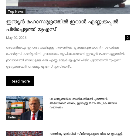
Top News
ഇന്ത്യൻ മഹാസമുദ്രത്തിൽ ഇറാൻ എണ്ണക്കപ്പൽ
പിടിച്ചെടുത്ത് യുഎസ്
May 20, 2026
0
അമേരിക്കയും ഇറാനും തമ്മിലുള്ള സംഘർഷം രൂക്ഷമാവുകയാണ്. സംഘർഷം
ഹോർമുസ് കടലിടുക്കിന് പുറത്തേക്കും വ്യാപിക്കുകയാണ്. ഇന്ത്യൻ മഹാസമുദ്രത്തിൽ
ഇറാനുമായി ബന്ധമുള്ള ഒരു എണ്ണ ടാങ്കർ യുഎസ് പിടിച്ചെടുത്തതായി യുഎസ്
ഉദ്യോഗസ്ഥർ പറഞ്ഞു. യുഎസ് പ്രസിഡന്റ്...
Read more
60 രാജ്യങ്ങൾക്ക് അധിക നികുതി ചുമത്താൻ
അമേരിക്കൻ നീക്കം, ഇന്ത്യയ്ക്ക് 12.5% അധിക തീരുവ
വന്നേക്കും
India
വാണിജ്യ എൽപിജി സിലിണ്ടറുകളുടെ വില 42 രൂപ കൂട്ടി,