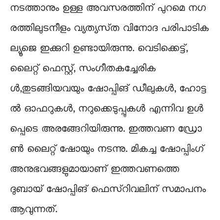
നടത്താനും ഉള്ള അവസരത്തിന് പുറമെ ന​ഗ​
ര​ത്തി​ലു​ട​നീ​ളം വ്യത്യസ്‌ത വി​നോ​ദ പ​രി​പാ​ടി​ക​
ല്യൂജെ ഇക്കുറി ഉണ്ടായിരുന്നു. വെ​ടി​ക്കെ​ട്ട്,
ലൈ​റ്റ്​ ഫെ​സ്റ്റ്​, സം​ഗീ​ത​ക​ച്ചേ​രി​ക​
ൾ,തുടങ്ങിയവയും ഷോ​പ്പി​ങ്​ ഡീ​ലു​ക​ൾ, ഹോ​ട്ട​
ൽ ഓ​ഫ​റു​ക​ൾ, ന​റു​ക്കെ​ടു​പ്പു​ക​ൾ എ​ന്നി​വ ഉ​ൾ​
പ്പെ​ടെ അ​ര​ങ്ങേ​റി​യി​രു​ന്നു. ഇ​ത്ത​വ​ണ ഡ്രോ​
ൺ​​ ലൈ​റ്റ്​ ഷോ​യും ന​ട​ന്നു. മികച്ച ഷോപ്പിംഗ്
അനുഭവങ്ങളുമായാണ് ഇത്തവണത്തെ
ദുബായ് ഷോപ്പിങ് ഫെസ്റിവലിന് സമാപനം
ആവുന്നത്.