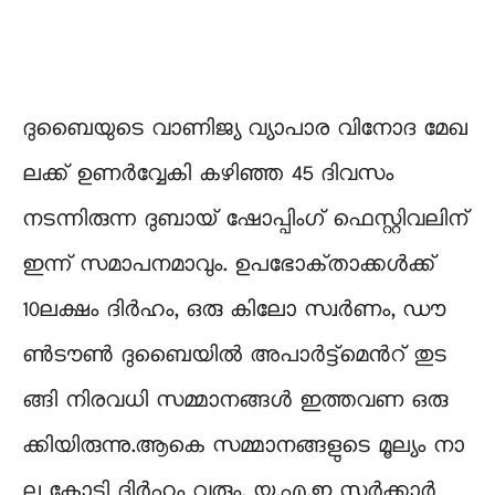
ദു​ബൈ​യു​ടെ വാണിജ്യ വ്യാ​പാ​ര വിനോദ മേ​ഖ​
ല​ക്ക്​ ഉണർവ്വേകി കഴിഞ്ഞ 45 ദിവസം
നടന്നിരുന്ന ദുബായ് ഷോപ്പിംഗ് ഫെ​സ്റ്റി​വ​ലി​ന്​
ഇന്ന് സ​മാ​പ​നമാവും. ഉ​പ​ഭോ​ക്​​താ​ക്ക​ൾ​ക്ക്​
10ല​ക്ഷം ദി​ർ​ഹം, ഒ​രു കി​ലോ സ്വ​ർ​ണം, ഡൗ​
ൺ​ടൗ​ൺ ദു​ബൈ​യി​ൽ അ​പാ​ർ​ട്ട്‌​മെ​ന്‍റ്​ തു​ട​
ങ്ങി നി​ര​വ​ധി സ​മ്മാ​ന​ങ്ങ​ൾ​ ഇ​ത്ത​വ​ണ ഒ​രു​
ക്കി​യി​രു​ന്നു​.ആ​കെ സ​മ്മാ​ന​ങ്ങ​ളു​ടെ മൂ​ല്യം നാ​
ലു കോ​ടി ദി​ർ​ഹം വ​രും. യു.​എ.​ഇ സ​ർ​ക്കാ​ർ