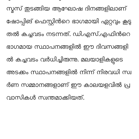
സ്മ​സ്​ തു​ട​ങ്ങി​യ ആ​ഘോ​ഷ ദി​ന​ങ്ങ​ളി​ലാ​ണ്​
ഷോ​പ്പി​ങ്​ ഫെ​സ്റ്റി​ന്‍റെ ഭാ​ഗ​മാ​യി ഏ​റ്റ​വും കൂ​ടു​
ത​ൽ ക​ച്ച​വ​ടം ന​ട​ന്ന​ത്. ഡി.​എ​സ്.​എ​ഫി​ന്‍റെ
ഭാ​ഗ​മാ​യ സ്ഥാ​പ​ന​ങ്ങ​ളി​ൽ ഈ ​ദി​വ​സ​ങ്ങ​ളി​
ൽ ക​ച്ച​വ​ടം വ​ർ​ധി​ച്ചി​രു​ന്നു. മ​ല​യാ​ളി​ക​ളു​ടെ
അ​ട​ക്കം സ്ഥാ​പ​ന​ങ്ങ​ളി​ൽ നി​ന്ന്​ നി​ര​വ​ധി സ്വ​
ർ​ണ സ​മ്മാ​ന​ങ്ങ​ളാ​ണ്​ ഈ ​കാ​ല​യ​ള​വി​ൽ പ്ര​
വാ​സി​ക​ൾ സ്വ​ന്ത​മാ​ക്കി​യ​ത്.