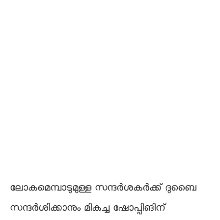
ലോ​ക​മെ​മ്പാ​ടു​മു​ള്ള സ​ന്ദ​ർ​ശ​ക​ർ​ക്ക് ദു​ബൈ
സ​ന്ദ​ർ​ശി​ക്കാ​നും മികച്ച ഷോ​പ്പി​ങി​ന്​