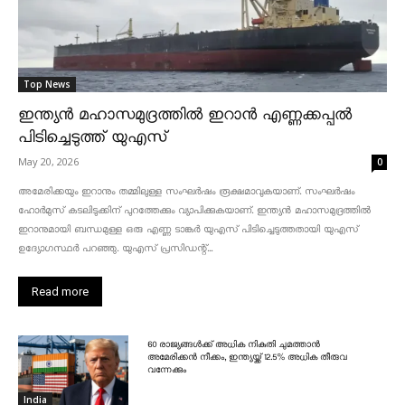
Top News
ഇന്ത്യൻ മഹാസമുദ്രത്തിൽ ഇറാൻ എണ്ണക്കപ്പൽ
പിടിച്ചെടുത്ത് യുഎസ്
May 20, 2026
0
അമേരിക്കയും ഇറാനും തമ്മിലുള്ള സംഘർഷം രൂക്ഷമാവുകയാണ്. സംഘർഷം
ഹോർമുസ് കടലിടുക്കിന് പുറത്തേക്കും വ്യാപിക്കുകയാണ്. ഇന്ത്യൻ മഹാസമുദ്രത്തിൽ
ഇറാനുമായി ബന്ധമുള്ള ഒരു എണ്ണ ടാങ്കർ യുഎസ് പിടിച്ചെടുത്തതായി യുഎസ്
ഉദ്യോഗസ്ഥർ പറഞ്ഞു. യുഎസ് പ്രസിഡന്റ്...
Read more
60 രാജ്യങ്ങൾക്ക് അധിക നികുതി ചുമത്താൻ
അമേരിക്കൻ നീക്കം, ഇന്ത്യയ്ക്ക് 12.5% അധിക തീരുവ
വന്നേക്കും
India