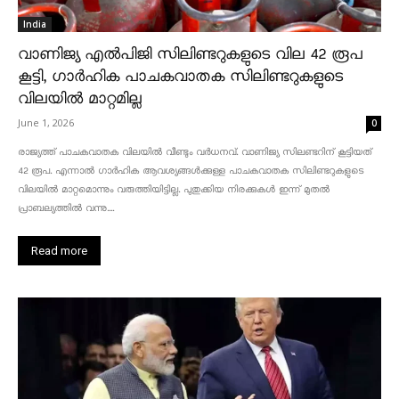
India
വാണിജ്യ എൽപിജി സിലിണ്ടറുകളുടെ വില 42 രൂപ
കൂട്ടി, ഗാർഹിക പാചകവാതക സിലിണ്ടറുകളുടെ
വിലയിൽ മാറ്റമില്ല
June 1, 2026
0
രാജ്യത്ത് പാചകവാതക വിലയിൽ വീണ്ടും വർധനവ്. വാണിജ്യ സിലണ്ടറിന് കൂട്ടിയത്
42 രൂപ. എന്നാൽ ഗാർഹിക ആവശ്യങ്ങൾക്കുള്ള പാചകവാതക സിലിണ്ടറുകളുടെ
വിലയിൽ മാറ്റമൊന്നും വരുത്തിയിട്ടില്ല. പുതുക്കിയ നിരക്കുകൾ ഇന്ന് മുതൽ
പ്രാബല്യത്തിൽ വന്നു....
Read more