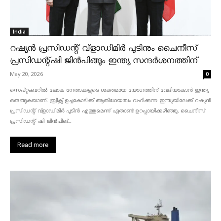
India
റഷ്യൻ പ്രസിഡന്റ് വ്‌ളാഡിമിർ പുടിനും ചൈനീസ്
പ്രസിഡന്റ്ഷി ജിൻപിങ്ങും ഇന്ത്യ സന്ദർശനത്തിന്
May 20, 2026
0
സെപ്റ്റംബറിൽ ലോക നേതാക്കളുടെ ശക്തമായ യോഗത്തിന് വേദിയാകാൻ ഇന്ത്യ
ഒരുങ്ങുകയാണ്. ബ്രിക്സ് ഉച്ചകോടിക്ക് ആതിഥേയത്വം വഹിക്കുന്ന ഇന്ത്യയിലേക്ക് റഷ്യൻ
പ്രസിഡന്റ് വ്‌ളാഡിമിർ പുടിൻ എത്തുമെന്ന് ഏതാണ്ട് ഉറപ്പായിക്കഴിഞ്ഞു. ചൈനീസ്
പ്രസിഡന്റ് ഷി ജിൻപിങ്...
Read more