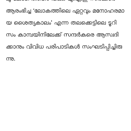
ആ​രം​ഭി​ച്ച ‘ലോ​ക​ത്തി​ലെ ഏ​റ്റ​വും മ​നോ​ഹ​ര​മാ​
യ ശൈ​ത്യ​കാ​ലം’ എ​ന്ന ത​ല​ക്കെ​ട്ടി​ലെ ടൂ​റി​
സം കാ​മ്പ​യി​നി​ലേ​ക്ക്​ സ​ന്ദ​ർ​ക​രെ ആ​സ്വ​ദി​
ക്കാ​നും വി​വി​ധ പ​രി​പാ​ടി​ക​ൾ സം​ഘ​ടി​പ്പി​ച്ചി​രു​
ന്നു.