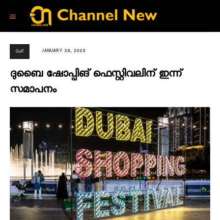
JANUARY 29, 2023
Gulf
ദു​ബൈ ഷോ​പ്പി​ങ്​ ഫെ​സ്റ്റി​വ​ലി​ന്​ ഇന്ന്
സമാപനം