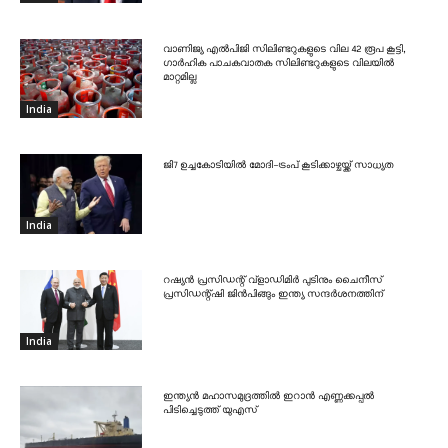
വാണിജ്യ എൽപിജി സിലിണ്ടറുകളുടെ വില 42 രൂപ കൂട്ടി,
ഗാർഹിക പാചകവാതക സിലിണ്ടറുകളുടെ വിലയിൽ
മാറ്റമില്ല
India
ജി7 ഉച്ചകോടിയിൽ മോദി-ട്രംപ് കൂടിക്കാഴ്ചയ്ക്ക് സാധ്യത
India
റഷ്യൻ പ്രസിഡന്റ് വ്‌ളാഡിമിർ പുടിനും ചൈനീസ്
പ്രസിഡന്റ്ഷി ജിൻപിങ്ങും ഇന്ത്യ സന്ദർശനത്തിന്
India
ഇന്ത്യൻ മഹാസമുദ്രത്തിൽ ഇറാൻ എണ്ണക്കപ്പൽ
പിടിച്ചെടുത്ത് യുഎസ്