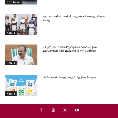
Top News
പ്രോ ടെം സ്പീക്കറായി ജി. സുധാകരൻ സത്യപ്രതിജ്ഞ
ചെയ്തു
Kerala
പിഎസ് സി റാങ്ക് ലിസ്റ്റുകളുടെ കാലാവധി മൂന്നു
മാസത്തേക്ക് നീട്ടി: മുഖ്യമന്ത്രി വി ഡി സതീശൻ
Kerala
മിൽമ പാൽ വിലകൂട്ടി; ലിറ്ററിന് കൂട്ടിയത് 4 രൂപ
Kerala