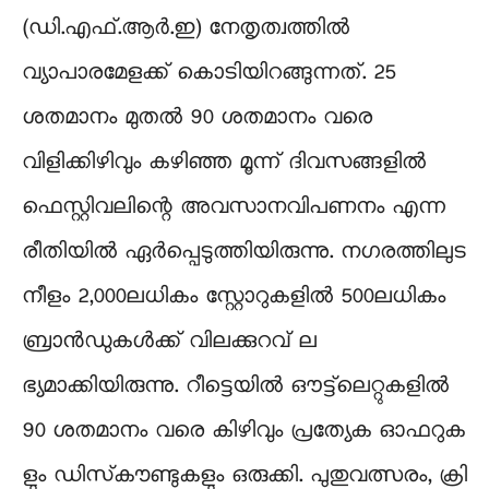
(ഡി.​എ​ഫ്.​ആ​ർ.​ഇ) നേ​തൃ​ത്വ​ത്തി​ൽ
വ്യാപാരമേളക്ക് കൊടിയിറങ്ങുന്നത്. 25
ശതമാനം മുതൽ 90 ശതമാനം വരെ
വിളിക്കിഴിവും കഴിഞ്ഞ മൂന്ന് ദിവസങ്ങളിൽ
ഫെസ്റ്റിവലിന്റെ അവസാനവിപണനം എന്ന
രീതിയിൽ ഏർപ്പെടുത്തിയിരുന്നു. ന​ഗ​ര​ത്തി​ലു​ട​
നീ​ളം 2,000ല​ധി​കം സ്റ്റോ​റു​ക​ളി​ൽ 500ല​ധി​കം
ബ്രാ​ൻ​ഡു​ക​ൾ​ക്ക്​ വി​ല​ക്കു​റ​വ്​ ല​
ഭ്യമാക്കിയിരുന്നു. റീ​ട്ടെ​യി​ൽ ഔ​ട്ട്‌​ലെ​റ്റു​ക​ളി​ൽ
90 ശ​ത​മാ​നം വ​രെ കി​ഴി​വും പ്ര​ത്യേ​ക ഓ​ഫ​റു​ക​
ളും ഡി​സ്‌​കൗ​ണ്ടു​ക​ളും ഒ​രു​ക്കി​. ​പു​തു​വ​ത്സ​രം, ക്രി​