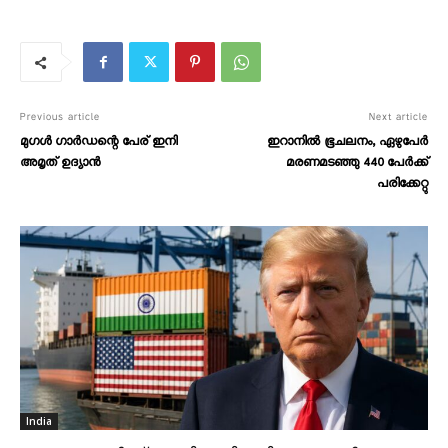
Previous article
Next article
മുഗൾ ഗാർഡന്റെ പേര് ഇനി
ഇറാനിൽ ഭൂചലനം, ഏഴുപേർ
അമൃത് ഉദ്യാൻ
മരണമടഞ്ഞു 440 പേർക്ക്
പരിക്കേറ്റു
India