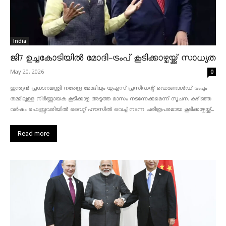
India
ജി7 ഉച്ചകോടിയിൽ മോദി-ട്രംപ് കൂടിക്കാഴ്ചയ്ക്ക് സാധ്യത
May 20, 2026
0
ഇന്ത്യൻ പ്രധാനമന്ത്രി നരേന്ദ്ര മോദിയും യുഎസ് പ്രസിഡന്റ് ഡൊണാൾഡ് ട്രംപും
തമ്മിലുള്ള നിർണ്ണായക കൂടിക്കാഴ്ച അടുത്ത മാസം നടന്നേക്കുമെന്ന് സൂചന. കഴിഞ്ഞ
വർഷം ഫെബ്രുവരിയിൽ വൈറ്റ് ഹൗസിൽ വെച്ച് നടന്ന ചരിത്രപരമായ കൂടിക്കാഴ്ചയ്ക്ക്...
Read more