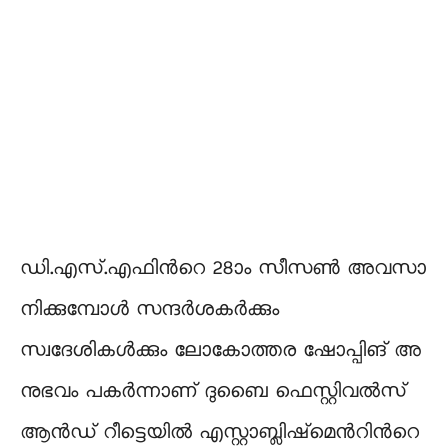
ഡി.​എ​സ്.​എ​ഫി​ന്‍റെ 28ാം സീ​സ​ൺ അ​വ​സാ​
നി​ക്കുമ്പോൾ സ​ന്ദ​ർ​ശ​ക​ർ​ക്കും
സ്വദേശികൾക്കും ലോ​കോ​ത്ത​ര ഷോ​പ്പി​ങ്​ അ​
നു​ഭ​വം പ​ക​ർ​ന്നാ​ണ്​ ദു​ബൈ ഫെ​സ്റ്റി​വ​ൽ​സ്​
ആ​ൻ​ഡ്​ റീ​ട്ടെ​യി​ൽ എ​സ്റ്റാ​ബ്ലി​ഷ്‌​മെ​ന്‍റി​ന്‍റെ