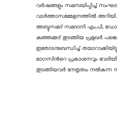
വർഷങ്ങളും സമന്വയിപ്പിച്ച്​ സംഘട
വാർത്താസമ്മേളനത്തിൽ അറിയിച
അബ്ദുസമദ് സമദാനി എം.പി, ഡോ. 
കുഞ്ഞമ്മദ് തുടങ്ങിയ പ്രമുഖർ പ​ങ
ഇതോടനുബന്ധിച്ച്​ തയാറാക്കിയിട്ട
മാഗസിന്‍റെ പ്രകാശനവും വേദിയി
തുടങ്ങിയവർ നേതൃത്വം നൽകുന്ന 