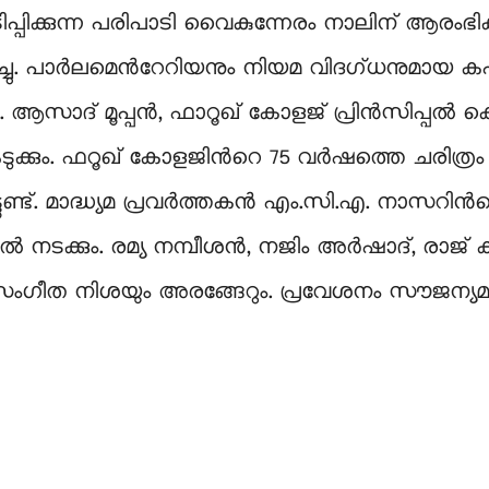
ിപ്പിക്കുന്ന പരിപാടി വൈകുന്നേരം നാലിന്​ ആരംഭി
്ചു. പാർലമെന്‍റേറിയനും നിയമ വിദഗ്ധനുമായ 
ആസാദ് മൂപ്പൻ, ഫാറൂഖ് കോളജ്‌ പ്രിൻസിപ്പൽ ക
്കെടുക്കും. ഫറൂഖ് കോളജിന്‍റെ 75 വർഷത്തെ ചരിത്
ുണ്ട്​. മാദ്ധ്യമ പ്രവർത്തകൻ എം.സി.എ. നാസറിന്‍റ
ൽ നടക്കും. രമ്യ നമ്പീശൻ, നജിം അർഷാദ്, രാജ്
സംഗീത നിശയും അരങ്ങേറും. പ്രവേശനം സൗജന്യമാ