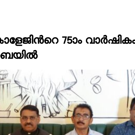
കോളേജിന്‍റെ 75ാം വാർഷി
ദുബൈയിൽ