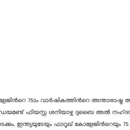
ിന്‍റെ 75ാം വാർഷികത്തിന്‍റെ അന്താരാഷ്ട്ര ആഘ
്ന ഡയമണ്ട് ഫിയസ്റ്റ ശനിയാഴ്ച ദുബൈ അൽ ന
്കും. ഇന്ത്യയുടേയും ഫാറൂഖ് കോളേജിന്‍റെയും 7