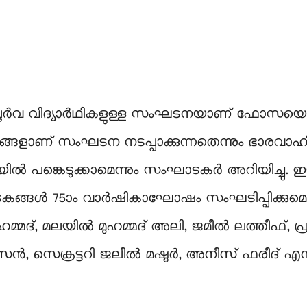
ർവ വിദ്യാർഥികളുള്ള സംഘടനയാണ്​ ഫോസയെന്നും
നങ്ങളാണ് സംഘടന നടപ്പാക്കുന്നതെന്നും ഭാര
യിൽ പ​ങ്കെടുക്കാമെന്നും സംഘാടകർ അറിയിച്ചു.
ങ്ങൾ 75ാം വാർഷികാഘോഷം സംഘടിപ്പിക്കുമെന്
മദ്, മലയിൽ മുഹമ്മദ് അലി, ജമീൽ ലത്തീഫ്, പ്ര
ൻ, സെക്രട്ടറി ജലീൽ മഷൂർ, അനീസ് ഫരീദ് എന