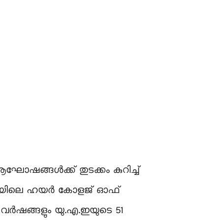
ോഷങ്ങൾക്ക് തുടക്കം കുറിച്ച്​
ഹ്ദയിലെ ഹയർ കോളജ് ഓഫ്
5 വർഷങ്ങളും യു.എ.ഇയുടെ 51