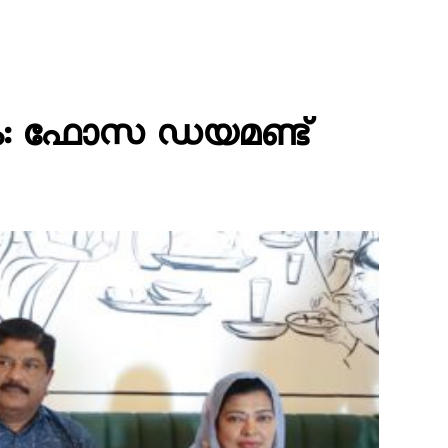
കം: ഫോസ ഡയമണ്ട്