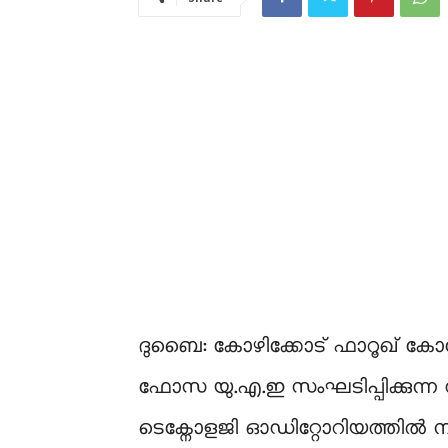
ദുബൈ: കോഴിക്കോട് ഫാറൂഖ് കോളേജ
ഫോസ യു.എ.ഇ സംഘടിപ്പിക്കുന
ടെക്നോളജി ഓഡിറ്റോറിയത്തിൽ നടക