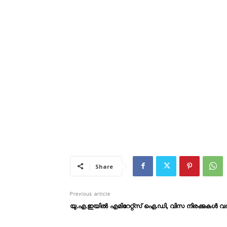
Share
Previous article
യു.എ.ഇയിൽ എമിറേറ്റ്​സ്​ ഐ.ഡി, വിസ നിരക്കുകൾ വർദ്ധി