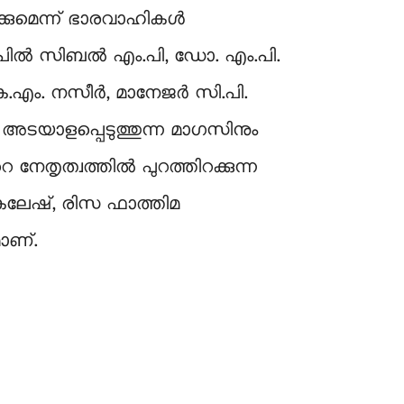
ക്കുമെന്ന്​ ഭാരവാഹികൾ
കപിൽ സിബൽ എം.പി, ഡോ. എം.പി.
െ.എം. നസീർ, മാനേജർ സി.പി.
രം അടയാളപ്പെടുത്തുന്ന മാഗസിനും
െ നേതൃത്വത്തിൽ പുറത്തിറക്കുന്ന
 കലേഷ്, രിസ ഫാത്തിമ
ണ്​.