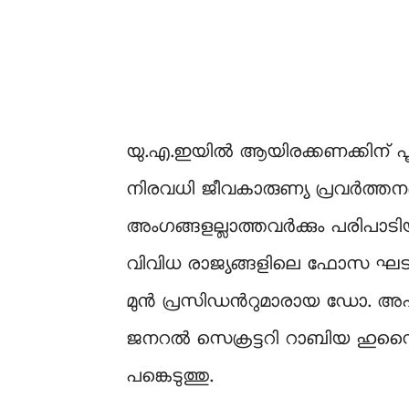
യു.എ.ഇയിൽ ആയിരക്കണക്കിന്​ പൂ
നിരവധി ജീവകാരുണ്യ പ്രവർത്ത
അംഗങ്ങളല്ലാത്തവർക്കും പരിപാടി
വിവിധ രാജ്യങ്ങളിലെ ഫോസ ഘടക
മുൻ പ്രസിഡന്‍റുമാരായ ഡോ. അഹമ്
ജനറൽ സെക്രട്ടറി റാബിയ ഹുസൈ
പങ്കെടുത്തു.