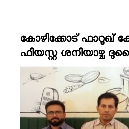
കോഴിക്കോട് ഫാറൂഖ് 
ഫിയസ്റ്റ ശനിയാഴ്ച 