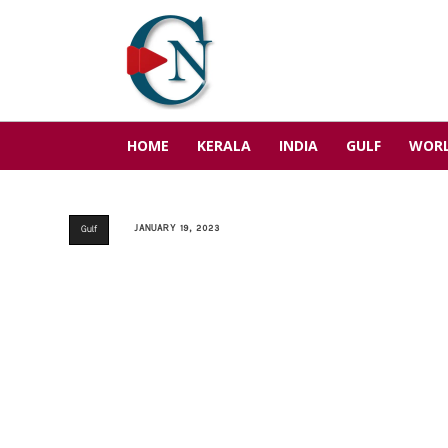
HOME
KERALA
INDIA
GULF
WOR
JANUARY 19, 2023
Gulf